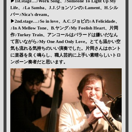
▶1st.stage…♪Work Song、♪Someone To Light Up My
Life、♪La Samba、J.J.ジョンソンの♪Lament、H.シル
バー♪Nica’s dream。
▶2nd.stage…♪So in love、A.C.ジョビの♪A Felicidade、
♪In A Mellow Tone、B.ヤング♪My Foolish Heart、片岡
作♪Turkey Train、アンコールはバラードは嫌いだなん
て言いながら♪My One And Only Love。とても温かい空
気も流れる気持ちのいい演奏でした。片岡さんはホント
に楽器を良く鳴らし、職人芸的に上手い素晴らしいトロ
ンボーン奏者だと思います。