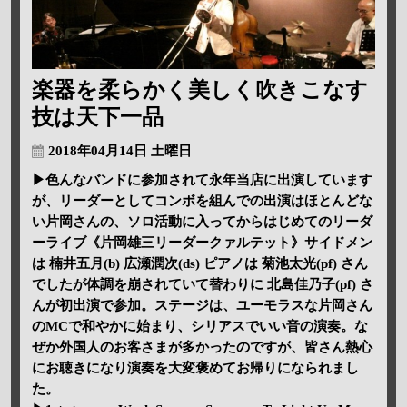
楽器を柔らかく美しく吹きこなす
技は天下一品
2018年04月14日 土曜日
▶色んなバンドに参加されて永年当店に出演しています
が、リーダーとしてコンボを組んでの出演はほとんどな
い片岡さんの、ソロ活動に入ってからはじめてのリーダ
ーライブ《片岡雄三リーダークァルテット》サイドメン
は 楠井五月(b) 広瀬潤次(ds) ピアノは 菊池太光(pf) さん
でしたが体調を崩されていて替わりに 北島佳乃子(pf) さ
んが初出演で参加。ステージは、ユーモラスな片岡さん
のMCで和やかに始まり、シリアスでいい音の演奏。な
ぜか外国人のお客さまが多かったのですが、皆さん熱心
にお聴きになり演奏を大変褒めてお帰りになられまし
た。