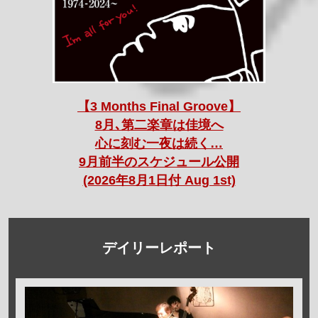
【3 Months Final Groove】
8月､第二楽章は佳境へ
心に刻む一夜は続く…
9月前半のスケジュール公開
(2026年8月1日付 Aug 1st)
デイリーレポート