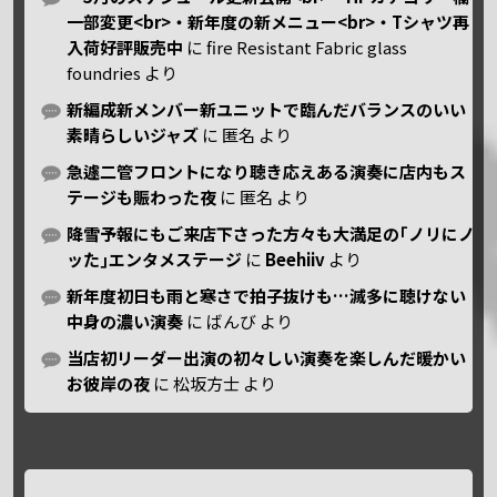
一部変更<br>・新年度の新メニュー<br>・Tシャツ再
入荷好評販売中
に
fire Resistant Fabric glass
foundries
より
新編成新メンバー新ユニットで臨んだバランスのいい
素晴らしいジャズ
に
匿名
より
急遽二管フロントになり聴き応えある演奏に店内もス
テージも賑わった夜
に
匿名
より
降雪予報にもご来店下さった方々も大満足の｢ノリにノ
ッた｣エンタメステージ
に
Beehiiv
より
新年度初日も雨と寒さで拍子抜けも…滅多に聴けない
中身の濃い演奏
に
ばんび
より
当店初リーダー出演の初々しい演奏を楽しんだ暖かい
お彼岸の夜
に
松坂方士
より