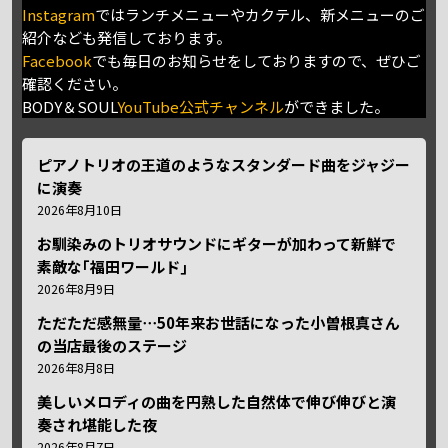
Instagram
ではランチメニューやカクテル、新メニューのご
紹介なども発信しております。
Facebook
でも毎日のお知らせをしておりますので、ぜひご
確認ください。
BODY＆SOUL
YouTube公式チャンネル
ができました。
ピアノトリオの王道のようなスタンダード曲をジャジー
に演奏
2026年8月10日
お馴染みのトリオサウンドにギターが加わって新鮮で
素敵な｢福田ワールド｣
2026年8月9日
ただただ感無量⋯50年来お世話になった小曽根真さん
の当店最後のステージ
2026年8月8日
美しいメロディの曲を円熟した自然体で伸び伸びと演
奏され堪能した夜
2026年8月7日