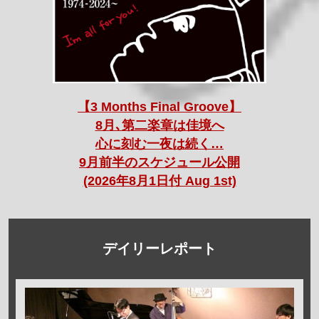
【3 Months Final Groove】
8月､第二楽章は佳境へ
心に刻む一夜は続く…
9月前半のスケジュール公開
(2026年8月1日付 Aug 1st)
デイリーレポート