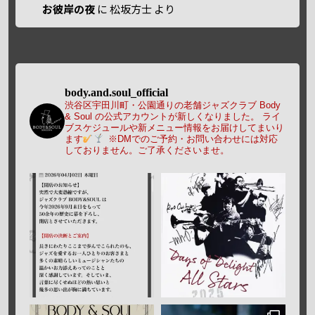
お彼岸の夜
に
松坂方士
より
body.and.soul_official
渋谷区宇田川町・公園通りの老舗ジャズクラブ Body
& Soul の公式アカウントが新しくなりました。
ライ
ブスケジュールや新メニュー情報をお届けしてまいり
ます
※DMでのご予約・お問い合わせには対応
しておりません。ご了承くださいませ。