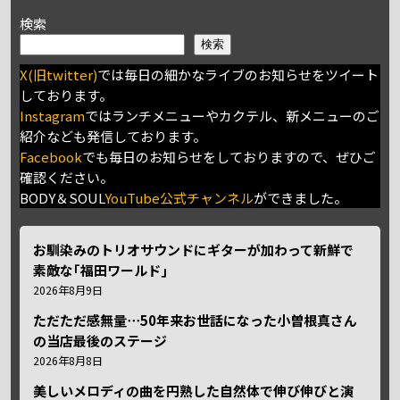
検索
検索
X(旧twitter)
では毎日の細かなライブのお知らせをツイート
しております。
Instagram
ではランチメニューやカクテル、新メニューのご
紹介なども発信しております。
Facebook
でも毎日のお知らせをしておりますので、ぜひご
確認ください。
BODY＆SOUL
YouTube公式チャンネル
ができました。
お馴染みのトリオサウンドにギターが加わって新鮮で
素敵な｢福田ワールド｣
2026年8月9日
ただただ感無量⋯50年来お世話になった小曽根真さん
の当店最後のステージ
2026年8月8日
美しいメロディの曲を円熟した自然体で伸び伸びと演