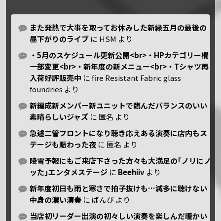
また発熱で大事を取ってお休みした新緑五月の最後の
昼下がりのライブ
に
HSM
より
・5月のスケジュール更新公開<br>・HPカテゴリー欄
一部変更<br>・新年度の新メニュー<br>・Tシャツ再
入荷好評販売中
に
fire Resistant Fabric glass
foundries
より
新編成新メンバー新ユニットで臨んだバランスのいい
素晴らしいジャズ
に
匿名
より
急遽二管フロントになり聴き応えある演奏に店内もス
テージも賑わった夜
に
匿名
より
降雪予報にもご来店下さった方々も大満足の｢ノリにノ
ッた｣エンタメステージ
に
Beehiiv
より
新年度初日も雨と寒さで拍子抜けも…滅多に聴けない
中身の濃い演奏
に
ばんび
より
当店初リーダー出演の初々しい演奏を楽しんだ暖かい