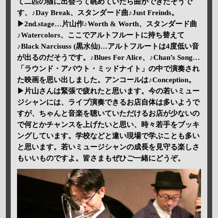
て二匹の猫に出会って眺めていたら曲ができたそうで
す、♪Day Break、スタンダード曲♪Just Freinds。
▶2nd.stage…片山作♪Worth & Worth、スタンダード曲
♪Watercolors、ここでアルトフルートに持ち替えて
♪Black Narcisuss (黒水仙)…アルトフルートは4度低い音
が出るのだそうです。♪Blues For Alice、♪Chan’s Song…
「ラウンド・アバウト・ミッドナイト」の中で演奏され
た映画を思い出しました。アンコールは♪Conception。
▶片山さんは緊張で疲れたと思います。今の若いミュー
ジシャンには、ライブ演奏できるお店自体は多いようで
すが、ちゃんと音楽を聴いていただけるお店が少ないの
で何とかチャンスを上げたいと思い、時々若手をブッキ
ングしています。学校などと違い現場で学ぶことも多い
と思います。若いミュージシャンの成長を見守る楽しさ
もいいものですよ。皆さまもぜひご一緒にどうぞ。