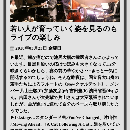
若い人が育っていく姿を見るのも
ライブの楽しみ
2018年03月23日 金曜日
▶最近、歯が痛むので池尻大橋の歯医者さんにかよって
います。目黒川沿いの桜はつぼみも大きくなって1,2分
咲きくらいかしら、宴の前の華やかさ･･･きっと一気に
開花するのでしょうね。そんな昨夜は、国立音大出身の
若手たちによるフルートの《Newクァルテット》。メン
バー 片山士駿(fl) 加藤友彦(pf) 吉田豊(b) 濱田省吾(ds) さ
ん。吉田さんが大先輩で片山さんは大変緊張されていま
したが、曲が進むに連れて自分のペースを取り戻したよ
うでした。
▶1st.stage…スタンダード曲♪You’ve Changed、片山作
♪Moving Ahead、♪A Cat Following A Cat…道を歩いてい