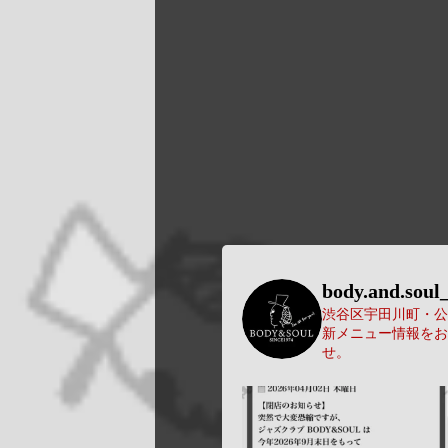
body.and.soul_
渋谷区宇田川町・公園
新メニュー情報をお
せ。