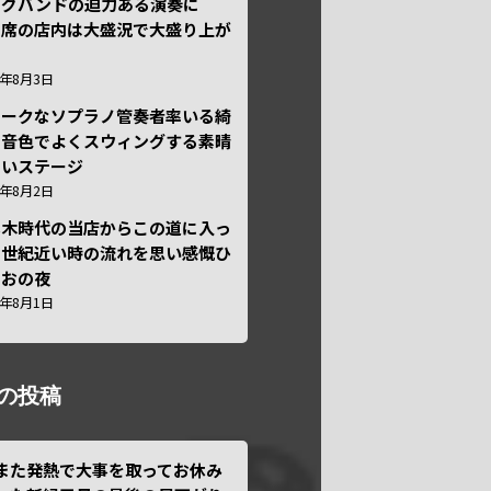
ッグバンドの迫力ある演奏に
々席の店内は大盛況で大盛り上が
6年8月3日
ニークなソプラノ管奏者率いる綺
な音色でよくスウィングする素晴
しいステージ
6年8月2日
本木時代の当店からこの道に入っ
半世紀近い時の流れを思い感慨ひ
しおの夜
6年8月1日
の投稿
また発熱で大事を取ってお休み