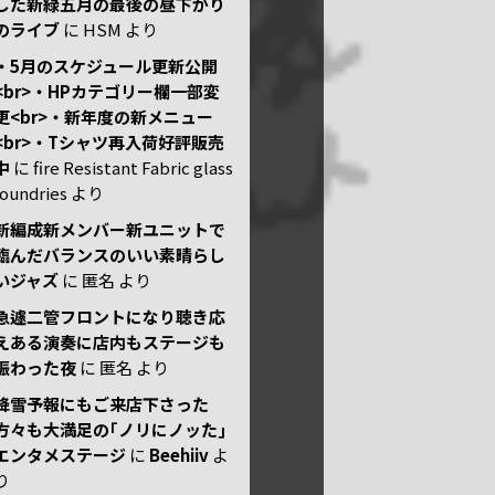
した新緑五月の最後の昼下がり
のライブ
に
HSM
より
・5月のスケジュール更新公開
<br>・HPカテゴリー欄一部変
更<br>・新年度の新メニュー
<br>・Tシャツ再入荷好評販売
中
に
fire Resistant Fabric glass
foundries
より
新編成新メンバー新ユニットで
臨んだバランスのいい素晴らし
いジャズ
に
匿名
より
急遽二管フロントになり聴き応
えある演奏に店内もステージも
賑わった夜
に
匿名
より
降雪予報にもご来店下さった
方々も大満足の｢ノリにノッた｣
エンタメステージ
に
Beehiiv
よ
り