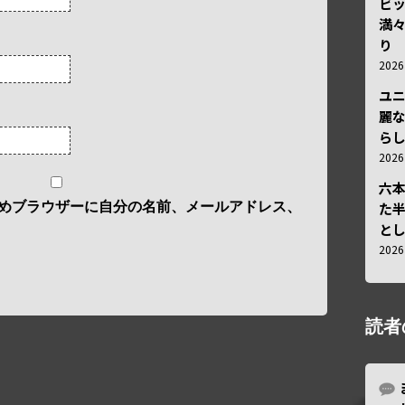
ビ
満
り
202
ユ
麗
ら
202
六
めブラウザーに自分の名前、メールアドレス、
た
と
202
読者