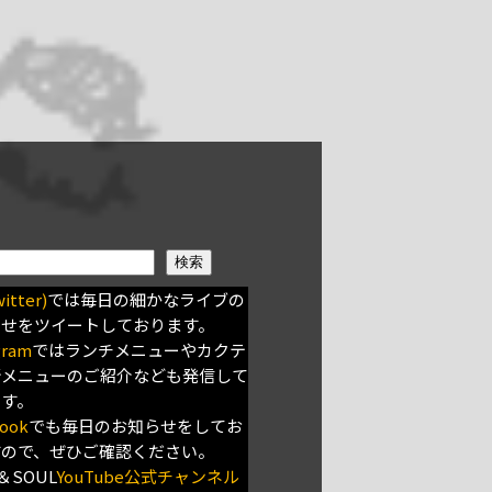
検索
itter)
では毎日の細かなライブの
らせをツイートしております。
gram
ではランチメニューやカクテ
新メニューのご紹介なども発信して
ます。
ook
でも毎日のお知らせをしてお
すので、ぜひご確認ください。
＆SOUL
YouTube公式チャンネル