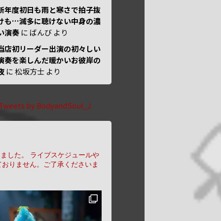
新年度初日も雨と寒さで拍子抜
けも…滅多に聴けない中身の濃
い演奏
に
ばんび
より
当店初リーダー出演の初々しい
演奏を楽しんだ暖かいお彼岸の
夜
に
松坂方士
より
Tweets by BodyandSoul_J
りました。
ライブスケジュールや
ておりません。ご了承くださいま