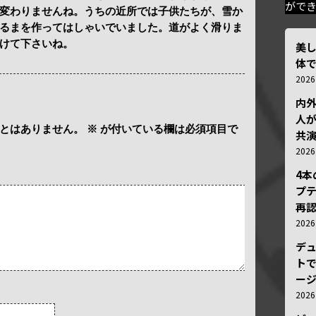
がで
変わりませんね。うちの近所では子供たちが、雪か
るまを作ってはしゃいでいました。道がよく滑りま
けて下さいね。
美
体
202
内
人が
とはありません。
※
が付いている欄は必須項目で
共
202
4
プ
再認
202
デ
トで
ー
202