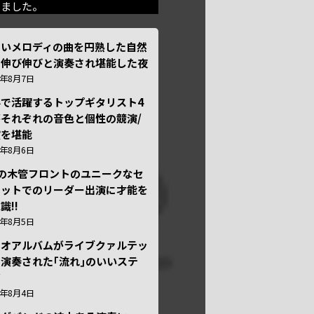
きました。
しいメロディの曲を円熟した自然
で伸び伸びと演奏され堪能した夜
6年8月7日
外で活躍するトップギタリスト4
それぞれの音色と個性の競演/
演を堪能
6年8月6日
本の木管フロントのユニークなセ
テットでのリーダー出演に才能を
識!!
6年8月5日
ュオアルバムがライブクァルテッ
演奏された｢流れ｣のいいステ
ジ
6年8月4日