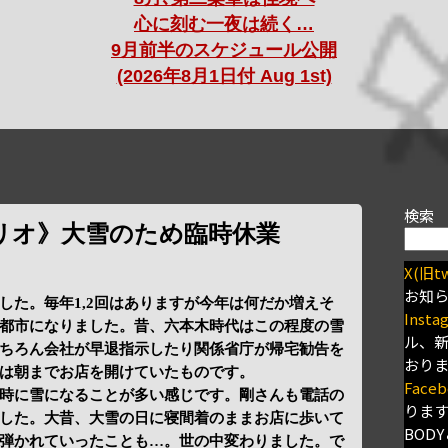
心に刻む一夜は続く…
9月前半のスケジュール公開
(2026年8月1日付 Aug 1st)
検索
リオ》大雪のため臨時休業
X(旧tw
お知
した。毎年1,2回はありますが今年は何だか増えそ
Insta
都市になりました。昔、六本木時代はこの程度の雪
ル、
ちろん会社が早退指示したり関係省庁が帰宅勧告を
おり
は朝までお店を開けていたものです。
Faceb
時に雪になることが多い感じです。剛さんも電話の
りま
した。大昔、大雪の日に寝間着のままお店に歩いて
BODY
弾かれていったことも…。世の中変わりました。で