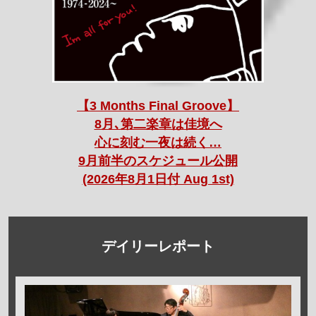
【3 Months Final Groove】
8月､第二楽章は佳境へ
心に刻む一夜は続く…
9月前半のスケジュール公開
(2026年8月1日付 Aug 1st)
デイリーレポート