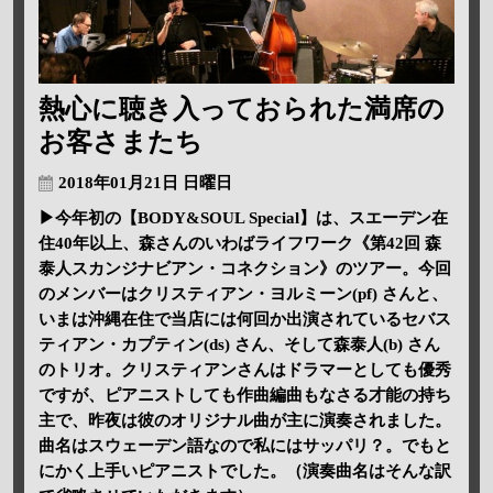
熱心に聴き入っておられた満席の
お客さまたち
2018年01月21日 日曜日
▶今年初の【BODY&SOUL Special】は、スエーデン在
住40年以上、森さんのいわばライフワーク《第42回 森
泰人スカンジナビアン・コネクション》のツアー。今回
のメンバーはクリスティアン・ヨルミーン(pf) さんと、
いまは沖縄在住で当店には何回か出演されているセバス
ティアン・カプティン(ds) さん、そして森泰人(b) さん
のトリオ。クリスティアンさんはドラマーとしても優秀
ですが、ピアニストしても作曲編曲もなさる才能の持ち
主で、昨夜は彼のオリジナル曲が主に演奏されました。
曲名はスウェーデン語なので私にはサッパリ？。でもと
にかく上手いピアニストでした。（演奏曲名はそんな訳