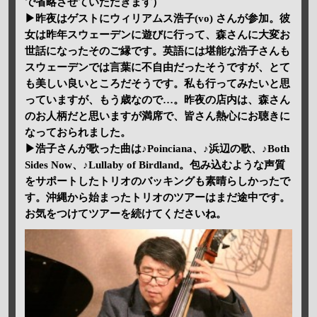
で省略させていただきます）
▶昨夜はゲストにウィリアムス浩子(vo) さんが参加。彼
女は昨年スウェーデンに遊びに行って、森さんに大変お
世話になったそのご縁です。英語には堪能な浩子さんも
スウェーデンでは言葉に不自由だったそうですが、とて
も美しい良いところだそうです。私も行ってみたいと思
っていますが、もう歳なので…。昨夜の店内は、森さん
のお人柄だと思いますが満席で、皆さん熱心にお聴きに
なっておられました。
▶浩子さんが歌った曲は♪Poinciana、♪浜辺の歌、♪Both
Sides Now、♪Lullaby of Birdland。包み込むような声質
をサポートしたトリオのバッキングも素晴らしかったで
す。沖縄から始まったトリオのツアーはまだ途中です。
お気をつけてツアーを続けてくださいね。