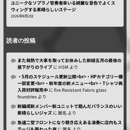
ユニークなソプラノ管奏者率いる綺麗な音色でよくス
ウィングする素晴らしいステージ
2026年8月2日
読者の投稿
また発熱で大事を取ってお休みした新緑五月の最後の
昼下がりのライブ
に
HSM
より
・5月のスケジュール更新公開<br>・HPカテゴリー欄
一部変更<br>・新年度の新メニュー<br>・Tシャツ再
入荷好評販売中
に
fire Resistant Fabric glass
foundries
より
新編成新メンバー新ユニットで臨んだバランスのいい
素晴らしいジャズ
に
匿名
より
急遽二管フロントになり聴き応えある演奏に店内もス
テージも賑わった夜
に
匿名
より