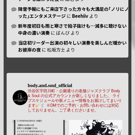
降雪予報にもご来店下さった方々も大満足の｢ノリにノ
ッた｣エンタメステージ
に
Beehiiv
より
新年度初日も雨と寒さで拍子抜けも…滅多に聴けない
中身の濃い演奏
に
ばんび
より
当店初リーダー出演の初々しい演奏を楽しんだ暖かい
お彼岸の夜
に
松坂方士
より
body.and.soul_official
渋谷区宇田川町・公園通りの老舗ジャズクラブ Body
& Soul の公式アカウントが新しくなりました。
ライ
ブスケジュールや新メニュー情報をお届けしてまいり
ます
※DMでのご予約・お問い合わせには対応
しておりません。ご了承くださいませ。