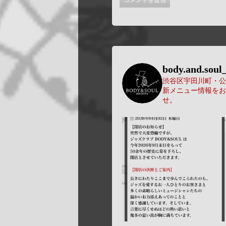
body.and.soul_
渋谷区宇田川町・公園
新メニュー情報をお
せ。