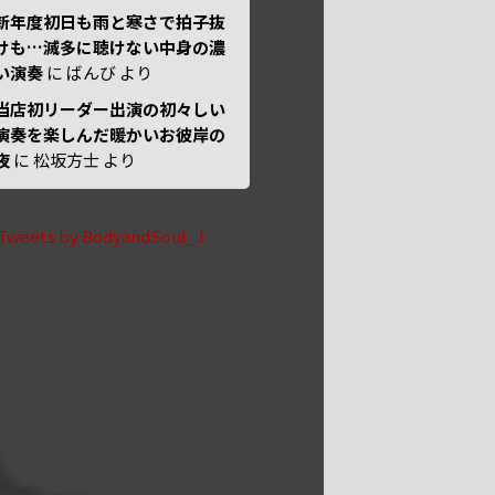
新年度初日も雨と寒さで拍子抜
けも…滅多に聴けない中身の濃
い演奏
に
ばんび
より
当店初リーダー出演の初々しい
演奏を楽しんだ暖かいお彼岸の
夜
に
松坂方士
より
Tweets by BodyandSoul_J