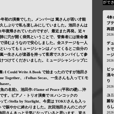
がで
4
今年初の演奏でした。メンバーは 篤さんが若い才能
プ
久しぶりで私も楽しみにしていました。池田さんは
再認
1年復帰されていたのですが、最近また再発。近々
202
肺に穴が開く病気ということで、管奏者には致命傷
デ
で済むようなので安心しました。全ステージを一人
トで
といってもミュージシャンはノッてくるとご自分の
ー
嵐一生さんが楽器を持って客席でスタンバイして参
202
駆けつけてくださいました。ミュージシャンシップに
ビ
♪I Could Write A Book で始まったのですが池田さ
満
ogether、♪Folhas Secas、一生さんも入ってT.モ
り
Chaser。
202
u (魚の名前)、池田作♪Flame of Peace (平和の礎)…沖
ユ
です。ピアノ・トリオ演奏で H.ハンコックの
麗
って♪Stella by Starlight、今度は TOKUさんも入っ
ら
テットで賑やかに終わりました。次回池田さんのこのグ
202
。池田さんきっと元気になっていると思います、皆さ