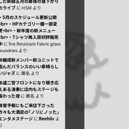
した新緑五月の最後の昼下がり
のライブ
に
HSM
より
・5月のスケジュール更新公開
<br>・HPカテゴリー欄一部変
更<br>・新年度の新メニュー
<br>・Tシャツ再入荷好評販売
中
に
fire Resistant Fabric glass
foundries
より
新編成新メンバー新ユニットで
臨んだバランスのいい素晴らし
いジャズ
に
匿名
より
急遽二管フロントになり聴き応
えある演奏に店内もステージも
賑わった夜
に
匿名
より
降雪予報にもご来店下さった
方々も大満足の｢ノリにノッた｣
エンタメステージ
に
Beehiiv
よ
り