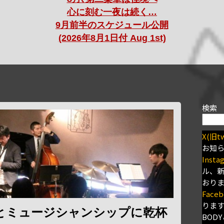
心に刻む一夜は続く…
9月前半のスケジュール公開
(2026年8月1日付 Aug 1st)
検索
X(旧tw
お知
Insta
ル、
おり
Faceb
りま
とミュージシャンシップに乾杯
BODY