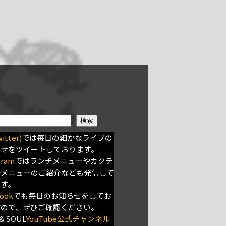
検索
itter)
では毎日の細かなライブの
らせをツイートしております。
gram
ではランチメニューやカクテ
新メニューのご紹介なども発信して
ます。
ook
でも毎日のお知らせをしてお
すので、ぜひご確認ください。
＆SOUL
YouTube公式チャンネル