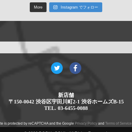
More
Instagram でフォロー
新店舗
〒150-0042 渋谷区宇田川町2-1 渋谷ホームズB-15
TEL. 03-6455-0088
site is protected by reCAPTCHA and the Google
Privacy Policy
and
Terms of Service