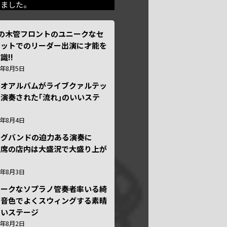
きました。
本の木管フロントのユニークなセ
テットでのリーダー出演に才能を
識!!
6年8月5日
ュオアルバムがライブクァルテッ
演奏された｢流れ｣のいいステ
ジ
6年8月4日
ッグバンドの迫力ある演奏に
々席の店内は大盛況で大盛り上が
6年8月3日
ニークなソプラノ管奏者率いる綺
な音色でよくスウィングする素晴
しいステージ
6年8月2日