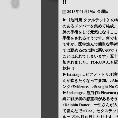
!!
2018年01月19日 金曜日
▶《池田篤 クァルテット》の
のあるメンバーを集めて結成。
肺の手術をして元気になりここ
手術をされるそうです。何でも
ですが、医学進んで簡単な手術
では勤めるのは肺に悪いので（
ことは忘れてしまいます）五十
加されました。TOKUさんも
乾杯 !!
▶1st.stage…ピアノ・トリオ演奏
んが吹きたくなって参加。♪Alone T
ンク♪Evidence、♪Straight No 
▶2nd.stage…熊谷作♪Piraruc
縄に戦没者の慰霊塔があるそう
♪Dolphin Dance、一生さんが入
て皆んなで♪Oleo。セクス
ループは5月10日になります