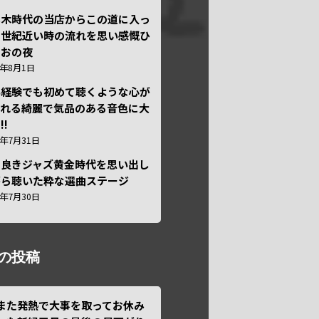
本木時代の当店からこの道に入っ
半世紀近い時の流れを思い感慨ひ
しおの夜
6年8月1日
い経験でも初めて聴くような心が
われる綺麗で気品のある音色に大
!!
6年7月31日
き良きジャズ黄金時代を思い出し
がら聴いた粋な選曲ステージ
6年7月30日
の投稿
また発熱で大事を取ってお休み