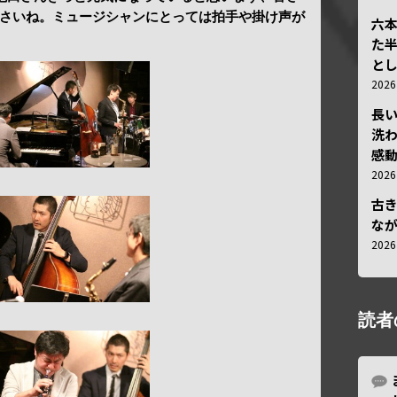
さいね。ミュージシャンにとっては拍手や掛け声が
六
た
と
202
長
洗
感動
202
古
な
202
読者