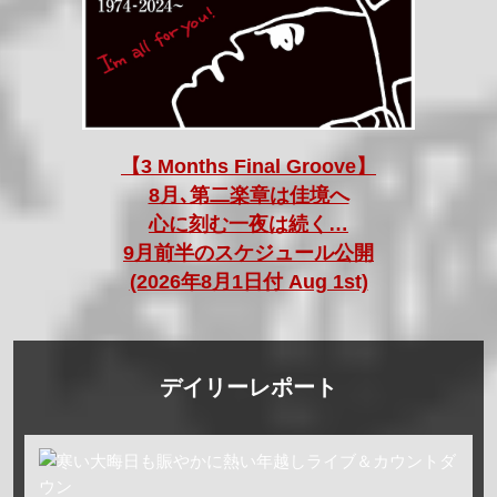
【3 Months Final Groove】
8月､第二楽章は佳境へ
心に刻む一夜は続く…
9月前半のスケジュール公開
(2026年8月1日付 Aug 1st)
デイリーレポート