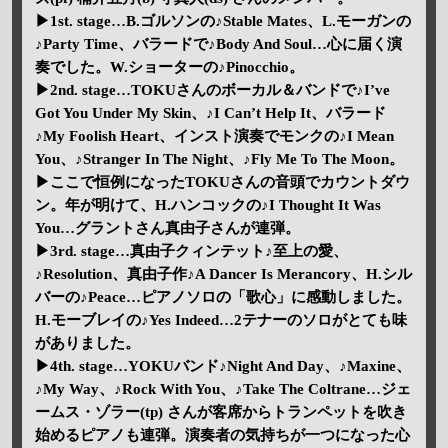
▶1st. stage…B.ゴルソンの♪Stable Mates、L.モーガンの
♪Party Time、バラードで♪Body And Soul…心に届く演
奏でした。W.ショーターの♪Pinocchio。
▶2nd. stage…TOKUさんのボーカル＆バンドで♪I’ve
Got You Under My Skin、♪I Can’t Help It、バラード
♪My Foolish Heart、インスト演奏でモンクの♪I Mean
You、♪Stranger In The Night、♪Fly Me To The Moon。
▶ここで恒例になったTOKUさんの音頭でカウントダウ
ン。年が明けて、H.ハンコックの♪I Thought It Was
You…グラントさん真由子さんが連弾。
▶3rd. stage…真由子クィンテット♪至上の愛、
♪Resolution、真由子作♪A Dancer Is Merancory、H.シル
バーの♪Peace…ピアノソロの「歌心」に感動しました。
H.モーブレイの♪Yes Indeed…2テナーのソロがとても味
がありました。
▶4th. stage…YOKUバンド♪Night And Day、♪Maxine、
♪My Way、♪Rock With You、♪Take The Coltrane…ジェ
ームス・ゾラー(tp) さんが客席からトランペットを吹き
始めるピアノも連弾。演奏者の気持ちが一つになった心