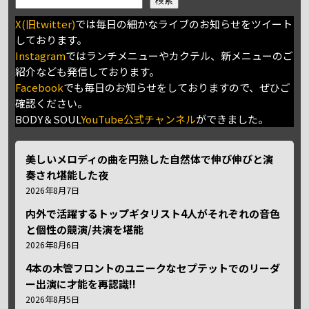
検索
X(旧twitter)
では毎日の細かなライブのお知らせをツイート
しております。
Instagram
ではランチメニューやカクテル、新メニューのご
紹介なども発信しております。
Facebook
でも毎日のお知らせをしておりますので、ぜひご
確認ください。
BODY＆SOUL
YouTube公式チャンネル
ができました。
美しいメロディの曲を円熟した自然体で伸び伸びと演
奏され堪能した夜
2026年8月7日
内外で活躍するトップギタリスト4人がそれぞれの音色
と個性の競演/共演を堪能
2026年8月6日
4本の木管フロントのユニークなセプテットでのリーダ
ー出演に才能を再認識!!
2026年8月5日