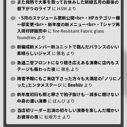
また発熱で大事を取ってお休みした新緑五月の最後の
昼下がりのライブ
に
HSM
より
・5月のスケジュール更新公開<br>・HPカテゴリー欄
一部変更<br>・新年度の新メニュー<br>・Tシャツ再
入荷好評販売中
に
fire Resistant Fabric glass
foundries
より
新編成新メンバー新ユニットで臨んだバランスのいい
素晴らしいジャズ
に
匿名
より
急遽二管フロントになり聴き応えある演奏に店内もス
テージも賑わった夜
に
匿名
より
降雪予報にもご来店下さった方々も大満足の｢ノリにノ
ッた｣エンタメステージ
に
Beehiiv
より
新年度初日も雨と寒さで拍子抜けも…滅多に聴けない
中身の濃い演奏
に
ばんび
より
当店初リーダー出演の初々しい演奏を楽しんだ暖かい
お彼岸の夜
に
松坂方士
より