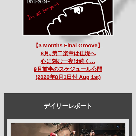
【3 Months Final Groove】
8月､第二楽章は佳境へ
心に刻む一夜は続く…
9月前半のスケジュール公開
(2026年8月1日付 Aug 1st)
デイリーレポート