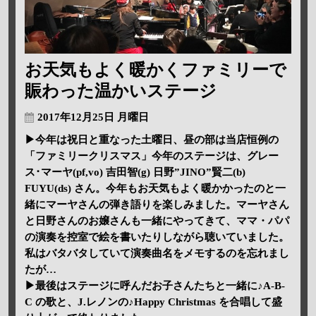
お天気もよく暖かくファミリーで
賑わった温かいステージ
2017年12月25日 月曜日
▶今年は祝日と重なった土曜日、昼の部は当店恒例の
「ファミリークリスマス」今年のステージは、グレー
ス･マーヤ(pf,vo) 吉田智(g) 日野”JINO”賢二(b)
FUYU(ds) さん。今年もお天気もよく暖かかったのと一
緒にマーヤさんの弾き語りを楽しみました。マーヤさん
と日野さんのお嬢さんも一緒にやってきて、ママ・パパ
の演奏を控室で絵を書いたりしながら聴いていました。
私はバタバタしていて演奏曲名をメモするのを忘れまし
たが…
▶最後はステージに呼んだお子さんたちと一緒に♪A-B-
C の歌と、J.レノンの♪Happy Christmas を合唱して盛