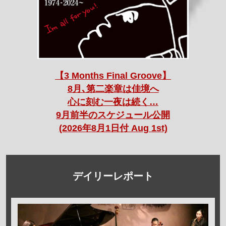
【3 Months Final Groove】
8月､第二楽章は佳境へ
心に刻む一夜は続く…
9月前半のスケジュール公開
(2026年8月1日付 Aug 1st)
デイリーレポート