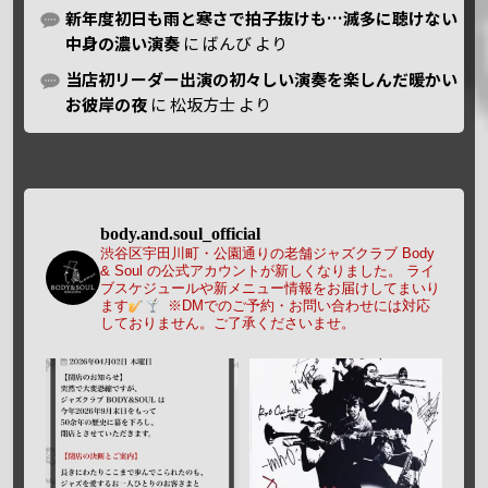
新年度初日も雨と寒さで拍子抜けも…滅多に聴けない
中身の濃い演奏
に
ばんび
より
当店初リーダー出演の初々しい演奏を楽しんだ暖かい
お彼岸の夜
に
松坂方士
より
body.and.soul_official
渋谷区宇田川町・公園通りの老舗ジャズクラブ Body
& Soul の公式アカウントが新しくなりました。
ライ
ブスケジュールや新メニュー情報をお届けしてまいり
ます
※DMでのご予約・お問い合わせには対応
しておりません。ご了承くださいませ。