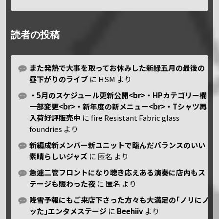
読者の投稿
また発熱で大事を取ってお休みした新緑五月の最後の
昼下がりのライブ
に
HSM
より
・5月のスケジュール更新公開<br>・HPカテゴリー欄
一部変更<br>・新年度の新メニュー<br>・Tシャツ再
入荷好評販売中
に
fire Resistant Fabric glass
foundries
より
新編成新メンバー新ユニットで臨んだバランスのいい
素晴らしいジャズ
に
匿名
より
急遽二管フロントになり聴き応えある演奏に店内もス
テージも賑わった夜
に
匿名
より
降雪予報にもご来店下さった方々も大満足の｢ノリにノ
ッた｣エンタメステージ
に
Beehiiv
より