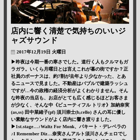
店内に響く清楚で気持ちのいいジ
ャズサウンド
2017年12月19日 火曜日
▶昨夜は今期一番の寒さでした。道行く人もクルマもガ
ラガラ。いくら月曜日とは言えこれが暮の街ですか？正
社員のボーナスは、約7割が去年より少なかった、とあ
るニュースで見ました。不動産はバブルで建築ラッシュ
ですが…今の政権の経済分析がよくわかりません。そん
な昨夜の当店も、お店がとても広く感じるほどお客さま
が少なく、そんな中《ビューティフル トリオ》加納奈実
(as,ss) 田中菜緒子(pf) 須川崇士(b,cello) さんの耳に優し
い素敵なサウンドがよく店内に響き渡りました。
▶1st.stage…♪Waltz For Monk、パキート・デレベラの
♪I Remember Diz…奈実さんアルト須川さんチェロでし