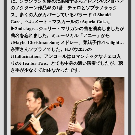
た。クラシックを修めた菜緒子さんアレンジのショパン
のノクターン作品48の1番…チェロとソプラノサック
ス。多くの人がカバーしているバラード♪I Should
Care、ヘルメート・マスカールの♪Aquela Coisa。
▶2nd stage…ジェリー・マリガンの曲を演奏しましたが
曲名を忘れました。ミュージカル「アニー」から
♪Maybe Christmas Song メドレー、菜緒子作♪Twilight…
奈実さんソプラノでした。B.パウエルの
♪Hallucination、アンコールはロマンチックなチェロ入
りの♪Tea for Two。とても中身の濃い演奏でしたが、聴
き手が少なくて勿体なかったです。