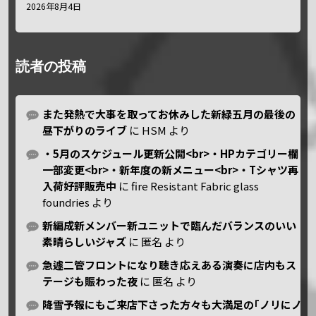
2026年8月4日
読者の投稿
また発熱で大事を取ってお休みした新緑五月の最後の
昼下がりのライブ
に
HSM
より
・5月のスケジュール更新公開<br>・HPカテゴリー欄
一部変更<br>・新年度の新メニュー<br>・Tシャツ再
入荷好評販売中
に
fire Resistant Fabric glass
foundries
より
新編成新メンバー新ユニットで臨んだバランスのいい
素晴らしいジャズ
に
匿名
より
急遽二管フロントになり聴き応えある演奏に店内もス
テージも賑わった夜
に
匿名
より
降雪予報にもご来店下さった方々も大満足の｢ノリにノ