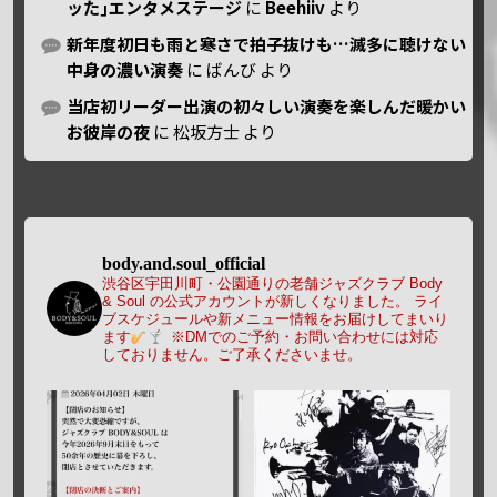
ッた｣エンタメステージ
に
Beehiiv
より
新年度初日も雨と寒さで拍子抜けも…滅多に聴けない
中身の濃い演奏
に
ばんび
より
当店初リーダー出演の初々しい演奏を楽しんだ暖かい
お彼岸の夜
に
松坂方士
より
body.and.soul_official
渋谷区宇田川町・公園通りの老舗ジャズクラブ Body
& Soul の公式アカウントが新しくなりました。
ライ
ブスケジュールや新メニュー情報をお届けしてまいり
ます
※DMでのご予約・お問い合わせには対応
しておりません。ご了承くださいませ。