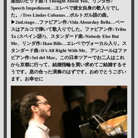
楽団のヒット曲♪I Thought About You、リンダ作♪
Speech Impediment…エレベで彼女自身の歌入りでし
た。♪Tres Lindas Cubanas…ポルトガル語の曲。
▶2nd.stage…ファビアン作♪Vida Absurday Bella…ベー
スはアルコで弾いて歌入りでした。ファビアン作♪Tribu
Ta (スペイン語?)、スタンダード曲♪Nobody Else But
Me、リンダ作♪Ikan Bilis…エレベでヴォーカル入り。ス
タンダード曲♪It’s All Right With Me、アンコールはファ
ビアン作♪Sol del Mar。この日本ツアーでお二人はこれ
から京都に行って、結婚指輪を買い求めてご結婚するそ
うです。息の合った演奏のはずです。おめでとうござい
ます。お幸せに