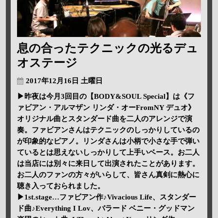
息の合ったテクニックの光るデュ
オステージ
2017年12月16日 土曜日
▶昨夜は今月3回目の【BODY&SOUL Special】は《フ
ァビアン・アルマザン リンダ・オーFromNY デュオ》
オリジナル曲とスタンダード曲を二人のアレンジで演
奏。ファビアンさんはテクニックのしっかりしているの
が印象的なピアノ。リンダさんは小柄で小さな手で弾い
ているとは思えないしっかりして上手いベース。お二人
は当店には別々に来日して出演されたことがあります。
お二人のファンの方々がいらして、皆さん真剣に熱心に
聴き入っておられました。
▶1st.stage…ファビアン作♪Vivacious Life、スタンダー
ド曲♪Everything I Lov、バラード ベニー・グッドマン