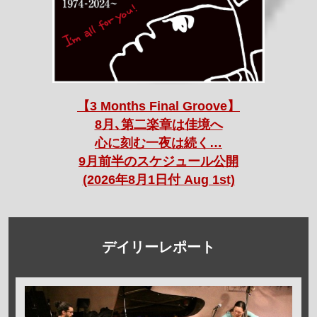
【3 Months Final Groove】
8月､第二楽章は佳境へ
心に刻む一夜は続く…
9月前半のスケジュール公開
(2026年8月1日付 Aug 1st)
デイリーレポート