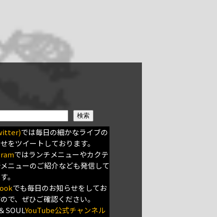
検索
itter)
では毎日の細かなライブの
らせをツイートしております。
gram
ではランチメニューやカクテ
新メニューのご紹介なども発信して
ます。
ook
でも毎日のお知らせをしてお
すので、ぜひご確認ください。
＆SOUL
YouTube公式チャンネル