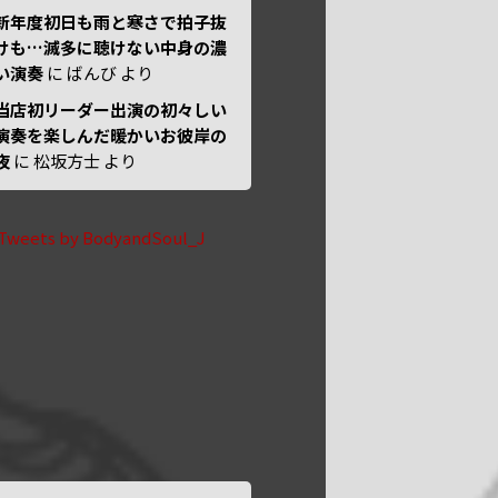
新年度初日も雨と寒さで拍子抜
けも…滅多に聴けない中身の濃
い演奏
に
ばんび
より
当店初リーダー出演の初々しい
演奏を楽しんだ暖かいお彼岸の
夜
に
松坂方士
より
Tweets by BodyandSoul_J