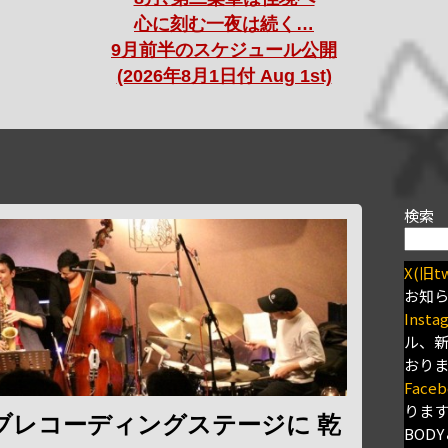
心に刻む一夜は続く…
9月前半のスケジュール公開
(2026年8月1日付 Aug 1st)
検索
X(旧tw
お知
Insta
ル、
おり
Faceb
りま
ブレコーディングステージに 乾
BODY