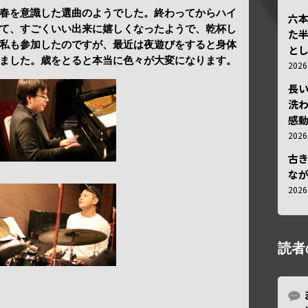
春を意識した選曲のようでした。終わってからハイ
六
て、すごくいい出来に嬉しくなったようで、乾杯し
た
私も参加したのですが、最近は夜遊びをすると身体
と
ました。歳をとると本当に色々が大変になります。
202
長
洗
感動
202
古
な
202
読者