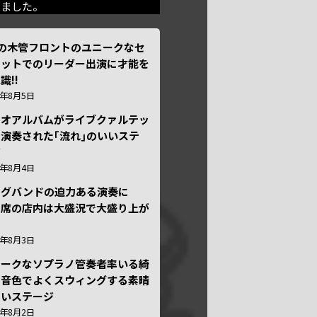
きました。
本の木管フロントのユニークなセ
テットでのリーダー出演に才能を
識!!
6年8月5日
ュオアルバムがライブクァルテッ
演奏された｢流れ｣のいいステ
ジ
6年8月4日
ッグバンドの迫力ある演奏に
々席の店内は大盛況で大盛り上が
6年8月3日
ニークなソプラノ管奏者率いる綺
な音色でよくスウィングする素晴
しいステージ
6年8月2日