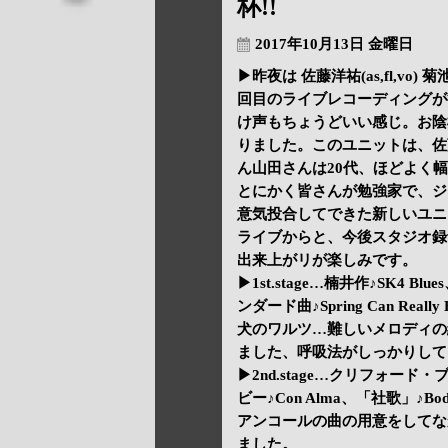
杯!!
2017年10月13日 金曜日
▶昨夜は 佐藤洋祐(as,fl,vo) 菊
回目のライブレコーディングが
け声もちょうどいい感じ。お陰
りました。このユニットは、佐
ん山田さんは20代、ほどよく
とにかく皆さんが勉強家で、ジ
意気投合してできた新しいユニ
ライブからと、今後スタジオ録
出来上がリが楽しみです。
▶1st.stage…楠井作♪SK4 Bl
ンダード曲♪Spring Can Really
犬のワルツ…難しいメロディの
ました、呼吸法がしっかりして
▶2nd.stage…クリフォード・ブラ
ビー♪Con Alma、「社歌」♪Body
アンコールの曲の用意をしてなかった
ました。