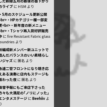
した新緑五月の最後の昼下がり
のライブ
に
HSM
より
・5月のスケジュール更新公開
<br>・HPカテゴリー欄一部変
更<br>・新年度の新メニュー
<br>・Tシャツ再入荷好評販売
中
に
fire Resistant Fabric glass
foundries
より
新編成新メンバー新ユニットで
臨んだバランスのいい素晴らし
いジャズ
に
匿名
より
急遽二管フロントになり聴き応
えある演奏に店内もステージも
賑わった夜
に
匿名
より
降雪予報にもご来店下さった
方々も大満足の｢ノリにノッた｣
エンタメステージ
に
Beehiiv
よ
り