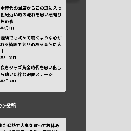
本木時代の当店からこの道に入っ
半世紀近い時の流れを思い感慨ひ
しおの夜
6年8月1日
い経験でも初めて聴くような心が
われる綺麗で気品のある音色に大
!!
6年7月31日
き良きジャズ黄金時代を思い出し
がら聴いた粋な選曲ステージ
6年7月30日
の投稿
また発熱で大事を取ってお休み