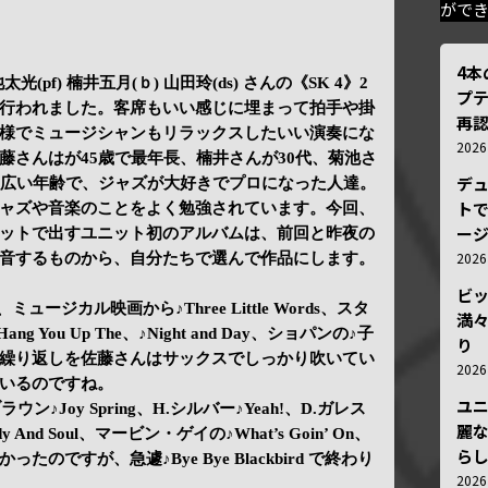
がで
4
池太光(pf) 楠井五月(ｂ) 山田玲(ds) さんの《SK 4》2
プ
行われました。客席もいい感じに埋まって拍手や掛
再認
様でミュージシャンもリラックスしたいい演奏にな
202
藤さんはが45歳で最年長、楠井さんが30代、菊池さ
デ
幅広い年齢で、ジャズが大好きでプロになった人達。
トで
ャズや音楽のことをよく勉強されています。今回、
ー
ットで出すユニット初のアルバムは、前回と昨夜の
202
音するものから、自分たちで選んで作品にします。
ビ
ues、ミュージカル映画から♪Three Little Words、スタ
満
 Hang You Up The、♪Night and Day、ショパンの♪子
り
繰り返しを佐藤さんはサックスでしっかり吹いてい
202
いるのですね。
ユ
ウン♪Joy Spring、H.シルバー♪Yeah!、D.ガレス
麗
 And Soul、マービン・ゲイの♪What’s Goin’ On、
ら
のですが、急遽♪Bye Bye Blackbird で終わり
202