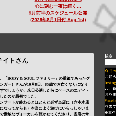
心に刻む一夜は続く…
9月前半のスケジュール公開
(2026年8月1日付 Aug 1st)
検索
テイトさん
X(旧tw
お知
「BODY & SOUL ファミリー」の重鎮であったグ
Insta
ンガー）さんが10月8日、85歳でお亡くなりになり
ル、
ますでしょうか、来日公演した時にベースのエディ・
おり
したのが最初でした。
Faceb
ンサートが終わるとほとんど必ず当店に（六本木店
りま
になってからも）本当によく遊びにいらっしゃいま
BODY
で素敵なヴォーカルを聴かせてくださり、当店の常