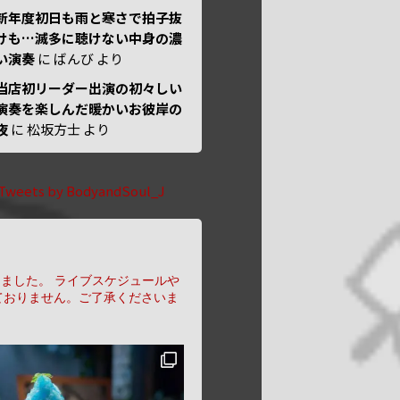
新年度初日も雨と寒さで拍子抜
けも…滅多に聴けない中身の濃
い演奏
に
ばんび
より
当店初リーダー出演の初々しい
演奏を楽しんだ暖かいお彼岸の
夜
に
松坂方士
より
Tweets by BodyandSoul_J
りました。
ライブスケジュールや
ておりません。ご了承くださいま