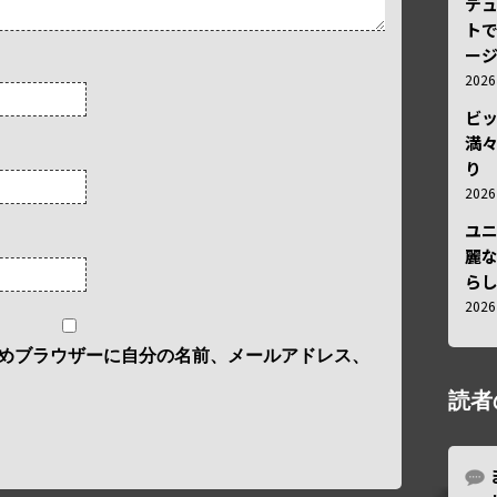
デ
トで
ー
202
ビ
満
り
202
ユ
麗
ら
202
めブラウザーに自分の名前、メールアドレス、
読者