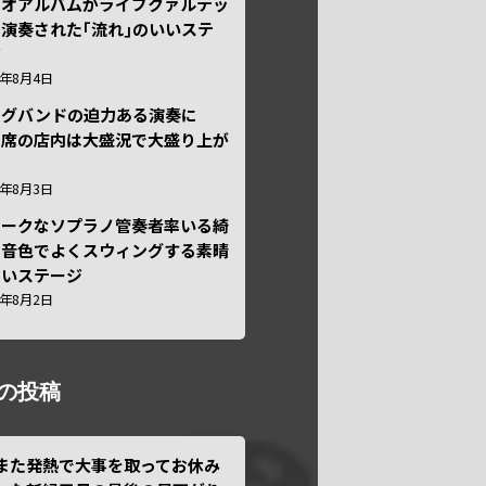
ュオアルバムがライブクァルテッ
演奏された｢流れ｣のいいステ
ジ
6年8月4日
ッグバンドの迫力ある演奏に
々席の店内は大盛況で大盛り上が
6年8月3日
ニークなソプラノ管奏者率いる綺
な音色でよくスウィングする素晴
しいステージ
6年8月2日
の投稿
また発熱で大事を取ってお休み