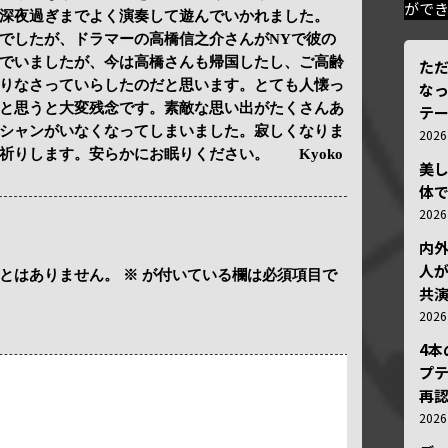
がで
深夜過ぎまでよく演奏して遊んでいかれました。
でしたが、ドラマーの高橋信之介さんがNYで彼の
でいましたが、今は高橋さんも帰国したし、ご高齢
ただ
りなさっていらしたのだと思います。とても人懐っ
な
と思うと大変残念です。素敵な思い出がたくさんあ
テ
シャンがいなくなってしまいました。寂しくなりま
202
祈りします。安らかにお眠りください。 Kyoko
美
体
202
内
人が
とはありません。
※
が付いている欄は必須項目で
共
202
4
プ
再認
202