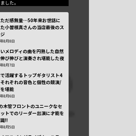
きました。
ただ感無量⋯50年来お世話に
った小曽根真さんの当店最後のス
ージ
6年8月8日
しいメロディの曲を円熟した自然
で伸び伸びと演奏され堪能した夜
6年8月7日
外で活躍するトップギタリスト4
それぞれの音色と個性の競演/
演を堪能
6年8月6日
本の木管フロントのユニークなセ
テットでのリーダー出演に才能を
識!!
6年8月5日