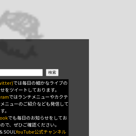
検索
itter)
では毎日の細かなライブの
らせをツイートしております。
gram
ではランチメニューやカクテ
新メニューのご紹介なども発信して
ます。
ook
でも毎日のお知らせをしてお
すので、ぜひご確認ください。
＆SOUL
YouTube公式チャンネル