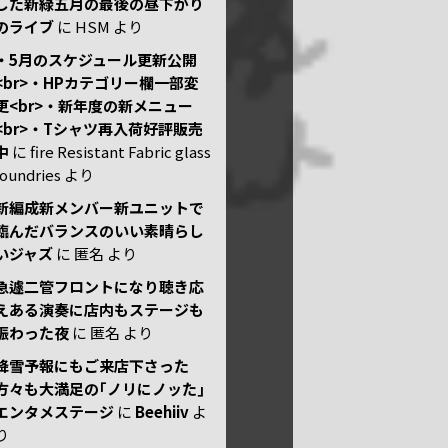
した新緑五月の最後の昼下がり
のライブ
に
HSM
より
・5月のスケジュール更新公開
<br>・HPカテゴリー欄一部変
更<br>・新年度の新メニュー
<br>・Tシャツ再入荷好評販売
中
に
fire Resistant Fabric glass
foundries
より
新編成新メンバー新ユニットで
臨んだバランスのいい素晴らし
いジャズ
に
匿名
より
急遽二管フロントになり聴き応
えある演奏に店内もステージも
賑わった夜
に
匿名
より
降雪予報にもご来店下さった
方々も大満足の｢ノリにノッた｣
エンタメステージ
に
Beehiiv
よ
り