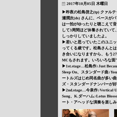
2017年10月05日 木曜日
▶昨夜の松島啓之(tp) クァ
瀬潤次(ds) さんに、ベースが
は一拍がゆったりと聴こえて音
して3周間ほど休養されていて
しっかりしていましたよ。
▶若いと思っていたこのユニッ
ってくる歳です。松島さんとは
き合いになりますから、もう2
MCもされます。いろいろな面
▶1st.stage…松島作♪Just Be
Sleep On、スタンダード曲♪You Ar
ートルズはじめ同名曲が多い曲
ズ・スタンダードナンバーが好きです。♪I
▶2nd.stage…今泉作♪Vertical 
Song、K.ダーハム♪Lotus Bl
ート・アヘッドな演奏を楽しみ