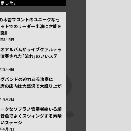
きました。
本の木管フロントのユニークなセ
テットでのリーダー出演に才能を
識!!
6年8月5日
ュオアルバムがライブクァルテッ
演奏された｢流れ｣のいいステ
ジ
6年8月4日
ッグバンドの迫力ある演奏に
々席の店内は大盛況で大盛り上が
6年8月3日
ニークなソプラノ管奏者率いる綺
な音色でよくスウィングする素晴
しいステージ
6年8月2日