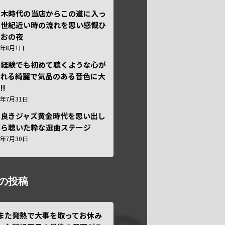
本木時代の当店からこの道に入っ
半世紀近い時の流れを思い感慨ひ
しおの夜
6年8月1日
い経験でも初めて聴くような心が
われる綺麗で気品のある音色に大
!!
6年7月31日
き良きジャズ黄金時代を思い出し
がら聴いた粋な選曲ステージ
6年7月30日
の投稿
また発熱で大事を取ってお休み