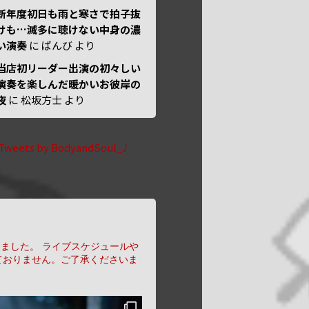
新年度初日も雨と寒さで拍子抜
けも…滅多に聴けない中身の濃
い演奏
に
ばんび
より
当店初リーダー出演の初々しい
演奏を楽しんだ暖かいお彼岸の
夜
に
松坂方士
より
Tweets by BodyandSoul_J
りました。
ライブスケジュールや
ておりません。ご了承くださいま