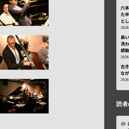
六
た
と
202
長
洗
感動
202
古
な
202
読者