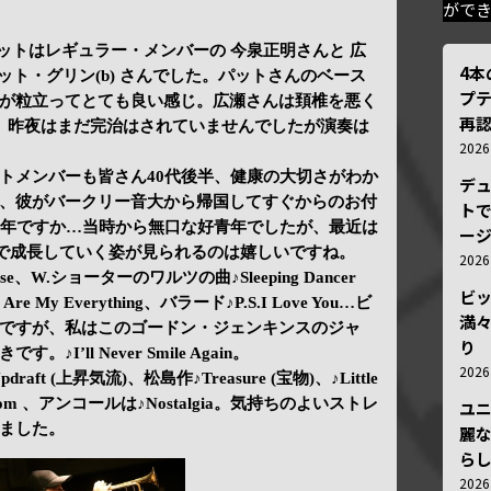
がで
ルテットはレギュラー・メンバーの 今泉正明さんと 広
4
パット・グリン(b) さんでした。パットさんのベース
プ
が粒立ってとても良い感じ。広瀬さんは頚椎を悪く
再認
、昨夜はまだ完治はされていませんでしたが演奏は
202
トメンバーも皆さん40代後半、健康の大切さがわか
デ
、彼がバークリー音大から帰国してすぐからのお付
トで
7年ですか…当時から無口な好青年でしたが、最近は
ー
で成長していく姿が見られるのは嬉しいですね。
202
cause、W.ショーターのワルツの曲♪Sleeping Dancer
ビ
e My Everything、バラード♪P.S.I Love You…ビ
満
ですが、私はこのゴードン・ジェンキンスのジャ
り
’ll Never Smile Again。
202
Updraft (上昇気流)、松島作♪Treasure (宝物)、♪Little
ossom 、アンコールは♪Nostalgia。気持ちのよいストレ
ユ
ました。
麗
ら
202