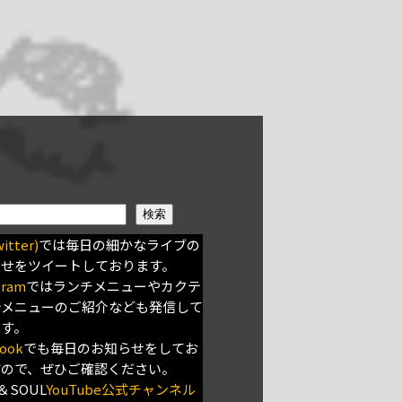
検索
itter)
では毎日の細かなライブの
らせをツイートしております。
gram
ではランチメニューやカクテ
新メニューのご紹介なども発信して
ます。
ook
でも毎日のお知らせをしてお
すので、ぜひご確認ください。
＆SOUL
YouTube公式チャンネル