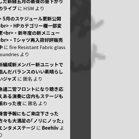
した新緑五月の最後の昼下がり
のライブ
に
HSM
より
・5月のスケジュール更新公開
<br>・HPカテゴリー欄一部変
更<br>・新年度の新メニュー
<br>・Tシャツ再入荷好評販売
中
に
fire Resistant Fabric glass
foundries
より
新編成新メンバー新ユニットで
臨んだバランスのいい素晴らし
いジャズ
に
匿名
より
急遽二管フロントになり聴き応
えある演奏に店内もステージも
賑わった夜
に
匿名
より
降雪予報にもご来店下さった
方々も大満足の｢ノリにノッた｣
エンタメステージ
に
Beehiiv
よ
り