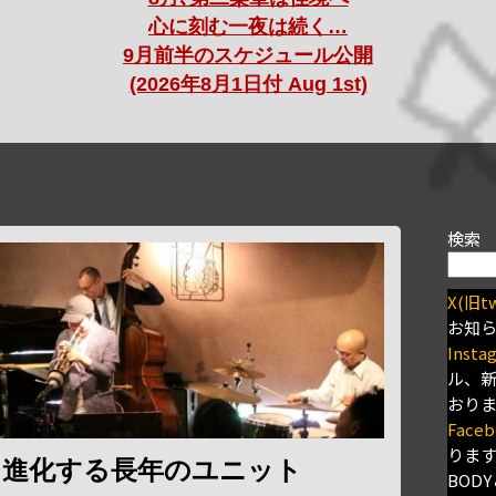
心に刻む一夜は続く…
9月前半のスケジュール公開
(2026年8月1日付 Aug 1st)
検索
X(旧tw
お知
Insta
ル、
おり
Faceb
りま
て進化する長年のユニット
BODY