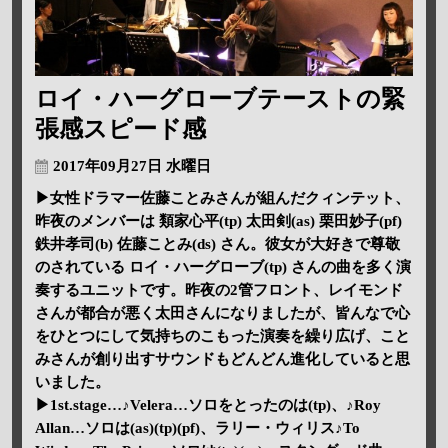
ロイ・ハーグローブテーストの緊
張感スピード感
2017年09月27日 水曜日
▶女性ドラマー佐藤ことみさんが組んだクィンテット、
昨夜のメンバーは 類家心平(tp) 太田剣(as) 栗田妙子(pf)
鉄井孝司(b) 佐藤ことみ(ds) さん。彼女が大好きで尊敬
のされている ロイ・ハーグローブ(tp) さんの曲を多く演
奏するユニットです。昨夜の2管フロント、レイモンド
さんが都合が悪く太田さんになりましたが、皆んなで心
をひとつにして気持ちのこもった演奏を繰り広げ、こと
みさんが創り出すサウンドもどんどん進化していると思
いました。
▶1st.stage…♪Velera…ソロをとったのは(tp)、♪Roy
Allan…ソロは(as)(tp)(pf)、ラリー・ウィリス♪To