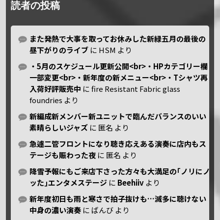
読者の投稿
また発熱で大事を取ってお休みした新緑五月の最後の
昼下がりのライブ
に
HSM
より
・5月のスケジュール更新公開<br>・HPカテゴリー欄
一部変更<br>・新年度の新メニュー<br>・Tシャツ再
入荷好評販売中
に
fire Resistant Fabric glass
foundries
より
新編成新メンバー新ユニットで臨んだバランスのいい
素晴らしいジャズ
に
匿名
より
急遽二管フロントになり聴き応えある演奏に店内もス
テージも賑わった夜
に
匿名
より
降雪予報にもご来店下さった方々も大満足の｢ノリにノ
ッた｣エンタメステージ
に
Beehiiv
より
新年度初日も雨と寒さで拍子抜けも…滅多に聴けない
中身の濃い演奏
に
ばんび
より