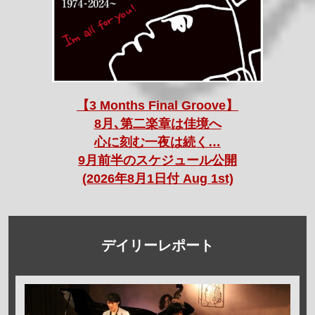
【3 Months Final Groove】
8月､第二楽章は佳境へ
心に刻む一夜は続く…
9月前半のスケジュール公開
(2026年8月1日付 Aug 1st)
デイリーレポート