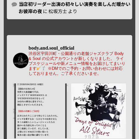
当店初リーダー出演の初々しい演奏を楽しんだ暖かい
お彼岸の夜
に
松坂方士
より
body.and.soul_official
渋谷区宇田川町・公園通りの老舗ジャズクラブ Body
& Soul の公式アカウントが新しくなりました。
ライ
ブスケジュールや新メニュー情報をお届けしてまいり
ます
※DMでのご予約・お問い合わせには対応
しておりません。ご了承くださいませ。