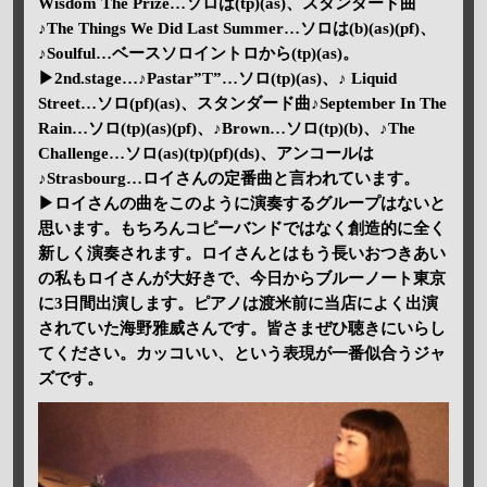
Wisdom The Prize…ソロは(tp)(as)、スタンダード曲
♪The Things We Did Last Summer…ソロは(b)(as)(pf)、
♪Soulful…ベースソロイントロから(tp)(as)。
▶2nd.stage…♪Pastar”T”…ソロ(tp)(as)、♪ Liquid
Street…ソロ(pf)(as)、スタンダード曲♪September In The
Rain…ソロ(tp)(as)(pf)、♪Brown…ソロ(tp)(b)、♪The
Challenge…ソロ(as)(tp)(pf)(ds)、アンコールは
♪Strasbourg…ロイさんの定番曲と言われています。
▶ロイさんの曲をこのように演奏するグループはないと
思います。もちろんコピーバンドではなく創造的に全く
新しく演奏されます。ロイさんとはもう長いおつきあい
の私もロイさんが大好きで、今日からブルーノート東京
に3日間出演します。ピアノは渡米前に当店によく出演
されていた海野雅威さんです。皆さまぜひ聴きにいらし
てください。カッコいい、という表現が一番似合うジャ
ズです。