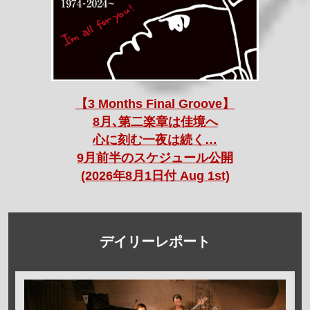
【3 Months Final Groove】
8月､第二楽章は佳境へ
心に刻む一夜は続く…
9月前半のスケジュール公開
(2026年8月1日付 Aug 1st)
デイリーレポート