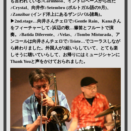
も言われている♪Carinhoso、イントロベースから出た
♪Crystal、向井作♪Setembro (ポルトガル語の9月)、
♪Zanzibar (インド洋上にあるザンジバル諸島)。
▶2nd.stage…向井さんチェロで♪Gentle Rain、Kanaさん
をフィーチャーして♪浜辺の歌…篠笛とフルートで演
奏。♪Batida Diferente、♪Velas、♪Tombo Misturada、ア
ンコールは向井さんチェロで♪Triste…でコーラスしなが
ら終わりました。外国人が2組いらしていて、とても楽
しそうに聴いていらして、お帰りにはミュージシャンに
Thank Youと声をかけておられました。