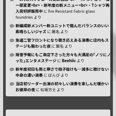
一部変更<br>・新年度の新メニュー<br>・Tシャツ再
入荷好評販売中
に
fire Resistant Fabric glass
foundries
より
新編成新メンバー新ユニットで臨んだバランスのいい
素晴らしいジャズ
に
匿名
より
急遽二管フロントになり聴き応えある演奏に店内もス
テージも賑わった夜
に
匿名
より
降雪予報にもご来店下さった方々も大満足の｢ノリにノ
ッた｣エンタメステージ
に
Beehiiv
より
新年度初日も雨と寒さで拍子抜けも…滅多に聴けない
中身の濃い演奏
に
ばんび
より
当店初リーダー出演の初々しい演奏を楽しんだ暖かい
お彼岸の夜
に
松坂方士
より