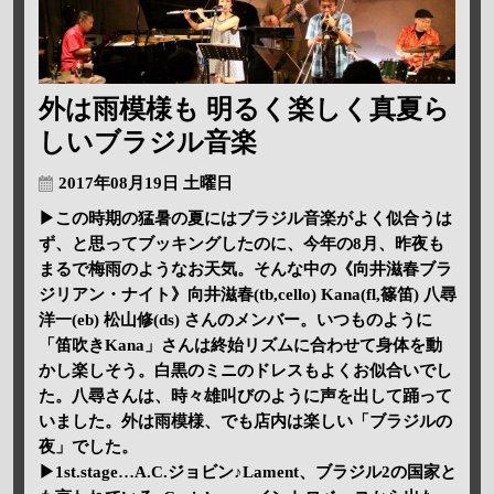
外は雨模様も 明るく楽しく真夏ら
しいブラジル音楽
2017年08月19日 土曜日
▶この時期の猛暑の夏にはブラジル音楽がよく似合うは
ず、と思ってブッキングしたのに、今年の8月、昨夜も
まるで梅雨のようなお天気。そんな中の《向井滋春ブラ
ジリアン・ナイト》向井滋春(tb,cello) Kana(fl,篠笛) 八尋
洋一(eb) 松山修(ds) さんのメンバー。いつものように
「笛吹きKana」さんは終始リズムに合わせて身体を動
かし楽しそう。白黒のミニのドレスもよくお似合いでし
た。八尋さんは、時々雄叫びのように声を出して踊って
いました。外は雨模様、でも店内は楽しい「ブラジルの
夜」でした。
▶1st.stage…A.C.ジョビン♪Lament、ブラジル2の国家と