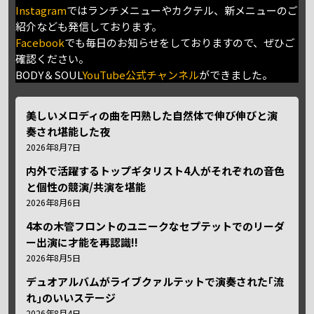
Instagram
ではランチメニューやカクテル、新メニューのご
紹介なども発信しております。
Facebook
でも毎日のお知らせをしておりますので、ぜひご
確認ください。
BODY＆SOUL
YouTube公式チャンネル
ができました。
美しいメロディの曲を円熟した自然体で伸び伸びと演
奏され堪能した夜
2026年8月7日
内外で活躍するトップギタリスト4人がそれぞれの音色
と個性の競演/共演を堪能
2026年8月6日
4本の木管フロントのユニークなセプテットでのリーダ
ー出演に才能を再認識!!
2026年8月5日
デュオアルバムがライブクァルテットで演奏された｢流
れ｣のいいステージ
2026年8月4日