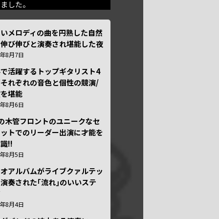
きました。
しいメロディの曲を円熟した自然
で伸び伸びと演奏され堪能した夜
6年8月7日
外で活躍するトップギタリスト4
それぞれの音色と個性の競演/
演を堪能
6年8月6日
本の木管フロントのユニークなセ
テットでのリーダー出演に才能を
識!!
6年8月5日
ュオアルバムがライブクァルテッ
演奏された｢流れ｣のいいステ
ジ
6年8月4日