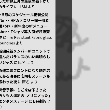
した新緑五月の最後の昼下がり
のライブ
に
HSM
より
・5月のスケジュール更新公開
<br>・HPカテゴリー欄一部変
更<br>・新年度の新メニュー
<br>・Tシャツ再入荷好評販売
中
に
fire Resistant Fabric glass
foundries
より
新編成新メンバー新ユニットで
臨んだバランスのいい素晴らし
いジャズ
に
匿名
より
急遽二管フロントになり聴き応
えある演奏に店内もステージも
賑わった夜
に
匿名
より
降雪予報にもご来店下さった
方々も大満足の｢ノリにノッた｣
エンタメステージ
に
Beehiiv
よ
り