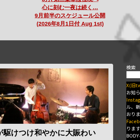
心に刻む一夜は続く…
9月前半のスケジュール公開
(2026年8月1日付 Aug 1st)
検索
X(旧tw
お知
Insta
ル、
おり
Faceb
りま
が駆けつけ和やかに大賑わい
BODY