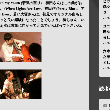
ビ
 It On My Youth (若気の至り)…福田さんはこの曲がお
満
 Lights Are Low、福田作♪Pretty Blues、ア
り
n Your Eyes。若い大塚さんは、初見でオリジナル曲もし
202
っと良い経験になったことでしょう。福ちゃん、い
ユ
ぁ次は古希に向かって元気でがんばって下さいね。
麗
ら
202
六
た
と
202
読者