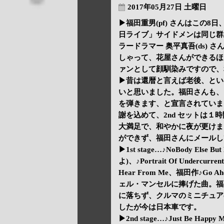
2017年05月27日 土曜日
▶福田重男(pf) さんはこの
日ライブ」サイドメンは同じ群馬
ラードラマー 奥平真吾(ds)
しゃって、花屋さんができるほ
ァンとして顔馴染みですので、
▶昔は還暦と言えば老後、とい
いと思いました。福田さんも、
を弾きます、と宣言されていま
謝を込めて、2nd セットは
大満足で、和やかに夜が更けま
ができず、福田さんにメールし
▶1st stage…♪NoBody Else
よ)、♪Portrait Of Undercurre
Hear From Me、福田作♪Go
ェル・マンセルに捧げた曲。福
に落ちず、クルマのミニチュア
したが今は日本車です。
▶2nd stage…♪Just Be Happ