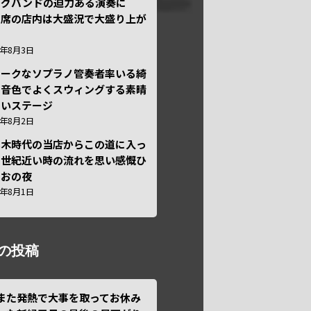
ッグバンドの迫力ある演奏に
々席の店内は大盛況で大盛り上が
6年8月3日
ニークなソプラノ管奏者率いる綺
な音色でよくスウィングする素晴
しいステージ
6年8月2日
本木時代の当店からこの道に入っ
半世紀近い時の流れを思い感慨ひ
しおの夜
6年8月1日
の投稿
また発熱で大事を取ってお休み