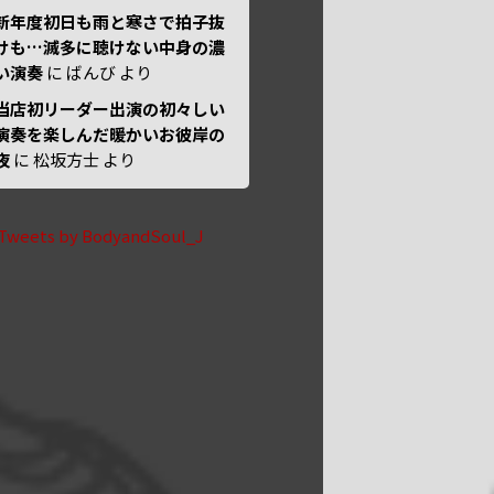
新年度初日も雨と寒さで拍子抜
けも…滅多に聴けない中身の濃
い演奏
に
ばんび
より
当店初リーダー出演の初々しい
演奏を楽しんだ暖かいお彼岸の
夜
に
松坂方士
より
Tweets by BodyandSoul_J