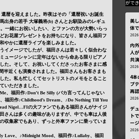
がで
8日、還暦を迎えました。昨夜はその「還暦祝いお誕生
美
出身の若手 大塚義将(b) さんとお馴染みのレギュ
体
 さん。一緒にお祝いしたい、とファンの方が大勢いらっ
202
どお花屋プレゼントをお持ちになり、皆さん福田フ
和やかに還暦ライブを楽しみました。
内
うイメージでしたが、福田さんは若々しく似合わな
人が
ミュージシャンに定年はないから命ある限りピアノ
共
した。そして、お祝いしてくださったお客さまに感
202
１時間半近くも演奏されました。福田さんもお客さまも
4
した。私も忙しくてセットリストのメモをとること
プ
ていただきました。
再認
 But Me、福田作♪Don’t Be Silly (バカ言ってんじゃない
202
nt、福田作♪Childhood’s Dream、♪Do Nothing Till You
 Ahead Nigel…FIの大ファンでもある福田さんがナイジ
デ
田さんは多くの趣味がありますが、中でも車は人後
トで
の収集家でもあり、ずっと外車ファンに乗っていま
ー
202
y My Love、♪Midnight Mood、福田作♪Lullaby、福田