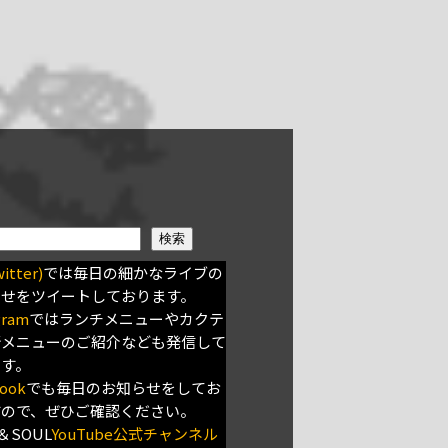
検索
itter)
では毎日の細かなライブの
らせをツイートしております。
gram
ではランチメニューやカクテ
新メニューのご紹介なども発信して
ます。
ook
でも毎日のお知らせをしてお
すので、ぜひご確認ください。
＆SOUL
YouTube公式チャンネル