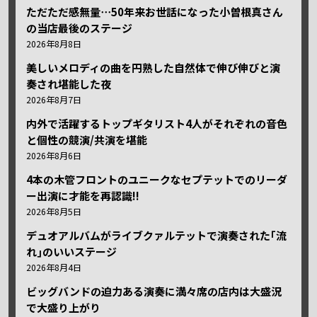
ただただ感無量⋯50年来お世話になった小曽根真さん
の当店最後のステージ
2026年8月8日
美しいメロディの曲を円熟した自然体で伸び伸びと演
奏され堪能した夜
2026年8月7日
内外で活躍するトップギタリスト4人がそれぞれの音色
と個性の競演/共演を堪能
2026年8月6日
4本の木管フロントのユニークなセプテットでのリーダ
ー出演に才能を再認識!!
2026年8月5日
デュオアルバムがライブクァルテットで演奏された｢流
れ｣のいいステージ
2026年8月4日
ビッグバンドの迫力ある演奏に満々席の店内は大盛況
で大盛り上がり