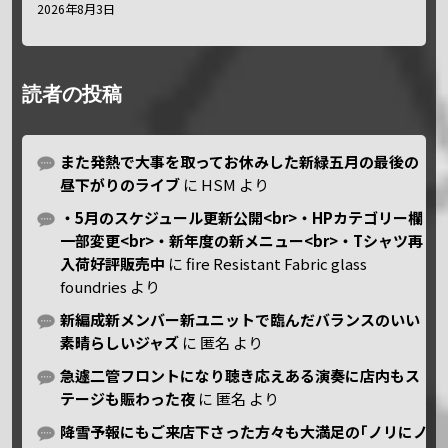
2026年8月3日
読者の投稿
また発熱で大事を取ってお休みした新緑五月の最後の
昼下がりのライブ
に
HSM
より
・5月のスケジュール更新公開<br>・HPカテゴリー欄
一部変更<br>・新年度の新メニュー<br>・Tシャツ再
入荷好評販売中
に
fire Resistant Fabric glass
foundries
より
新編成新メンバー新ユニットで臨んだバランスのいい
素晴らしいジャズ
に
匿名
より
急遽二管フロントになり聴き応えある演奏に店内もス
テージも賑わった夜
に
匿名
より
降雪予報にもご来店下さった方々も大満足の｢ノリにノ