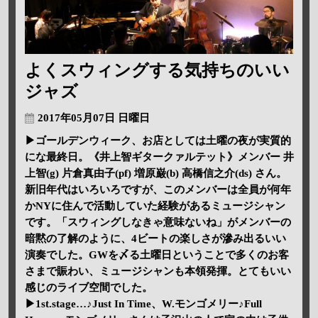
よくスウィングする気持ちのいい
ジャズ
2017年05月07日 日曜日
▶ゴールデンウィーク、お店としては土曜の夜が実質的
にな最終日。《井上智ギタークァルテット》メンバー 井
上智(g) 片倉真由子(pf) 増原巌(b) 高橋信之介(ds) さん。
新旧年代はいろいろですが、このメンバーは全員が何年
かNYに住んで活動していた経験があるミュージシャン
です。「スウィングしなきゃ意味ないね」がメンバーの
暗黙の了解のように、4ビートの楽しさが滲み出るいい
演奏でした。GWを〆る土曜日ということで多くのお客
さまで賑わい、ミュージシャンも本領発揮。とてもいい
感じのライブ空間でした。
▶1st.stage…♪Just In Time、W.モンゴメリー♪Full