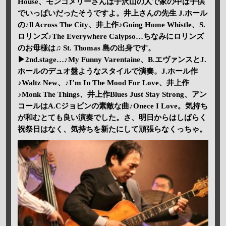
House、モンゴメリーさんは子沢山の人で家の中は子供
でいっぱいだったそうですよ。井上さんの先生 J.ホール
の♪ll Across The City、井上作♪Going Home Whistle、S.
ロリンズ♪The Everywhere Calypso…ちなみにロリンズ
のお母様は♫ St. Thomas 島の出身です。
▶2nd.stage…♪My Funny Varentaine、B.エヴァンスとJ.
ホールのデュオ盤ようなスタイルで演奏。J.ホール作
♪Waltz New、♪I’m In The Mood For Love、井上作
♪Monk The Things、井上作Blues Just Stay Strong、アン
コールはA.Cジョビンの素敵な曲♪Onece I Love。気持ち
が和むとても良い演奏でした。さ、明日からはしばらく
祝祭日はなく、気持ちを新たにして頑張らなくっちゃ。