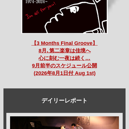
【3 Months Final Groove】
8月､第二楽章は佳境へ
心に刻む一夜は続く…
9月前半のスケジュール公開
(2026年8月1日付 Aug 1st)
デイリーレポート