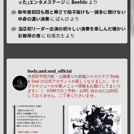
ッた｣エンタメステージ
に
Beehiiv
より
新年度初日も雨と寒さで拍子抜けも…滅多に聴けない
中身の濃い演奏
に
ばんび
より
当店初リーダー出演の初々しい演奏を楽しんだ暖かい
お彼岸の夜
に
松坂方士
より
body.and.soul_official
渋谷区宇田川町・公園通りの老舗ジャズクラブ Body
& Soul の公式アカウントが新しくなりました。
ライ
ブスケジュールや新メニュー情報をお届けしてまいり
ます
※DMでのご予約・お問い合わせには対応
しておりません。ご了承くださいませ。