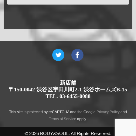
新店舗
〒150-0042 渋谷区宇田川町2-1 渋谷ホームズB-15
TEL. 03-6455-0088
This site is protected by reCAPTCHA and the Google
Privacy Policy
and
Terms of Service
apply.
© 2026 BODY&SOUL. All Rights Reserved.