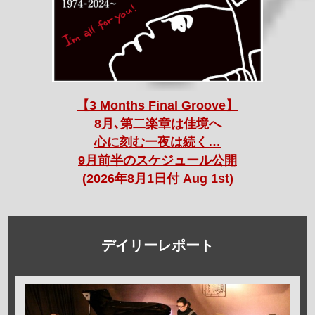
【3 Months Final Groove】
8月､第二楽章は佳境へ
心に刻む一夜は続く…
9月前半のスケジュール公開
(2026年8月1日付 Aug 1st)
デイリーレポート