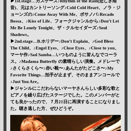
▶1st.stage…カスケーズ♪Rhythm of the Rain(悲しき雨
音)、元はカントリーソング♪Cold Cold Heart、ノラ・ジ
ョーンズの♪Come Away With Me、ボサノバ♪Recado
Bossa、♪Kiss of Life、フォークジャンルから♪Don’t Let
Me Be Lonely Tonight、ザ・クルセイダーズ♪Soul
Shadows。
▶2nd.stage…B.ホリデー♪Don’t Explain、♪God Bless
The Child、♪Engel Eyes、♪Close Eyes、♪Close to you、
マーヤ作♪Sad Samba…いつものように皆んなでコーラ
ス。♪Madama Butterfly の素晴らしい演奏。メドレーで
♪さくらさくら〜♪赤い靴〜♪あんたがたどこさ〜♪My
Favorite Things…拍手が止まず、そのままアンコールで
♪Just You Are。
▶ジャンルにこだわらないマーヤさんらしい多彩な歌と
ピアノを繰り広げたステージでした。このメンバーがと
ても良かったので、７月21日に再演することになりまし
た。聴き逃した方、ぜひどうぞ。