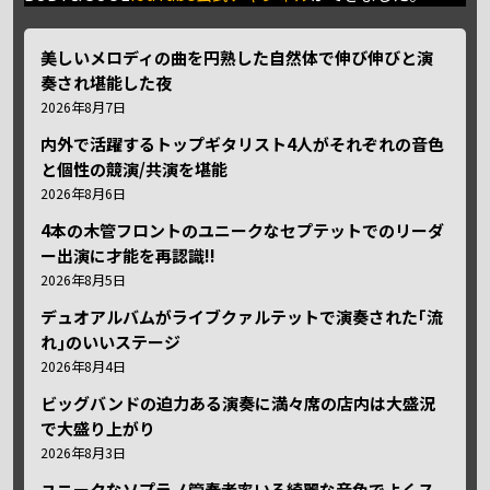
美しいメロディの曲を円熟した自然体で伸び伸びと演
奏され堪能した夜
2026年8月7日
内外で活躍するトップギタリスト4人がそれぞれの音色
と個性の競演/共演を堪能
2026年8月6日
4本の木管フロントのユニークなセプテットでのリーダ
ー出演に才能を再認識!!
2026年8月5日
デュオアルバムがライブクァルテットで演奏された｢流
れ｣のいいステージ
2026年8月4日
ビッグバンドの迫力ある演奏に満々席の店内は大盛況
で大盛り上がり
2026年8月3日
ユニークなソプラノ管奏者率いる綺麗な音色でよくス