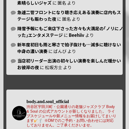
素晴らしいジャズ
に
匿名
より
急遽二管フロントになり聴き応えある演奏に店内もス
テージも賑わった夜
に
匿名
より
降雪予報にもご来店下さった方々も大満足の｢ノリにノ
ッた｣エンタメステージ
に
Beehiiv
より
新年度初日も雨と寒さで拍子抜けも…滅多に聴けない
中身の濃い演奏
に
ばんび
より
当店初リーダー出演の初々しい演奏を楽しんだ暖かい
お彼岸の夜
に
松坂方士
より
body.and.soul_official
渋谷区宇田川町・公園通りの老舗ジャズクラブ Body
& Soul の公式アカウントが新しくなりました。
ライ
ブスケジュールや新メニュー情報をお届けしてまいり
ます
※DMでのご予約・お問い合わせには対応
しておりません。ご了承くださいませ。