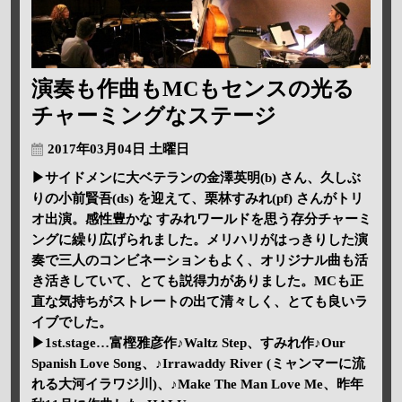
演奏も作曲もMCもセンスの光る
チャーミングなステージ
2017年03月04日 土曜日
▶サイドメンに大ベテランの金澤英明(b) さん、久しぶ
りの小前賢吾(ds) を迎えて、栗林すみれ(pf) さんがトリ
オ出演。感性豊かな すみれワールドを思う存分チャーミ
ングに繰り広げられました。メリハリがはっきりした演
奏で三人のコンビネーションもよく、オリジナル曲も活
き活きしていて、とても説得力がありました。MCも正
直な気持ちがストレートの出て清々しく、とても良いラ
イブでした。
▶1st.stage…富樫雅彦作♪Waltz Step、すみれ作♪Our
Spanish Love Song、♪Irrawaddy River (ミャンマーに流
れる大河イラワジ川)、♪Make The Man Love Me、昨年