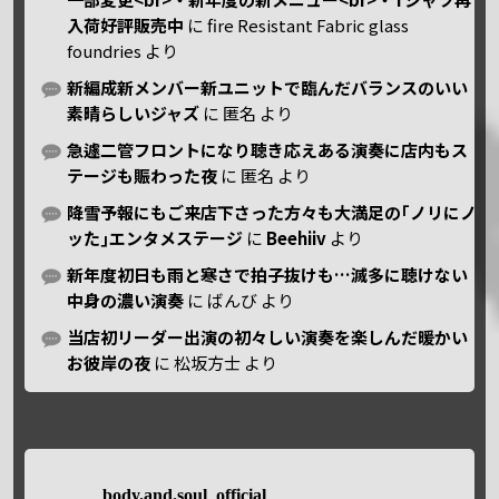
入荷好評販売中
に
fire Resistant Fabric glass
foundries
より
新編成新メンバー新ユニットで臨んだバランスのいい
素晴らしいジャズ
に
匿名
より
急遽二管フロントになり聴き応えある演奏に店内もス
テージも賑わった夜
に
匿名
より
降雪予報にもご来店下さった方々も大満足の｢ノリにノ
ッた｣エンタメステージ
に
Beehiiv
より
新年度初日も雨と寒さで拍子抜けも…滅多に聴けない
中身の濃い演奏
に
ばんび
より
当店初リーダー出演の初々しい演奏を楽しんだ暖かい
お彼岸の夜
に
松坂方士
より
body.and.soul_official