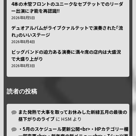
4本の木管フロントのユニークなセプテットでのリーダ
ー出演に才能を再認識!!
2026年8月5日
デュオアルバムがライブクァルテットで演奏された｢流
れ｣のいいステージ
2026年8月4日
ビッグバンドの迫力ある演奏に満々席の店内は大盛況
で大盛り上がり
2026年8月3日
読者の投稿
また発熱で大事を取ってお休みした新緑五月の最後の
昼下がりのライブ
に
HSM
より
・5月のスケジュール更新公開<br>・HPカテゴリー欄
一部変更<br>・新年度の新メニュー<br>・Tシャツ再