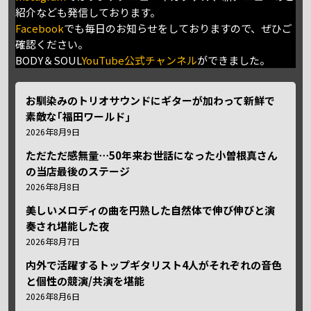
紹介なども発信しております。
Facebook
でも毎日のお知らせをしておりますので、ぜひご
確認ください。
BODY＆SOUL
YouTube公式チャンネル
ができました。
お馴染みのトリオサウンドにギターが加わって新鮮で
素敵な｢福田ワールド｣
2026年8月9日
ただただ感無量⋯50年来お世話になった小曽根真さん
の当店最後のステージ
2026年8月8日
美しいメロディの曲を円熟した自然体で伸び伸びと演
奏され堪能した夜
2026年8月7日
内外で活躍するトップギタリスト4人がそれぞれの音色
と個性の競演/共演を堪能
2026年8月6日