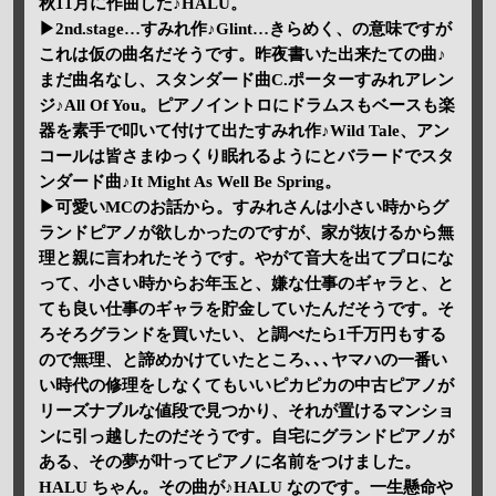
秋11月に作曲した♪HALU。
▶2nd.stage…すみれ作♪Glint…きらめく、の意味ですが
これは仮の曲名だそうです。昨夜書いた出来たての曲♪
まだ曲名なし、スタンダード曲C.ポーターすみれアレン
ジ♪All Of You。ピアノイントロにドラムスもベースも楽
器を素手で叩いて付けて出たすみれ作♪Wild Tale、アン
コールは皆さまゆっくり眠れるようにとバラードでスタ
ンダード曲♪It Might As Well Be Spring。
▶可愛いMCのお話から。すみれさんは小さい時からグ
ランドピアノが欲しかったのですが、家が抜けるから無
理と親に言われたそうです。やがて音大を出てプロにな
って、小さい時からお年玉と、嫌な仕事のギャラと、と
ても良い仕事のギャラを貯金していたんだそうです。そ
ろそろグランドを買いたい、と調べたら1千万円もする
ので無理、と諦めかけていたところ､､､ヤマハの一番い
い時代の修理をしなくてもいいピカピカの中古ピアノが
リーズナブルな値段で見つかり、それが置けるマンショ
ンに引っ越したのだそうです。自宅にグランドピアノが
ある、その夢が叶ってピアノに名前をつけました。
HALU ちゃん。その曲が♪HALU なのです。一生懸命や