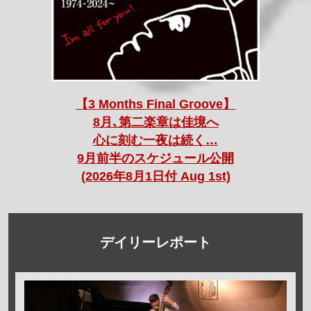
【3 Months Final Groove】
8月､第二楽章は佳境へ
心に刻む一夜は続く…
9月前半のスケジュール公開
(2026年8月1日付 Aug 1st)
デイリーレポート