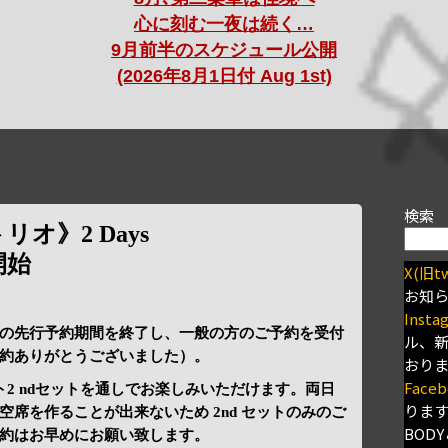
心に刻む一夜は続く…
9月前半のスケジュール公開
(2026年8月1日付 Aug 1st)
検索
トリオ》2 Days
開始
X(旧tw
お知
Insta
の先行予約期間を終了し、一般の方のご予約を受付
ル、
約ありがとうございました）。
おり
Faceb
ット2 ndセットを通しでお楽しみいただけます。両日
りま
席を作ることが出来ないため 2nd セットのみのご
BODY
約はお早めにお願い致します。