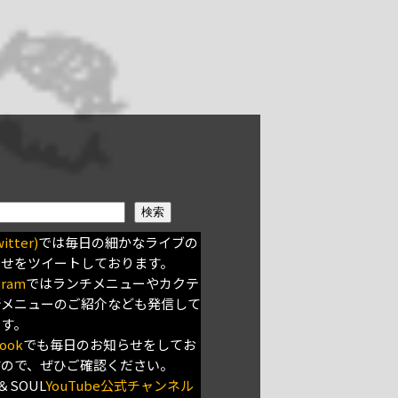
検索
itter)
では毎日の細かなライブの
らせをツイートしております。
gram
ではランチメニューやカクテ
新メニューのご紹介なども発信して
ます。
ook
でも毎日のお知らせをしてお
すので、ぜひご確認ください。
＆SOUL
YouTube公式チャンネル