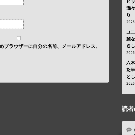
ビ
満
り
202
ユ
麗
ら
めブラウザーに自分の名前、メールアドレス、
202
六
た
と
202
読者