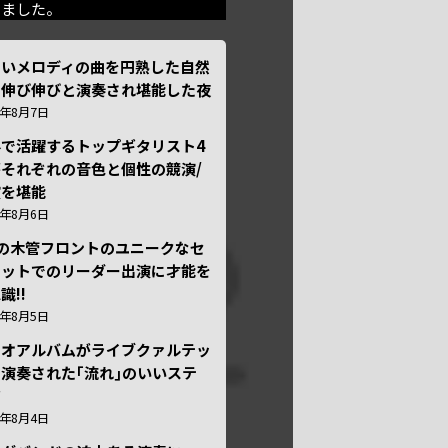
きました。
しいメロディの曲を円熟した自然
で伸び伸びと演奏され堪能した夜
6年8月7日
外で活躍するトップギタリスト4
それぞれの音色と個性の競演/
演を堪能
6年8月6日
本の木管フロントのユニークなセ
テットでのリーダー出演に才能を
識!!
6年8月5日
ュオアルバムがライブクァルテッ
演奏された｢流れ｣のいいステ
ジ
6年8月4日