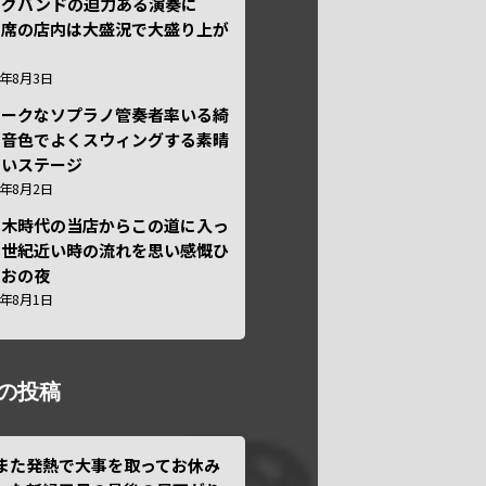
ッグバンドの迫力ある演奏に
々席の店内は大盛況で大盛り上が
6年8月3日
ニークなソプラノ管奏者率いる綺
な音色でよくスウィングする素晴
しいステージ
6年8月2日
本木時代の当店からこの道に入っ
半世紀近い時の流れを思い感慨ひ
しおの夜
6年8月1日
の投稿
また発熱で大事を取ってお休み