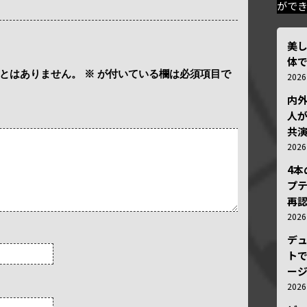
がで
美
体
とはありません。
※
が付いている欄は必須項目で
202
内
人が
共
202
4
プ
再認
202
デ
トで
ー
202