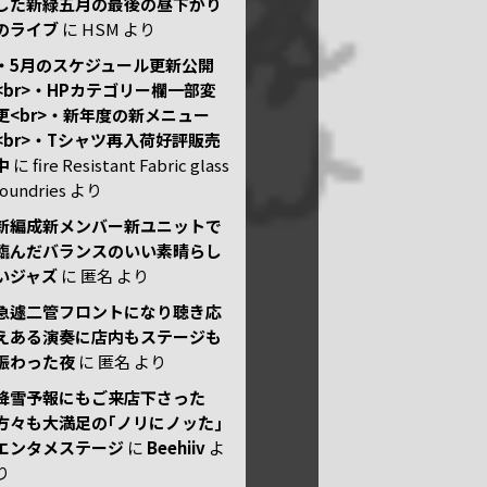
した新緑五月の最後の昼下がり
のライブ
に
HSM
より
・5月のスケジュール更新公開
<br>・HPカテゴリー欄一部変
更<br>・新年度の新メニュー
<br>・Tシャツ再入荷好評販売
中
に
fire Resistant Fabric glass
foundries
より
新編成新メンバー新ユニットで
臨んだバランスのいい素晴らし
いジャズ
に
匿名
より
急遽二管フロントになり聴き応
えある演奏に店内もステージも
賑わった夜
に
匿名
より
降雪予報にもご来店下さった
方々も大満足の｢ノリにノッた｣
エンタメステージ
に
Beehiiv
よ
り