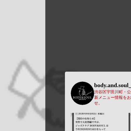
body.and.soul_
渋谷区宇田川町・公園
新メニュー情報をお
せ。