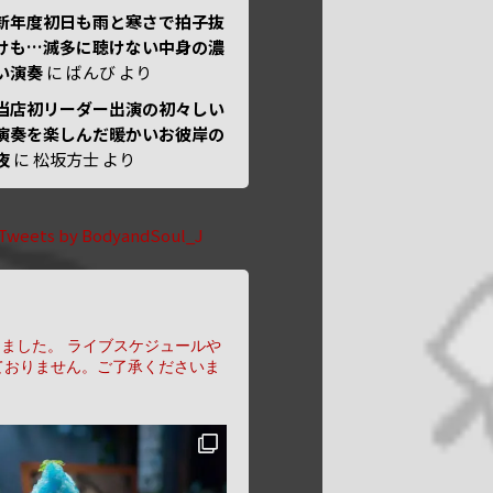
新年度初日も雨と寒さで拍子抜
けも…滅多に聴けない中身の濃
い演奏
に
ばんび
より
当店初リーダー出演の初々しい
演奏を楽しんだ暖かいお彼岸の
夜
に
松坂方士
より
Tweets by BodyandSoul_J
りました。
ライブスケジュールや
ておりません。ご了承くださいま