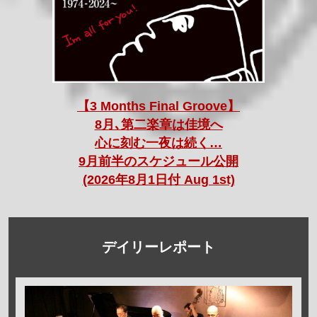
【3 Months Final Groove】
8月､第二楽章は佳境へ
心に刻む一夜は続く…
9月前半のスケジュール公開
(2026年8月1日付 Aug 1st)
デイリーレポート