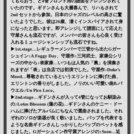
てもらおう、と4管フロント用の譜面をアレンジされて
いたのです。ギドンさんも大層喜んで、リハもされて
2nd セットから参加。日本のジャズのレベルの高さに驚
いたようでした。彼は26歳、凄くインスパイアされて身
になったと思います。即アレンジして譜面にして応えた
守屋さんも流石ですが、メンバーの皆さんも心良く受け
入れるミュージシャンシップも流石ですね。
▶1st.stage…レギュラーメンバーで三管から出たGガー
シュイン♪A Foggy Day、守屋作♪三河武士、家康公シリ
ーズの中から♪表家康…いつもは人気の「裏」を演奏さ
れますが「表」は当店では初演でした。守屋作♪Duke’s
Mood…尊敬されているというエリントンに捧げた曲、
エリントンの香りがしました。ノリのいい可愛い曲B.パ
ウエル♪Un Pico Loco。
▶2nd.stage…ギドンさんが入って4管になってお馴染み
の♪Lotus Blossom (蓮の花)…ギドンさんのケニー・ドー
ハムに捧げたアルバムにちなんで選曲されました。それ
ぞれのソロが楽器が良く歌いました。バップを代表する
ような名曲ギドンさんしっかりしたバップのペットを感
じました。Gガーシュイン作守屋アレンジの♪Soon…近