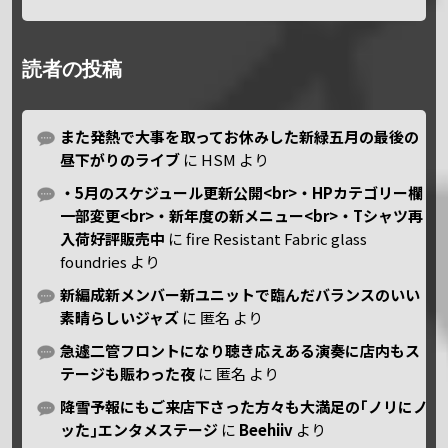
読者の投稿
また発熱で大事を取ってお休みした新緑五月の最後の
昼下がりのライブ
に
HSM
より
・5月のスケジュール更新公開<br>・HPカテゴリー欄
一部変更<br>・新年度の新メニュー<br>・Tシャツ再
入荷好評販売中
に
fire Resistant Fabric glass
foundries
より
新編成新メンバー新ユニットで臨んだバランスのいい
素晴らしいジャズ
に
匿名
より
急遽二管フロントになり聴き応えある演奏に店内もス
テージも賑わった夜
に
匿名
より
降雪予報にもご来店下さった方々も大満足の｢ノリにノ
ッた｣エンタメステージ
に
Beehiiv
より