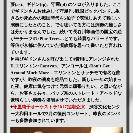
藤(as)、ギドン(tp)、守屋(pf) のソロが入りました。ここ
でギドンさんお休みして守屋作♪戦国ビックバンド…生
きるか死ぬかの戦国時代を5拍子で表現しあえて難しい
演奏にしたとのこと。でも聴いてる方には演奏の難しさ
は分かりませんでした。続いて長谷川等画伯の国宝の絵
がモチーフの♪Pine Trees…とても綺麗なバラードです。
等伯が京都に住んでいた頃故郷を思って書いたと言われ
ています。
▶再びギドンさんを呼び出して4管用にアレンジされた
D.エリントン♪Caravan、アンコールは♪Don’t Get
Around Much More…エリントンとサッチモで有名な曲
ですが、昨夜の演奏も絶品でした。新しい一年の始まっ
た夜、健康に気をつけて元気に頑張りたい、と思いなが
ら、お客さま共々、バップ系のストレート・アヘッドな
素晴らしい演奏を堪能させていただきました。
◉
守屋純子オーケストラ2017定期公演
…渋谷文化センタ
ー大和田ホールで2月の恒例コンサート、昨夜のメンバ
ーも多数参加されています。