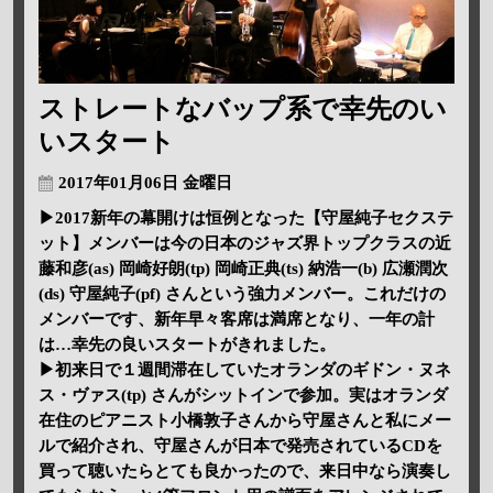
ストレートなバップ系で幸先のい
いスタート
2017年01月06日 金曜日
▶2017新年の幕開けは恒例となった【守屋純子セクステ
ット】メンバーは今の日本のジャズ界トップクラスの近
藤和彦(as) 岡崎好朗(tp) 岡崎正典(ts) 納浩一(b) 広瀬潤次
(ds) 守屋純子(pf) さんという強力メンバー。これだけの
メンバーです、新年早々客席は満席となり、一年の計
は…幸先の良いスタートがきれました。
▶初来日で１週間滞在していたオランダのギドン・ヌネ
ス・ヴァス(tp) さんがシットインで参加。実はオランダ
在住のピアニスト小橋敦子さんから守屋さんと私にメー
ルで紹介され、守屋さんが日本で発売されているCDを
買って聴いたらとても良かったので、来日中なら演奏し