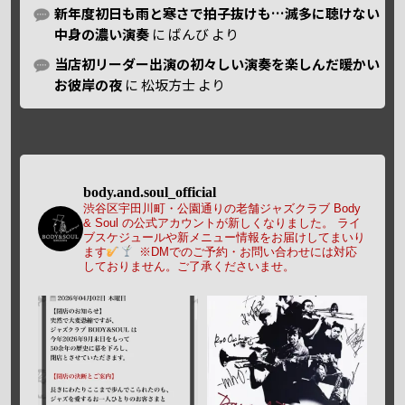
新年度初日も雨と寒さで拍子抜けも…滅多に聴けない
中身の濃い演奏
に
ばんび
より
当店初リーダー出演の初々しい演奏を楽しんだ暖かい
お彼岸の夜
に
松坂方士
より
body.and.soul_official
渋谷区宇田川町・公園通りの老舗ジャズクラブ Body
& Soul の公式アカウントが新しくなりました。
ライ
ブスケジュールや新メニュー情報をお届けしてまいり
ます
※DMでのご予約・お問い合わせには対応
しておりません。ご了承くださいませ。