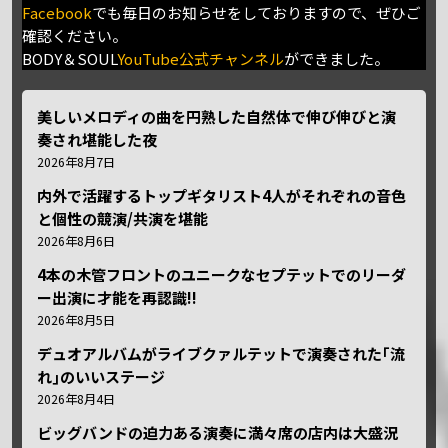
Facebook
でも毎日のお知らせをしておりますので、ぜひご
確認ください。
BODY＆SOUL
YouTube公式チャンネル
ができました。
美しいメロディの曲を円熟した自然体で伸び伸びと演
奏され堪能した夜
2026年8月7日
内外で活躍するトップギタリスト4人がそれぞれの音色
と個性の競演/共演を堪能
2026年8月6日
4本の木管フロントのユニークなセプテットでのリーダ
ー出演に才能を再認識!!
2026年8月5日
デュオアルバムがライブクァルテットで演奏された｢流
れ｣のいいステージ
2026年8月4日
ビッグバンドの迫力ある演奏に満々席の店内は大盛況