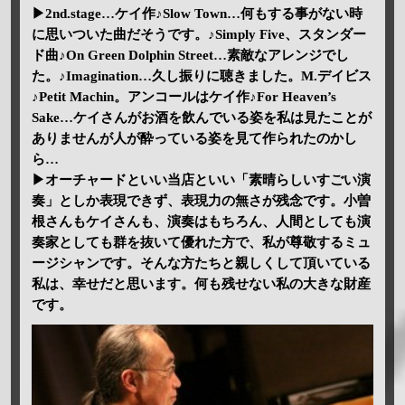
▶2nd.stage…ケイ作♪Slow Town…何もする事がない時
に思いついた曲だそうです。♪Simply Five、スタンダー
ド曲♪On Green Dolphin Street…素敵なアレンジでし
た。♪Imagination…久し振りに聴きました。M.デイビス
♪Petit Machin。アンコールはケイ作♪For Heaven’s
Sake…ケイさんがお酒を飲んでいる姿を私は見たことが
ありませんが人が酔っている姿を見て作られたのかし
ら…
▶オーチャードといい当店といい「素晴らしいすごい演
奏」としか表現できず、表現力の無さが残念です。小曽
根さんもケイさんも、演奏はもちろん、人間としても演
奏家としても群を抜いて優れた方で、私が尊敬するミュ
ージシャンです。そんな方たちと親しくして頂いている
私は、幸せだと思います。何も残せない私の大きな財産
です。