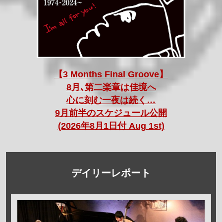
【3 Months Final Groove】
8月､第二楽章は佳境へ
心に刻む一夜は続く…
9月前半のスケジュール公開
(2026年8月1日付 Aug 1st)
デイリーレポート