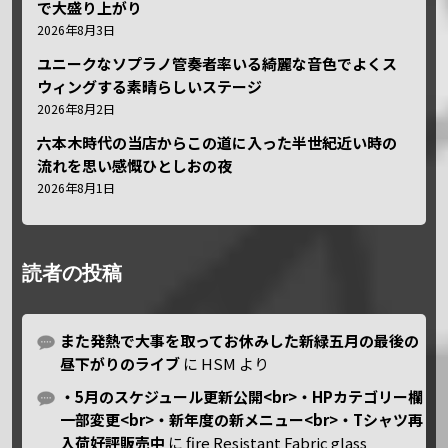
で大盛り上がり
2026年8月3日
ユニークなソプラノ管奏者率いる綺麗な音色でよくス
ウィングする素晴らしいステージ
2026年8月2日
六本木時代の当店からこの道に入った半世紀近い時の
流れを思い感慨ひとしおの夜
2026年8月1日
読者の投稿
また発熱で大事を取ってお休みした新緑五月の最後の
昼下がりのライブ
に
HSM
より
・5月のスケジュール更新公開<br>・HPカテゴリー欄
一部変更<br>・新年度の新メニュー<br>・Tシャツ再
入荷好評販売中
に
fire Resistant Fabric glass