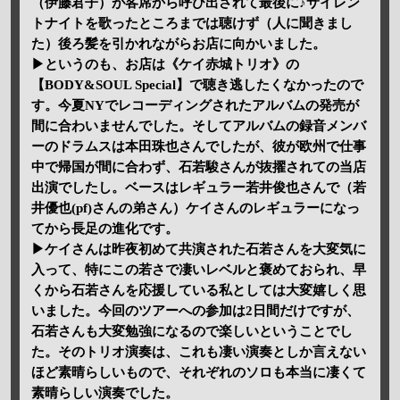
（伊藤君子）が客席から呼び出されて最後に♪サイレン
トナイトを歌ったところまでは聴けず（人に聞きまし
た）後ろ髪を引かれながらお店に向かいました。
▶というのも、お店は《ケイ赤城トリオ》の
【BODY&SOUL Special】で聴き逃したくなかったので
す。今夏NYでレコーディングされたアルバムの発売が
間に合わいませんでした。そしてアルバムの録音メンバ
ーのドラムスは本田珠也さんでしたが、彼が欧州で仕事
中で帰国が間に合わず、石若駿さんが抜擢されての当店
出演でしたし。ベースはレギュラー若井俊也さんで（若
井優也(pf)さんの弟さん）ケイさんのレギュラーになっ
てから長足の進化です。
▶ケイさんは昨夜初めて共演された石若さんを大変気に
入って、特にこの若さで凄いレベルと褒めておられ、早
くから石若さんを応援している私としては大変嬉しく思
いました。今回のツアーへの参加は2日間だけですが、
石若さんも大変勉強になるので楽しいということでし
た。そのトリオ演奏は、これも凄い演奏としか言えない
ほど素晴らしいもので、それぞれのソロも本当に凄くて
素晴らしい演奏でした。