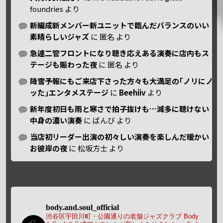
foundries
より
新編成新メンバー新ユニットで臨んだバランスのいい
素晴らしいジャズ
に
匿名
より
急遽二管フロントになり聴き応えある演奏に店内もス
テージも賑わった夜
に
匿名
より
降雪予報にもご来店下さった方々も大満足の｢ノリにノ
ッた｣エンタメステージ
に
Beehiiv
より
新年度初日も雨と寒さで拍子抜けも…滅多に聴けない
中身の濃い演奏
に
ばんび
より
当店初リーダー出演の初々しい演奏を楽しんだ暖かい
お彼岸の夜
に
松坂方士
より
body.and.soul_official
渋谷区宇田川町・公園通りの老舗ジャズクラブ Body