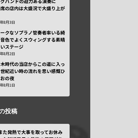
ッグバンドの迫力ある演奏に
々席の店内は大盛況で大盛り上が
6年8月3日
ニークなソプラノ管奏者率いる綺
な音色でよくスウィングする素晴
しいステージ
6年8月2日
本木時代の当店からこの道に入っ
半世紀近い時の流れを思い感慨ひ
しおの夜
6年8月1日
の投稿
また発熱で大事を取ってお休み