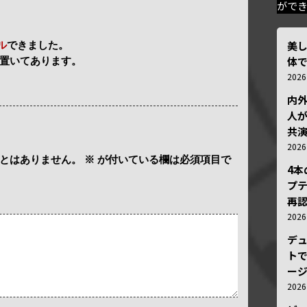
がで
美
ル
できました。
体
置いてあります。
202
内
人が
共
202
とはありません。
※
が付いている欄は必須項目で
4
プ
再認
202
デ
トで
ー
202