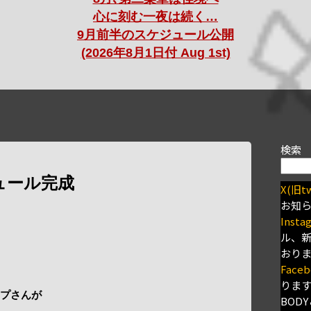
心に刻む一夜は続く…
9月前半のスケジュール公開
(2026年8月1日付 Aug 1st)
検索
ュール完成
X(旧tw
お知
Insta
ル、
おり
Faceb
りま
ンプさんが
BODY