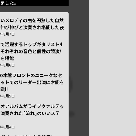
きました。
しいメロディの曲を円熟した自然
で伸び伸びと演奏され堪能した夜
6年8月7日
外で活躍するトップギタリスト4
それぞれの音色と個性の競演/
演を堪能
6年8月6日
本の木管フロントのユニークなセ
テットでのリーダー出演に才能を
識!!
6年8月5日
ュオアルバムがライブクァルテッ
演奏された｢流れ｣のいいステ
ジ
6年8月4日