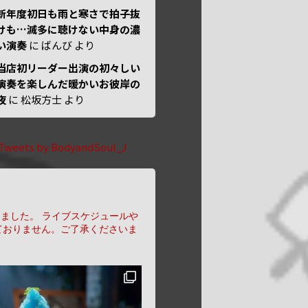
新年度初日も雨と寒さで拍子抜
けも…滅多に聴けない中身の濃
い演奏
に
ばんび
より
当店初リーダー出演の初々しい
演奏を楽しんだ暖かいお彼岸の
夜
に
松坂方士
より
Tweets by BodyandSoul_J
りました。
ライブスケジュールや
ておりません。ご了承くださいま