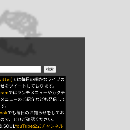
検索
itter)
では毎日の細かなライブの
らせをツイートしております。
gram
ではランチメニューやカクテ
新メニューのご紹介なども発信して
ます。
ook
でも毎日のお知らせをしてお
すので、ぜひご確認ください。
＆SOUL
YouTube公式チャンネル