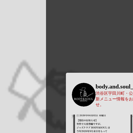
body.and.soul_
渋谷区宇田川町・公園
新メニュー情報をお
せ。