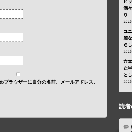
ビ
満
り
202
ユ
麗
ら
202
六
た
と
202
めブラウザーに自分の名前、メールアドレス、
読者