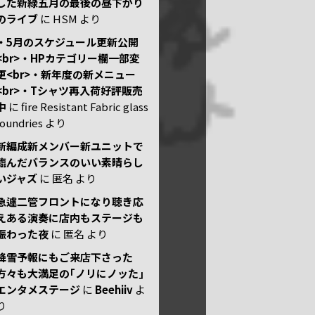
した新緑五月の最後の昼下がり
のライブ
に
HSM
より
・5月のスケジュール更新公開
<br>・HPカテゴリー欄一部変
更<br>・新年度の新メニュー
<br>・Tシャツ再入荷好評販売
中
に
fire Resistant Fabric glass
foundries
より
新編成新メンバー新ユニットで
臨んだバランスのいい素晴らし
いジャズ
に
匿名
より
急遽二管フロントになり聴き応
えある演奏に店内もステージも
賑わった夜
に
匿名
より
降雪予報にもご来店下さった
方々も大満足の｢ノリにノッた｣
エンタメステージ
に
Beehiiv
よ
り