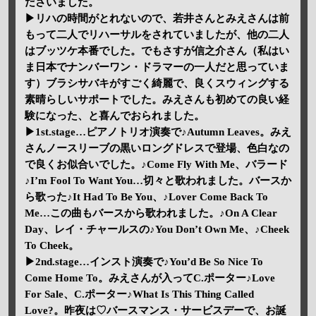
ださいました。
▶リハの時間がとれないので、若井さんとみえさんは前
もって二人でリハーサルをされていましたが、他の二人
はブッツケ本番でした。でもさすが信之介さん（私はい
ま日本でナンバーワン・ドラマーの一人だと思っていま
す）ブラシサバキがすごく綺麗で、良くスウィングする
素晴らしいサポートでした。みえさんも初めての良い経
験になった、と喜んでおられました。
▶1st.stage…ピアノトリオ演奏で♪Autumn Leaves。みえ
さんノースリーブの黒いロングドレスで登場、色白なの
で良くお似合いでした。♪Come Fly With Me、バラード
♪I’m Fool To Want You…切々と歌われました。バースか
ら歌った♪It Had To Be You、♪Lover Come Back To
Me…この曲もバースから歌われました。♪On A Clear
Day、レイ・チャールスの♪You Don’t Own Me、♪Cheek
To Cheek。
▶2nd.stage…インスト演奏で♪You’d Be So Nice To
Come Home To。みえさんが入ってC.ポーター♪Love
For Sale、C.ポーター♪What Is This Thing Called
Love?。昨夜は♡バースマンス・サービスデーで、お誕