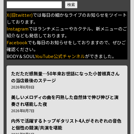
検索
X(旧twitter)
では毎日の細かなライブのお知らせをツイート
しております。
Instagram
ではランチメニューやカクテル、新メニューのご
紹介なども発信しております。
Facebook
でも毎日のお知らせをしておりますので、ぜひご
確認ください。
BODY＆SOUL
YouTube公式チャンネル
ができました。
ただただ感無量⋯50年来お世話になった小曽根真さん
の当店最後のステージ
2026年8月8日
美しいメロディの曲を円熟した自然体で伸び伸びと演
奏され堪能した夜
2026年8月7日
内外で活躍するトップギタリスト4人がそれぞれの音色
と個性の競演/共演を堪能