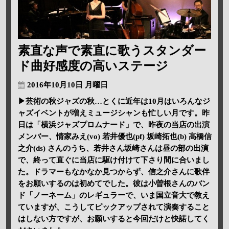
素直な声で素直に歌うスタンダー
ド曲好感度の高いステージ
2016年10月10日 月曜日
▶芸術の秋ジャズの秋…とくに近年は10月はいろんなジ
ャズイベントが増えミュージシャンも忙しい月です。昨
日は「横浜ジャズプロムナード」で、昨夜の当店の出演
メンバー、情家みえ(vo) 若井優也(pf) 坂崎拓也(b) 高橋信
之介(ds) さんのうち、若井さん坂崎さんは昼の部の出演
で、終って直ぐに当店に駆け付けて下さり間に合いまし
た。ドラマーもなかなか見つからず、信之介さんに歌伴
をお願いするのは初めてでした。彼は小曽根さんのバン
ド「ノーネーム」のレギュラーで、いま国立音大で教え
ていますが、こうしてピックアップされて演奏すること
はしない方ですが、お願いすると今回だけと快諾してく