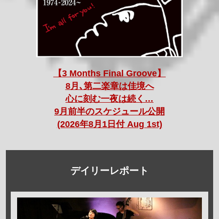
【3 Months Final Groove】
8月､第二楽章は佳境へ
心に刻む一夜は続く…
9月前半のスケジュール公開
(2026年8月1日付 Aug 1st)
デイリーレポート