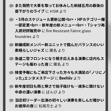
また発熱で大事を取ってお休みした新緑五月の最後の
昼下がりのライブ
に
HSM
より
・5月のスケジュール更新公開<br>・HPカテゴリー欄
一部変更<br>・新年度の新メニュー<br>・Tシャツ再
入荷好評販売中
に
fire Resistant Fabric glass
foundries
より
新編成新メンバー新ユニットで臨んだバランスのいい
素晴らしいジャズ
に
匿名
より
急遽二管フロントになり聴き応えある演奏に店内もス
テージも賑わった夜
に
匿名
より
降雪予報にもご来店下さった方々も大満足の｢ノリにノ
ッた｣エンタメステージ
に
Beehiiv
より
新年度初日も雨と寒さで拍子抜けも…滅多に聴けない
中身の濃い演奏
に
ばんび
より
当店初リーダー出演の初々しい演奏を楽しんだ暖かい
お彼岸の夜
に
松坂方士
より