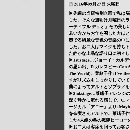
2016年09月27日 火曜日
▶先週の当店特別企画で私は脳
した。そんな週明け月曜日のライブは
ーティフル デュオ」その美し
若い方からお年を召した方ほと
奏でる綺麗な音色の音楽の中に
した。お二人はマイクを持ちト
た静かな上品な語り口に初々し
▶1st.stage…ジョーイ・カルデラ
の思い出、D.ガレスピー♪Con Alma、♪E
The World)、菜緒子作♪I’ve
すがリズムもしっかりしていて
曲によってアルトとソプラノを
▶2nd.stage…菜緒子アレンジの♪Bu
深く静かに流れる感じで。C.マ
ージカル「アニー」より♪May
を奈実さんアルトで。菜緒子作
した4人組の亀の戦隊ヒーローのアメ
▶お二人は客席を回ってお客さ