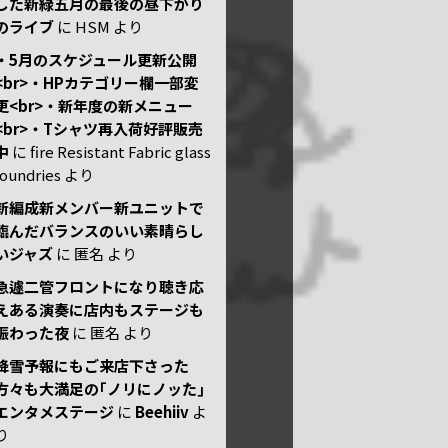
した新緑五月の最後の昼下がり
のライブ
に
HSM
より
・5月のスケジュール更新公開
<br>・HPカテゴリー欄一部変
更<br>・新年度の新メニュー
<br>・Tシャツ再入荷好評販売
中
に
fire Resistant Fabric glass
foundries
より
新編成新メンバー新ユニットで
臨んだバランスのいい素晴らし
いジャズ
に
匿名
より
急遽二管フロントになり聴き応
えある演奏に店内もステージも
賑わった夜
に
匿名
より
降雪予報にもご来店下さった
方々も大満足の｢ノリにノッた｣
エンタメステージ
に
Beehiiv
よ
り