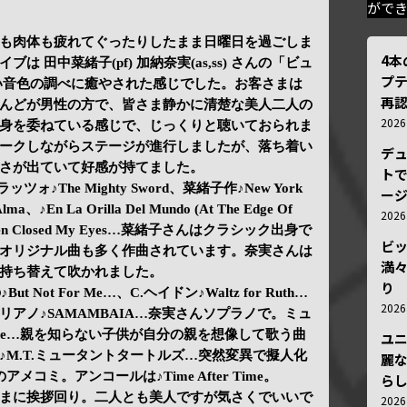
がで
も肉体も疲れてぐったりしたまま日曜日を過ごしま
4
 田中菜緒子(pf) 加納奈実(as,ss) さんの「ビュ
プ
い音色の調べに癒やされた感じでした。お客さまは
再認
んどが男性の方で、皆さま静かに清楚な美人二人の
202
身を委ねている感じで、じっくりと聴いておられま
ークしながらステージが進行しましたが、落ち着い
デ
さが出ていて好感が持てました。
トで
ッツォ♪The Mighty Sword、菜緒子作♪New York
ー
n La Orilla Del Mundo (At The Edge Of
202
 Been Closed My Eyes…菜緒子さんはクラシック出身で
ビ
オリジナル曲も多く作曲されています。奈実さんは
満
持ち替えて吹かれました。
り
t Not For Me…、C.ヘイドン♪Waltz for Ruth…
202
リアノ♪SAMAMBAIA…奈実さんソプラノで。ミュ
be…親を知らない子供が自分の親を想像して歌う曲
ユ
♪M.T.ミュータントタートルズ…突然変異で擬人化
麗
コミ。アンコールは♪Time After Time。
ら
まに挨拶回り。二人とも美人ですが気さくでいいで
202