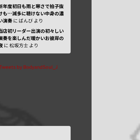
新年度初日も雨と寒さで拍子抜
けも…滅多に聴けない中身の濃
い演奏
に
ばんび
より
当店初リーダー出演の初々しい
演奏を楽しんだ暖かいお彼岸の
夜
に
松坂方士
より
Tweets by BodyandSoul_J