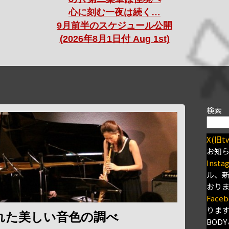
心に刻む一夜は続く…
9月前半のスケジュール公開
(2026年8月1日付 Aug 1st)
検索
X(旧tw
お知
Insta
ル、
おり
Faceb
りま
れた美しい音色の調べ
BODY