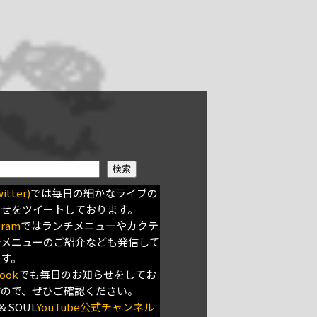
検索
itter)
では毎日の細かなライブの
らせをツイートしております。
gram
ではランチメニューやカクテ
新メニューのご紹介なども発信して
ます。
ook
でも毎日のお知らせをしてお
すので、ぜひご確認ください。
＆SOUL
YouTube公式チャンネル