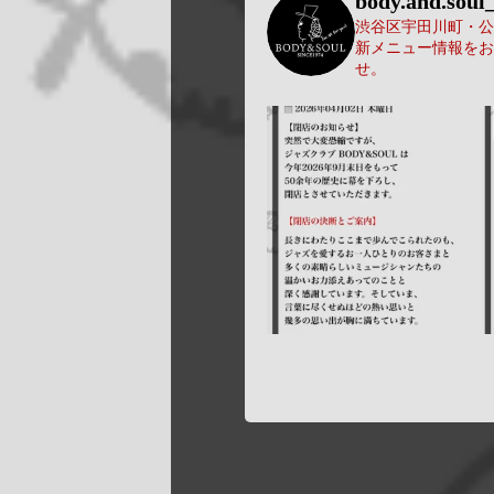
body.and.soul_
渋谷区宇田川町・公園
新メニュー情報をお
せ。