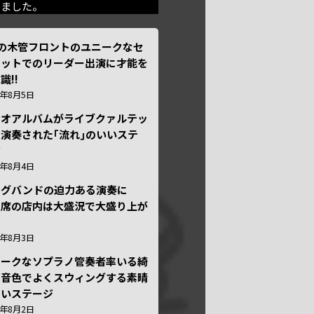
きました。
本の木管フロントのユニークなセ
テットでのリーダー出演に才能を
識!!
6年8月5日
ュオアルバムがライブクァルテッ
演奏された｢流れ｣のいいステ
ジ
6年8月4日
ッグバンドの迫力ある演奏に
々席の店内は大盛況で大盛り上が
6年8月3日
ニークなソプラノ管奏者率いる綺
な音色でよくスウィングする素晴
しいステージ
6年8月2日