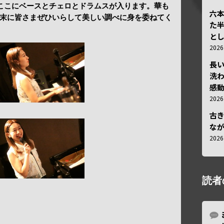
、ここにベースとチェロとドラムスが入ります。華も
六
末に皆さまぜひいらして美しい調べに身を委ねてく
た
と
202
長
洗
感動
202
古
な
202
読者