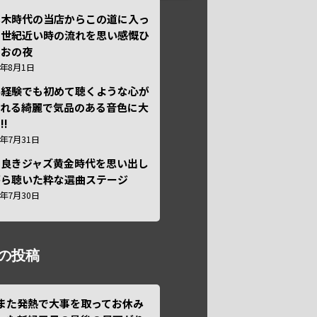
本木時代の当店からこの道に入っ
半世紀近い時の流れを思い感慨ひ
しおの夜
6年8月1日
い経験でも初めて聴くような心が
われる綺麗で気品のある音色に大
!!
6年7月31日
き良きジャズ黄金時代を思い出し
がら聴いた粋な選曲ステージ
6年7月30日
の投稿
また発熱で大事を取ってお休み