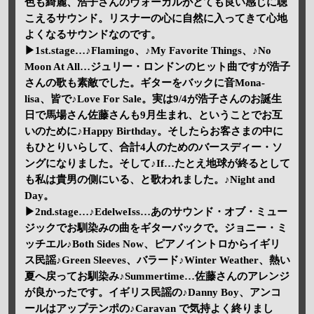
色も綺麗、浩子さんのヴォーカルがとても良い感じに聴
こえるサウンド。リスナーの心に自然に入ってきて心地
よくなるサウンドなのです。
▶1st.stage…♪Flamingo、♪My Favorite Things、♪No
Moon At All…ジュリー・ロンドンのヒット曲ですが浩子
さんの歌も素敵でした。ギターをバックに音Mona-
lisa、皆で♪Love For Sale。実は9/4が浩子さんのお誕生
日で馬場さん佐藤さんも9月生まれ、ということでお互
いのために♪Happy Birthday。そしたらお客さまの中に
もひとりいらして、合計4人のためのバースディー・ソ
ングになりました。そして♪If…たとえ地球が終るとして
も私は貴男の側にいる、と歌われました。♪Night and
Day。
▶2nd.stage…♪EdelweIss…あのサウンド・オブ・ミュー
ジックでお馴染みの曲をギターバックで。ジョニー・ミ
ッチエル♪Both Sides Now、ピアノイントロからイギリ
ス民謡♪Green Sleeves、バラード♪Winter Weather、熱い
夏へ戻ってお馴染み♪Summertime…佐藤さんのアレンジ
が良かったです。イギリス民謡の♪Danny Boy、アンコ
ールはアップテンポの♪Caravan で気持よく終りまし