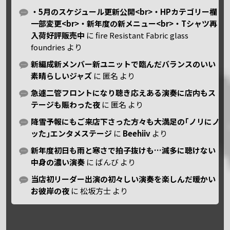
・5月のスケジュール更新公開<br>・HPカテゴリー欄
一部変更<br>・新年度の新メニュー<br>・Tシャツ再
入荷好評販売中
に
fire Resistant Fabric glass
foundries
より
新編成新メンバー新ユニットで臨んだバランスのいい
素晴らしいジャズ
に
匿名
より
急遽二管フロントになり聴き応えある演奏に店内もス
テージも賑わった夜
に
匿名
より
降雪予報にもご来店下さった方々も大満足の｢ノリにノ
ッた｣エンタメステージ
に
Beehiiv
より
新年度初日も雨と寒さで拍子抜けも…滅多に聴けない
中身の濃い演奏
に
ばんび
より
当店初リーダー出演の初々しい演奏を楽しんだ暖かい
お彼岸の夜
に
松坂方士
より