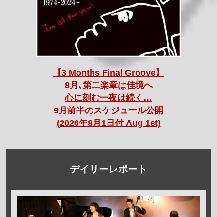
【3 Months Final Groove】
8月､第二楽章は佳境へ
心に刻む一夜は続く…
9月前半のスケジュール公開
(2026年8月1日付 Aug 1st)
デイリーレポート