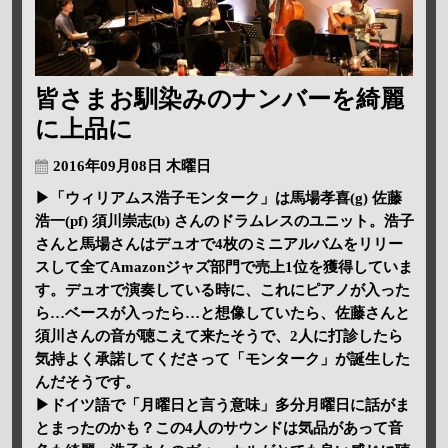
皆さまお馴染みのナンバーを綺麗
に上品に
2016年09月08日 木曜日
▶「ウィリアムス浩子モンターク」は馬場孝喜(g) 佐藤
浩一(pf) 須川崇志(b) さんのドラムレスのユニット。浩子
さんと馬場さんはデュオで4枚のミニアルバムをリリー
スして全てAmazonジャズ部門で売上1位を獲得していま
す。デュオで演奏している時に、これにピアノが入った
ら…ベースが入ったら…と想像していたら、佐藤さんと
須川さんの音が聴こえて来たそうで、2人に打診したら
気持よく承諾してくださって「モンターク」が誕生した
んだそうです。
▶ドイツ語で「月曜日と言う意味」多分月曜日に話がま
とまったのかも？この4人のサウンドは気品があって音