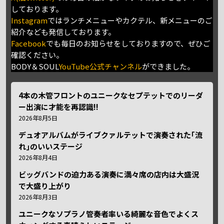
しております。
Instagram
ではランチメニューやカクテル、新メニューのご
紹介なども発信しております。
Facebook
でも毎日のお知らせをしておりますので、ぜひご
確認ください。
BODY＆SOUL
YouTube公式チャンネル
ができました。
4本の木管フロントのユニークなセプテットでのリーダ
ー出演に才能を再認識!!
2026年8月5日
デュオアルバムがライブクァルテットで演奏された｢流
れ｣のいいステージ
2026年8月4日
ビッグバンドの迫力ある演奏に満々席の店内は大盛況
で大盛り上がり
2026年8月3日
ユニークなソプラノ管奏者率いる綺麗な音色でよくス