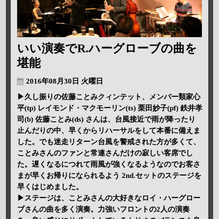
いい演奏でR.ハーグローブの曲を
堪能
2016年08月30日 火曜日
▶久し振りの佐藤ことみクィンテット、メンバー類家心
平(tp) レイモンド・マクモーリン(ts) 栗田妙子(pf) 鉄井孝
司(b) 佐藤ことみ(ds) さんは、台風接近で雨が降ったり
止んだりの中、早くからリハーサルをして本番に備えま
した。でも迷走リターン台風を警戒された方が多くて、
ことみさんのファンと常連さんだけの寂しい客席でし
た。遅くなるにつれて雨風が強くなるようなのでお客さ
まが早くお帰りになられるよう 2nd.セットのステージを
早くはじめました。
▶ステージは、ことみさんの大好きなロイ・ハーグロー
ブさんの曲を多く演奏。力強いフロントの2人の演奏