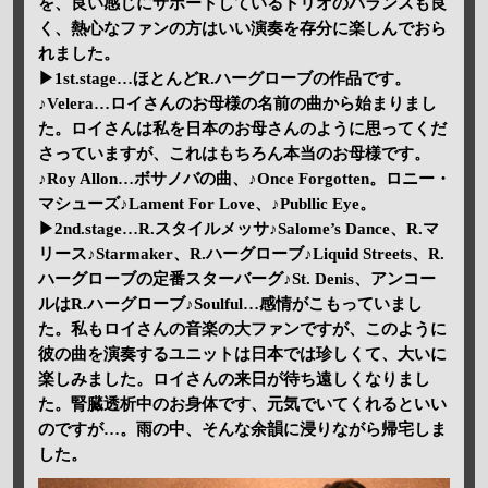
を、良い感じにサポートしているトリオのバランスも良
く、熱心なファンの方はいい演奏を存分に楽しんでおら
れました。
▶1st.stage…ほとんどR.ハーグローブの作品です。
♪Velera…ロイさんのお母様の名前の曲から始まりまし
た。ロイさんは私を日本のお母さんのように思ってくだ
さっていますが、これはもちろん本当のお母様です。
♪Roy Allon…ボサノバの曲、♪Once Forgotten。ロニー・
マシューズ♪Lament For Love、♪Publlic Eye。
▶2nd.stage…R.スタイルメッサ♪Salome’s Dance、R.マ
リース♪Starmaker、R.ハーグローブ♪Liquid Streets、R.
ハーグローブの定番スターバーグ♪St. Denis、アンコー
ルはR.ハーグローブ♪Soulful…感情がこもっていまし
た。私もロイさんの音楽の大ファンですが、このように
彼の曲を演奏するユニットは日本では珍しくて、大いに
楽しみました。ロイさんの来日が待ち遠しくなりまし
た。腎臓透析中のお身体です、元気でいてくれるといい
のですが…。雨の中、そんな余韻に浸りながら帰宅しま
した。