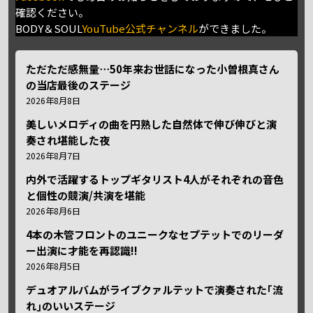
確認ください。
BODY＆SOUL
YouTube公式チャンネル
ができました。
ただただ感無量⋯50年来お世話になった小曽根真さん
の当店最後のステージ
2026年8月8日
美しいメロディの曲を円熟した自然体で伸び伸びと演
奏され堪能した夜
2026年8月7日
内外で活躍するトップギタリスト4人がそれぞれの音色
と個性の競演/共演を堪能
2026年8月6日
4本の木管フロントのユニークなセプテットでのリーダ
ー出演に才能を再認識!!
2026年8月5日
デュオアルバムがライブクァルテットで演奏された｢流
れ｣のいいステージ