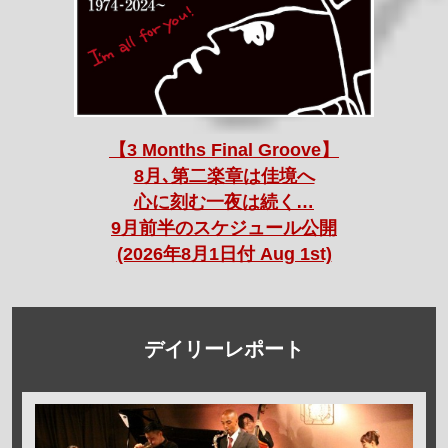
【3 Months Final Groove】
8月､第二楽章は佳境へ
心に刻む一夜は続く…
9月前半のスケジュール公開
(2026年8月1日付 Aug 1st)
デイリーレポート