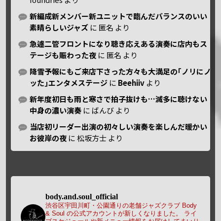
新編成新メンバー新ユニットで臨んだバランスのいい
素晴らしいジャズ
に
匿名
より
急遽二管フロントになり聴き応えある演奏に店内もス
テージも賑わった夜
に
匿名
より
降雪予報にもご来店下さった方々も大満足の｢ノリにノ
ッた｣エンタメステージ
に
Beehiiv
より
新年度初日も雨と寒さで拍子抜けも…滅多に聴けない
中身の濃い演奏
に
ばんび
より
当店初リーダー出演の初々しい演奏を楽しんだ暖かい
お彼岸の夜
に
松坂方士
より
body.and.soul_official
渋谷区宇田川町・公園通りの老舗ジャズクラブ Body
& Soul の公式アカウントが新しくなりました。
ライ