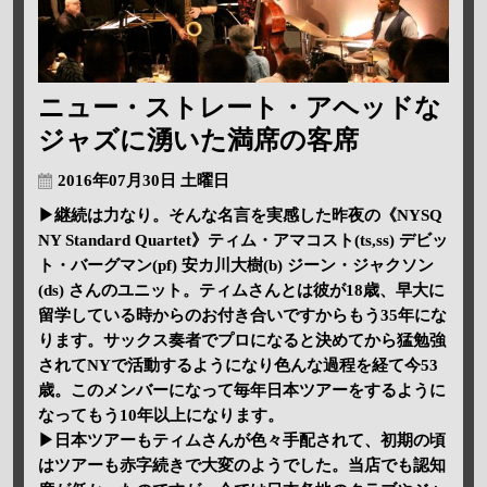
ニュー・ストレート・アヘッドな
ジャズに湧いた満席の客席
2016年07月30日 土曜日
▶継続は力なり。そんな名言を実感した昨夜の《NYSQ
NY Standard Quartet》ティム・アマコスト(ts,ss) デビッ
ト・バーグマン(pf) 安カ川大樹(b) ジーン・ジャクソン
(ds) さんのユニット。ティムさんとは彼が18歳、早大に
留学している時からのお付き合いですからもう35年にな
ります。サックス奏者でプロになると決めてから猛勉強
されてNYで活動するようになり色んな過程を経て今53
歳。このメンバーになって毎年日本ツアーをするように
なってもう10年以上になります。
▶日本ツアーもティムさんが色々手配されて、初期の頃
はツアーも赤字続きで大変のようでした。当店でも認知