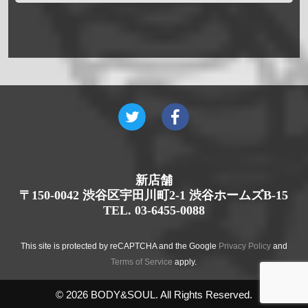
新店舗
〒150-0042 渋谷区宇田川町2-1 渋谷ホームズB-15
TEL. 03-6455-0088
This site is protected by reCAPTCHA and the Google
Privacy Policy
and
Terms of Service
apply.
© 2026 BODY&SOUL. All Rights Reserved.