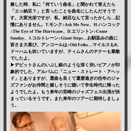
奏した時、私に「何ていう曲名」と聞かれて答えたら
「エッ納豆？」と言ったことを曲名にしたんだそうで
す。大変光栄ですが、私、納豆なんて言ったかしら…記
憶にありません。T.モンク♪Ask Me Now、H.ハンコック
♪The Eye of The Hurricane、D.エリントン♪Come
Sunday、J.コルトレーン♪Giant Steps…お馴染みの曲に
皆さま大喜び。アンコールは♪Old Folks…マイルスもK.
ドーハムも吹いていますが、ティムさんのテナーも素敵
でしたよ。
▶デビットさんのいぶし銀のような深く渋いピアノが印
象的でした。アルバムに「ニュー・ストレート・アヘッ
ド」とありますが、選曲も良くて還暦過ぎの往年のジャ
ズファンがお仲間と嬉しそうに聴いて学生時代に帰った
ようでしたよ。もう来年の宮崎のジャズフェス出演が決
まっているそうです。また来年のツアーに期待しましょ
う。