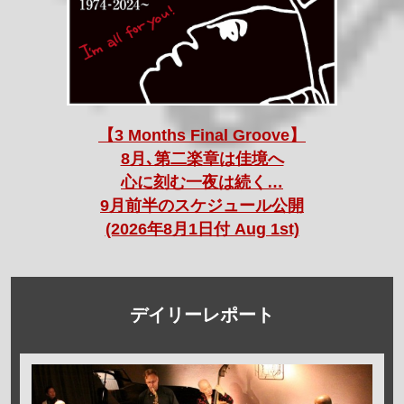
【3 Months Final Groove】
8月､第二楽章は佳境へ
心に刻む一夜は続く…
9月前半のスケジュール公開
(2026年8月1日付 Aug 1st)
デイリーレポート