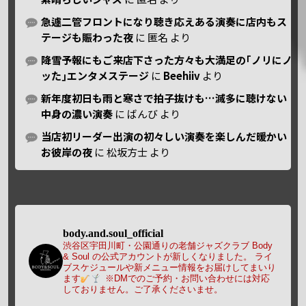
急遽二管フロントになり聴き応えある演奏に店内もス
テージも賑わった夜
に
匿名
より
降雪予報にもご来店下さった方々も大満足の｢ノリにノ
ッた｣エンタメステージ
に
Beehiiv
より
新年度初日も雨と寒さで拍子抜けも…滅多に聴けない
中身の濃い演奏
に
ばんび
より
当店初リーダー出演の初々しい演奏を楽しんだ暖かい
お彼岸の夜
に
松坂方士
より
body.and.soul_official
渋谷区宇田川町・公園通りの老舗ジャズクラブ Body
& Soul の公式アカウントが新しくなりました。
ライ
ブスケジュールや新メニュー情報をお届けしてまいり
ます
※DMでのご予約・お問い合わせには対応
しておりません。ご了承くださいませ。