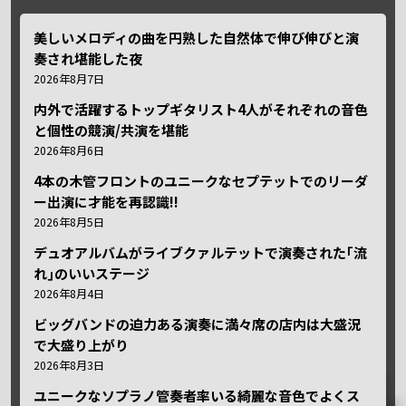
美しいメロディの曲を円熟した自然体で伸び伸びと演
奏され堪能した夜
2026年8月7日
内外で活躍するトップギタリスト4人がそれぞれの音色
と個性の競演/共演を堪能
2026年8月6日
4本の木管フロントのユニークなセプテットでのリーダ
ー出演に才能を再認識!!
2026年8月5日
デュオアルバムがライブクァルテットで演奏された｢流
れ｣のいいステージ
2026年8月4日
ビッグバンドの迫力ある演奏に満々席の店内は大盛況
で大盛り上がり
2026年8月3日
ユニークなソプラノ管奏者率いる綺麗な音色でよくス