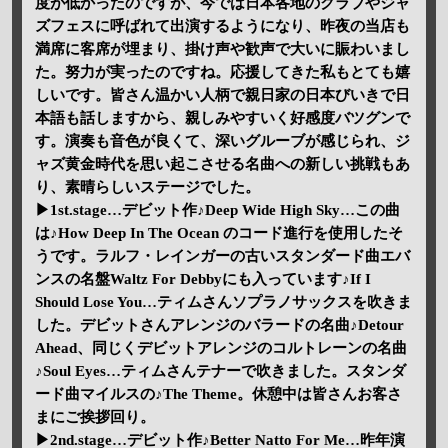
度が低かったのですが、今では日本各地のクラブやジャ
ズフェスに呼ばれて出演するようになり、昨夜の当店も
満席に客席が埋まり、掛け声や歓声で大いに賑わいまし
た。努力が実ったのですね。応援してきた私もとても嬉
しいです。皆さん温かい人柄で親日家の日本びいきで日
本語も話しますから、親しみやすいく好感度バツグンで
す。演奏も音色が良くて、深いグルーブが感じられ、ジ
ャズ黄金時代を思い起こさせる名曲への新しい挑戦もあ
り、素晴らしいステージでした。
▶1st.stage…デビット作♪Deep Wide High Sky…この曲
は♪How Deep In The Ocean のコード進行を使用したそ
うです。ラルフ・レインガーの古いスタンダード曲エバ
ンスの名盤Waltz For Debbyにも入っています♪If I
Should Lose You…ティムさんソプラノサックスを吹きま
した。デビットさんアレンジのバラードの名曲♪Detour
Ahead、同じくデビットアレンジのコルトレーンの名曲
♪Soul Eyes…ティムさんテナーで吹きました。スタンダ
ード曲マイルスの♪The Theme。休憩中は皆さんお客さ
まにご挨拶回り。
▶2nd.stage…デビット作♪Better Natto For Me…昨年演