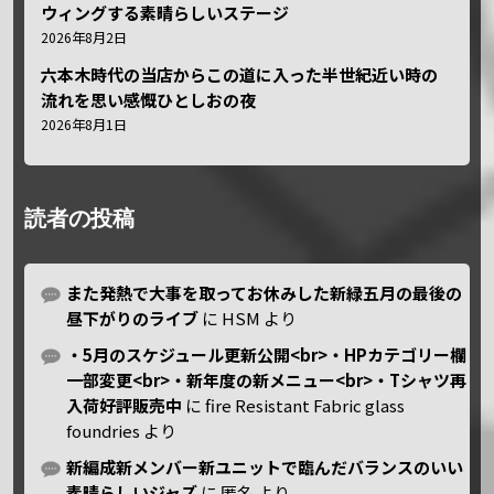
ウィングする素晴らしいステージ
2026年8月2日
六本木時代の当店からこの道に入った半世紀近い時の
流れを思い感慨ひとしおの夜
2026年8月1日
読者の投稿
また発熱で大事を取ってお休みした新緑五月の最後の
昼下がりのライブ
に
HSM
より
・5月のスケジュール更新公開<br>・HPカテゴリー欄
一部変更<br>・新年度の新メニュー<br>・Tシャツ再
入荷好評販売中
に
fire Resistant Fabric glass
foundries
より
新編成新メンバー新ユニットで臨んだバランスのいい
素晴らしいジャズ
に
匿名
より