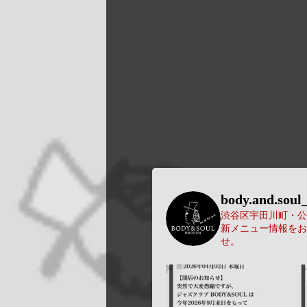
body.and.soul_
渋谷区宇田川町・公園
新メニュー情報をお
せ。