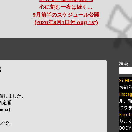
心に刻む一夜は続く…
9月前半のスケジュール公開
(2026年8月1日付 Aug 1st)
検索
信
X(旧tw
お知
Insta
信しました。
ル、
夏の定番
おり
amba）
Faceb
りま
ノで。
BODY