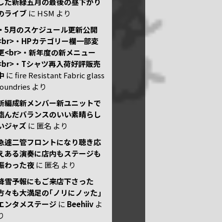
した新緑五月の最後の昼下がり
のライブ
に
HSM
より
・5月のスケジュール更新公開
<br>・HPカテゴリー欄一部変
更<br>・新年度の新メニュー
<br>・Tシャツ再入荷好評販売
中
に
fire Resistant Fabric glass
foundries
より
新編成新メンバー新ユニットで
臨んだバランスのいい素晴らし
いジャズ
に
匿名
より
急遽二管フロントになり聴き応
えある演奏に店内もステージも
賑わった夜
に
匿名
より
降雪予報にもご来店下さった
方々も大満足の｢ノリにノッた｣
エンタメステージ
に
Beehiiv
よ
り