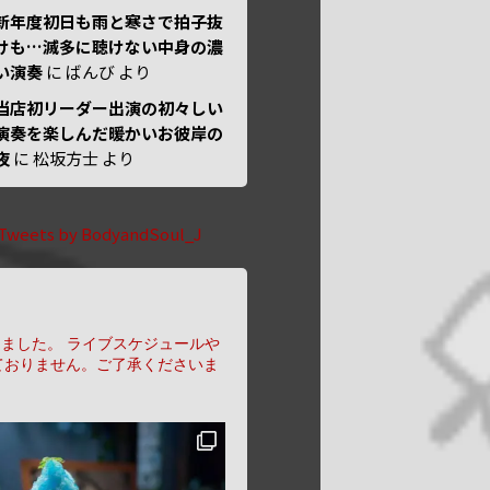
新年度初日も雨と寒さで拍子抜
けも…滅多に聴けない中身の濃
い演奏
に
ばんび
より
当店初リーダー出演の初々しい
演奏を楽しんだ暖かいお彼岸の
夜
に
松坂方士
より
Tweets by BodyandSoul_J
りました。
ライブスケジュールや
ておりません。ご了承くださいま