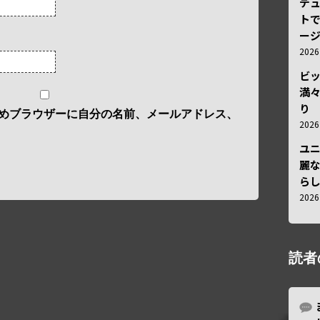
デ
トで
ー
202
ビ
満
り
めブラウザーに自分の名前、メールアドレス、
202
ユ
麗
ら
202
読者