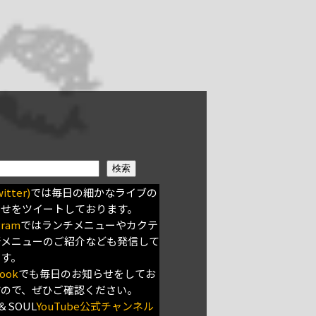
検索
itter)
では毎日の細かなライブの
らせをツイートしております。
gram
ではランチメニューやカクテ
新メニューのご紹介なども発信して
ます。
ook
でも毎日のお知らせをしてお
すので、ぜひご確認ください。
＆SOUL
YouTube公式チャンネル