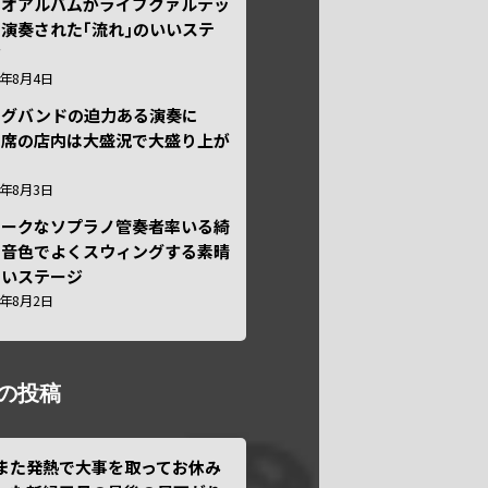
ュオアルバムがライブクァルテッ
演奏された｢流れ｣のいいステ
ジ
6年8月4日
ッグバンドの迫力ある演奏に
々席の店内は大盛況で大盛り上が
6年8月3日
ニークなソプラノ管奏者率いる綺
な音色でよくスウィングする素晴
しいステージ
6年8月2日
の投稿
また発熱で大事を取ってお休み