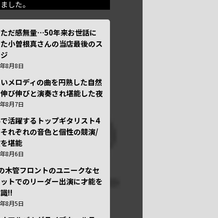
きました。
ただ感無量⋯50年来お世話に
った小曽根真さんの当店最後のス
ージ
6年8月8日
しいメロディの曲を円熟した自然
で伸び伸びと演奏され堪能した夜
6年8月7日
外で活躍するトップギタリスト4
それぞれの音色と個性の競演/
演を堪能
6年8月6日
本の木管フロントのユニークなセ
テットでのリーダー出演に才能を
識!!
6年8月5日