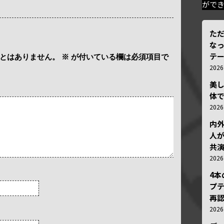
がで
ただ
な
テ
とはありません。
※
が付いている欄は必須項目で
202
美
体
202
内
人が
共
202
4
プ
再認
202