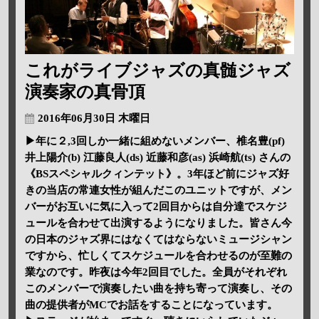
これがライブジャズの真髄ジャズ
演奏家の真骨頂
2016年06月30日 木曜日
▶年に２,3回しか一緒に組めないメンバー、椎名豊(pf)
井上陽介(b) 江藤良人(ds) 近藤和彦(as) 浜崎航(ts) さんの
《BSスペシャルクィンテット》。3年ほど前にジャズ好
きの当店の常連女性が組んだこのユニットですが、メン
バーがお互いに気に入って2回目からは自分達でスケジ
ュールを合わせて出演するようになりました。皆さん今
の日本のジャズ界にはなくてはならないミュージシャン
ですから、忙しくてスケジュールを合わせるのが至難の
業なのです。昨夜は今年2回目でした。全員がそれぞれ
このメンバーで演奏したい曲を持ち寄って演奏し、その
曲の提供者がMCでお話をすることになっています。