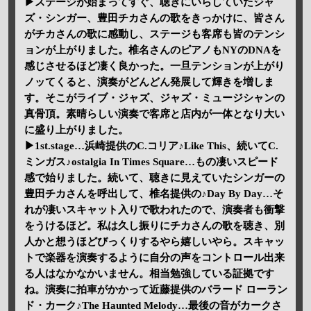
▶ステージが始まってすぐ、聴きにいらしていたジャ
ズ・シンガー、豊田チカさんの歌をきっかけに、皆さん
がチカさんの歌に感動し、ステージも客席も皆のテンシ
ョンが上がりました。椎名さんのピアノもNYのDNAを
感じさせるほど凄く良かった。一旦テンションが上がり
ノッてくると、演奏がどんどん発展して輝きを増しま
す。そこがライブ・ジャズ、ジャズ・ミュージシャンの
真骨頂。素晴らしい演奏で客席と店内が一体となり大い
に盛り上がりました。
▶1st.stage…浜崎提供のC.コリア♪Like This、続いてC.
ミンガス♪ostalgia In Times Square…もの凄いスピード
感で始りました。続いて、聴きに見えていたシンガーの
豊田チカさんを呼出して、椎名提供の♪Day By Day…そ
れが凄いスキャット入りで歌われたので、演奏者も衝撃
をうけるほど。私は久し振りにチカさんの歌を聴き、別
人かと想うほどびっくりするやら嬉しいやら。スキャッ
トで楽器を演奏するように自分の声をコントロール出来
る人はなかなかいません。相当勉強している証拠です
ね。演奏に拍車がかかって近藤提供のバラード ローラン
ド・カーク♪The Haunted Melody…最後の音がカークさ