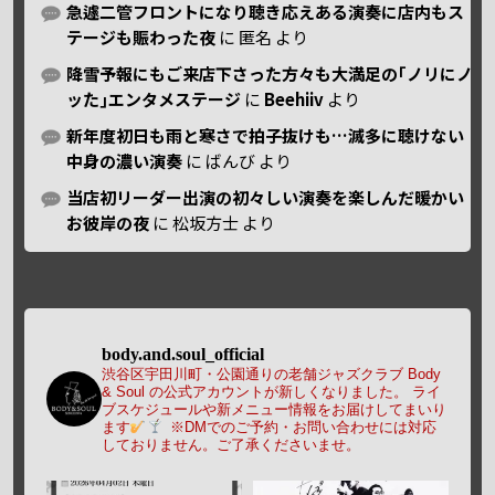
急遽二管フロントになり聴き応えある演奏に店内もス
テージも賑わった夜
に
匿名
より
降雪予報にもご来店下さった方々も大満足の｢ノリにノ
ッた｣エンタメステージ
に
Beehiiv
より
新年度初日も雨と寒さで拍子抜けも…滅多に聴けない
中身の濃い演奏
に
ばんび
より
当店初リーダー出演の初々しい演奏を楽しんだ暖かい
お彼岸の夜
に
松坂方士
より
body.and.soul_official
渋谷区宇田川町・公園通りの老舗ジャズクラブ Body
& Soul の公式アカウントが新しくなりました。
ライ
ブスケジュールや新メニュー情報をお届けしてまいり
ます
※DMでのご予約・お問い合わせには対応
しておりません。ご了承くださいませ。