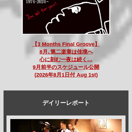
【3 Months Final Groove】
8月､第二楽章は佳境へ
心に刻む一夜は続く…
9月前半のスケジュール公開
(2026年8月1日付 Aug 1st)
デイリーレポート