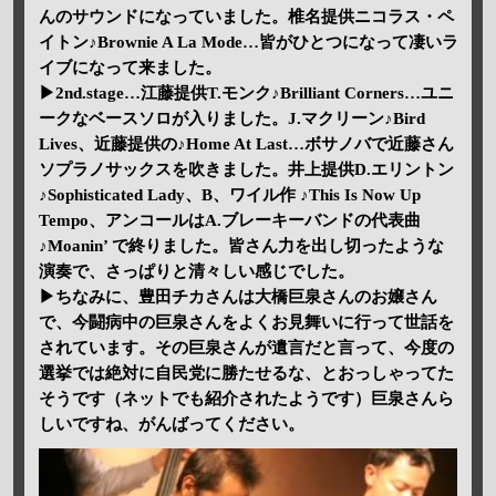
んのサウンドになっていました。椎名提供ニコラス・ペ
イトン♪Brownie A La Mode…皆がひとつになって凄いラ
イブになって来ました。
▶2nd.stage…江藤提供T.モンク♪Brilliant Corners…ユニ
ークなベースソロが入りました。J.マクリーン♪Bird
Lives、近藤提供の♪Home At Last…ボサノバで近藤さん
ソプラノサックスを吹きました。井上提供D.エリントン
♪Sophisticated Lady、B、ワイル作 ♪This Is Now Up
Tempo、アンコールはA.ブレーキーバンドの代表曲
♪Moanin’ で終りました。皆さん力を出し切ったような
演奏で、さっぱりと清々しい感じでした。
▶ちなみに、豊田チカさんは大橋巨泉さんのお嬢さん
で、今闘病中の巨泉さんをよくお見舞いに行って世話を
されています。その巨泉さんが遺言だと言って、今度の
選挙では絶対に自民党に勝たせるな、とおっしゃってた
そうです（ネットでも紹介されたようです）巨泉さんら
しいですね、がんばってください。