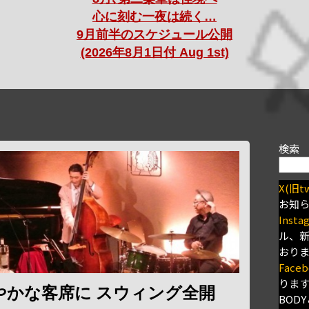
心に刻む一夜は続く…
9月前半のスケジュール公開
(2026年8月1日付 Aug 1st)
検索
X(旧tw
お知
Insta
ル、
おり
Faceb
りま
やかな客席に スウィング全開
BODY