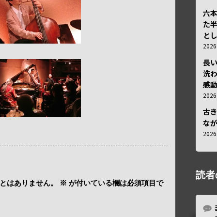
六
た
と
202
長
洗
感動
202
古
な
202
読者
とはありません。
※
が付いている欄は必須項目で