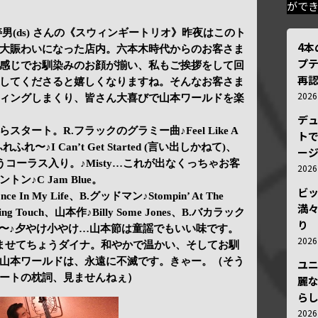
がで
大隅寿男(ds) さんの《スウィンギートリオ》昨夜はこのト
4
大賑わいになった店内。六本木時代からのお客さま
プ
感じでお馴染みのお顔が揃い、私もご挨拶をして回
再認
してくださると嬉しくなりますね。そんなお客さま
202
ィングしまくり、皆さん大喜びで山本ワールドを楽
デ
oshi からスタート。R.フラックのグラミー曲♪Feel Like A
トで
ふれ〜♪I Can’t Get Started (言い出しかねて)、
ー
 というコーラス入り。♪Misty…これが出なくっちゃお客
202
♪C Jam Blue。
ビ
ce In My Life、B.グッドマン♪Stompin’ At The
満
 Touch、山本作♪Billy Some Jones、B.バカラック
り
♪赤トンボ〜♪夕やけ小やけ…山本節は童謡でもいい味です。
202
ませてちょうダイナ。和やかで温かい、そしてお馴
山本ワールドは、永遠に不滅です。きゃー。（そう
ユ
ートの枕詞、見ませんねぇ）
麗
ら
202