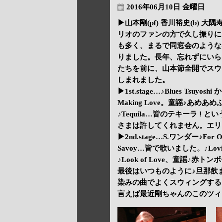
2016年06月10日 金曜日
▶山本剛(pf) 香川裕史(b) 
リオのファンの方で久し振りに
も多く、まるで同窓会のような
りました。長年、忘れずにいら
たちを前に、山本節全開でスウ
しまれました。
▶1st.stage…♪Blues Tsuy
Making Love。童謡♪あめあめふれ
♪Tequila…皆のテキーラ !
さまは許してくれません。エリントン
▶2nd.stage…S.ワンダー♪For On
Savoy…皆で歌いました。♪Loving
♪Look of Love、童謡
最後はいつものように♪旦那飲
染みの曲でよくスウィングする
言えば最近剛ちゃんのこのツィ