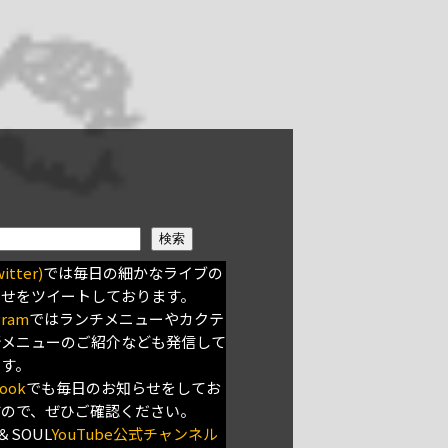
検索
itter)
では毎日の細かなライブの
らせをツイートしております。
gram
ではランチメニューやカクテ
新メニューのご紹介なども発信して
ます。
ook
でも毎日のお知らせをしてお
すので、ぜひご確認ください。
＆SOUL
YouTube公式チャンネル