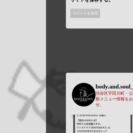
body.and.soul_
渋谷区宇田川町・公園
新メニュー情報をお
せ。