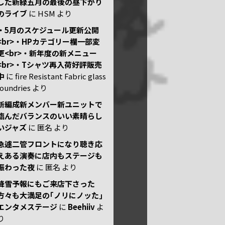
した新緑五月の最後の昼下がり
のライブ
に
HSM
より
・5月のスケジュール更新公開
<br>・HPカテゴリー欄一部変
更<br>・新年度の新メニュー
<br>・Tシャツ再入荷好評販売
中
に
fire Resistant Fabric glass
foundries
より
新編成新メンバー新ユニットで
臨んだバランスのいい素晴らし
いジャズ
に
匿名
より
急遽二管フロントになり聴き応
えある演奏に店内もステージも
賑わった夜
に
匿名
より
降雪予報にもご来店下さった
方々も大満足の｢ノリにノッた｣
エンタメステージ
に
Beehiiv
よ
り