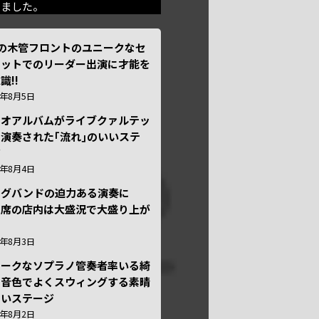
きました。
本の木管フロントのユニークなセ
テットでのリーダー出演に才能を
識!!
6年8月5日
ュオアルバムがライブクァルテッ
演奏された｢流れ｣のいいステ
ジ
6年8月4日
ッグバンドの迫力ある演奏に
々席の店内は大盛況で大盛り上が
6年8月3日
ニークなソプラノ管奏者率いる綺
な音色でよくスウィングする素晴
しいステージ
6年8月2日