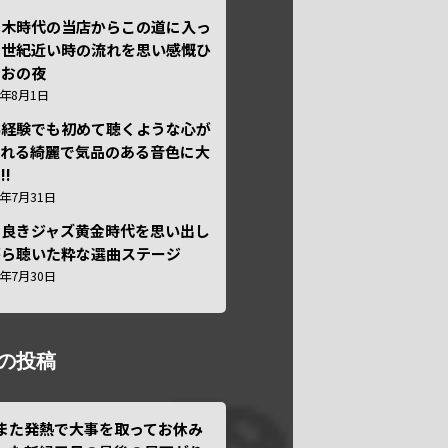
本木時代の当店からこの道に入っ
半世紀近い時の流れを思い感慨ひ
しおの夜
6年8月1日
い経験でも初めて聴くような心が
われる綺麗で気品のある音色に大
!!
6年7月31日
き良きジャズ黄金時代を思い出し
がら聴いた粋な選曲ステージ
6年7月30日
の投稿
また発熱で大事を取ってお休み