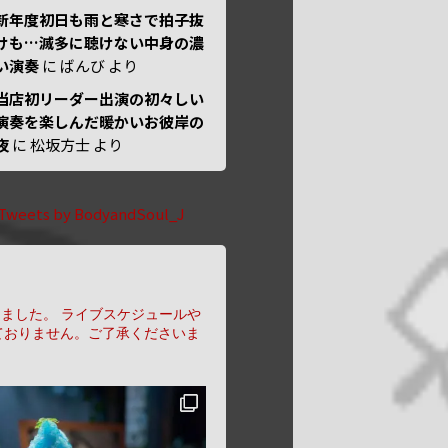
新年度初日も雨と寒さで拍子抜
けも…滅多に聴けない中身の濃
い演奏
に
ばんび
より
当店初リーダー出演の初々しい
演奏を楽しんだ暖かいお彼岸の
夜
に
松坂方士
より
Tweets by BodyandSoul_J
りました。
ライブスケジュールや
ておりません。ご了承くださいま