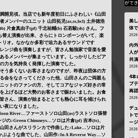
がで
満開見頃。当店でも新年度初日にふさわしい《山田
美
メンバーのユニット 山田拓児(as,ss,bcl) 土井徳浩
体
啓太(tb) 片倉真由子(pf) 千北祐輔(b) 石若駿(ds) さん。フ
202
ち替え演奏が出来、さらにトロンボーンがいて、楽
トリオ。なかなか多彩で迫力あるサウンドです
内
レンジ曲を演奏しますが、皆さん勉強家で音楽を愛
人が
あるメンバーが集まっています。しっかりしたピア
共
の力を気持良く発揮した演奏でした。
202
そう多くないお客さまなのですが、昨夜は団体の方
4
る会をなさってくださった他、山田さんのご両親も
プ
ニットのファンの方、そしてコアなジャズ好きの常
再認
を上げるほど大勢のお客さまで賑わいました。お食
202
皆さん、演奏が始まるととても熱心に耳を傾けられ
い夜になりました。
デ
♪Moon River…ファーストソロ山田(as)ラストソロ張替
トで
♪Green Chimneys…ソロは片倉(pf) 吉本(ts)、
ー
s)、山田さんがスリランカで作曲した♪Lake…ソロは片
202
ような曲でした、山田作♪In A Reverse Way…ソ