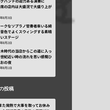
ッグバンドの迫力ある演奏に
々席の店内は大盛況で大盛り上が
6年8月3日
ニークなソプラノ管奏者率いる綺
な音色でよくスウィングする素晴
しいステージ
6年8月2日
本木時代の当店からこの道に入っ
半世紀近い時の流れを思い感慨ひ
しおの夜
6年8月1日
の投稿
また発熱で大事を取ってお休み