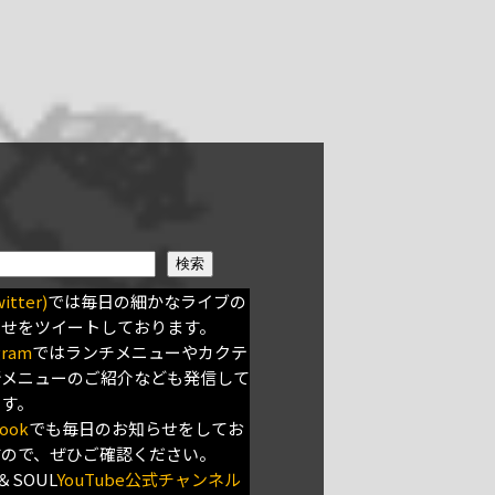
検索
itter)
では毎日の細かなライブの
らせをツイートしております。
gram
ではランチメニューやカクテ
新メニューのご紹介なども発信して
ます。
ook
でも毎日のお知らせをしてお
すので、ぜひご確認ください。
＆SOUL
YouTube公式チャンネル