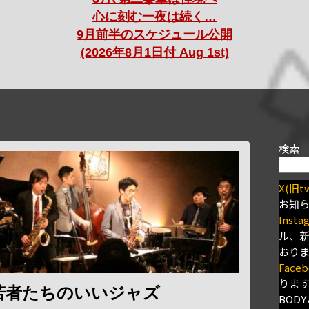
心に刻む一夜は続く…
9月前半のスケジュール公開
(2026年8月1日付 Aug 1st)
検索
X(旧tw
お知
Insta
ル、
おり
Faceb
りま
若者たちのいいジャズ
BODY