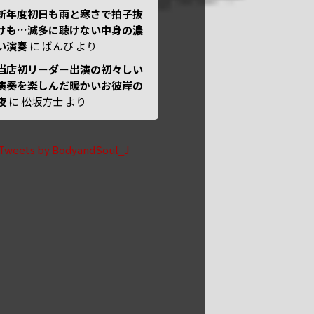
新年度初日も雨と寒さで拍子抜
けも…滅多に聴けない中身の濃
い演奏
に
ばんび
より
当店初リーダー出演の初々しい
演奏を楽しんだ暖かいお彼岸の
夜
に
松坂方士
より
Tweets by BodyandSoul_J