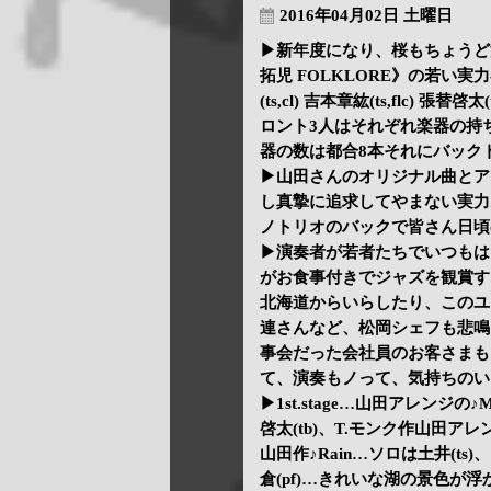
2016年04月02日 土曜日
▶新年度になり、桜もちょうど
拓児 FOLKLORE》の若い実力者
(ts,cl) 吉本章紘(ts,flc) 張替
ロント3人はそれぞれ楽器の持
器の数は都合8本それにバック
▶山田さんのオリジナル曲とア
し真摯に追求してやまない実力
ノトリオのバックで皆さん日頃
▶演奏者が若者たちでいつもは
がお食事付きでジャズを観賞す
北海道からいらしたり、このユ
連さんなど、松岡シェフも悲鳴
事会だった会社員のお客さまも
て、演奏もノって、気持ちのい
▶1st.stage…山田アレンジの
啓太(tb)、T.モンク作山田アレンジの
山田作♪Rain…ソロは土井(t
倉(pf)…きれいな湖の景色が浮かぶ