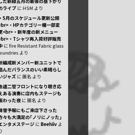
した新緑五月の最後の昼下がり
のライブ
に
HSM
より
・5月のスケジュール更新公開
<br>・HPカテゴリー欄一部変
更<br>・新年度の新メニュー
<br>・Tシャツ再入荷好評販売
中
に
fire Resistant Fabric glass
foundries
より
新編成新メンバー新ユニットで
臨んだバランスのいい素晴らし
いジャズ
に
匿名
より
急遽二管フロントになり聴き応
えある演奏に店内もステージも
賑わった夜
に
匿名
より
降雪予報にもご来店下さった
方々も大満足の｢ノリにノッた｣
エンタメステージ
に
Beehiiv
よ
り