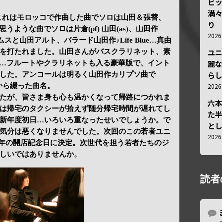
ビ
満
lms…これはモロッコで作曲した曲でソロは山田＆張替、
り
うような曲でソロは片倉(pf) 山田(as)、山田作
202
ラムスと山田アルト、バラード山田作♪Life Blue…真由
ユ
を打たれました。山田さんがバスクラリネット、素
麗
 Soul…フルートやクラリネットも入る豪華版で、イント
ら
した。アンコールは明るく山田作カリプソ曲で
202
対から綴った曲名。
たが、皆さま身も心も温かくなって帰路につかれま
六
は帰宅のタクシーが拾えず随分帰宅時間が遅れてし
た
新年度初日…いろいろ重なったせいでしょうか。で
と
気分は悪くなりませんでした。次回のこの若者ユニ
202
2周年の開店記念日に決定。次世代を担う若者たちのジ
しいではありませんか。
読者