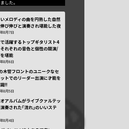
きました。
しいメロディの曲を円熟した自然
で伸び伸びと演奏され堪能した夜
6年8月7日
外で活躍するトップギタリスト4
それぞれの音色と個性の競演/
演を堪能
6年8月6日
本の木管フロントのユニークなセ
テットでのリーダー出演に才能を
識!!
6年8月5日
ュオアルバムがライブクァルテッ
演奏された｢流れ｣のいいステ
ジ
6年8月4日