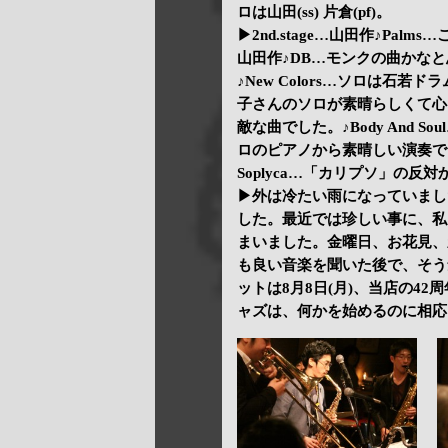
ロは山田(ss) 片倉(pf)。
▶2nd.stage…山田作♪Pa
山田作♪DB…モンクの曲かなと思
♪New Colors…ソロは石若ド
子さんのソロが素晴らしくて心
敵な曲でした。♪Body And
ロのピアノから素晴しい演奏で
Soplyca…「カリプソ」の反
▶外は冷たい雨になっていまし
した。最近では珍しい事に、私
まいました。金曜日、お花見、
も良い音楽を聞いた後で、そう
ットは8月8日(月)、当店の4
ャズは、何かを始めるのに相応