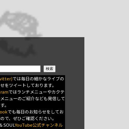
検索
itter)
では毎日の細かなライブの
らせをツイートしております。
gram
ではランチメニューやカクテ
新メニューのご紹介なども発信して
ます。
ook
でも毎日のお知らせをしてお
すので、ぜひご確認ください。
＆SOUL
YouTube公式チャンネル