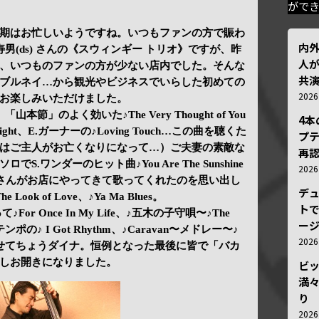
がで
期はお忙しいようですね。いつもファンの方で賑わ
内
大隅寿男(ds) さんの《スウィンギー トリオ》ですが、昨
人が
、いつものファンの方が少ない店内でした。そんな
共
ブルネイ…から観光やビジネスでいらした初めての
202
お楽しみいただけました。
es、「山本節」のよく効いた♪The Very Thought of You
4
 Night、E.ガーナーの♪Loving Touch…この曲を聴くた
プ
はご主人がお亡くなりになって…）ご夫妻の素敵な
再認
.ワンダーのヒット曲♪You Are The Sunshine
202
ービーさんがお店にやってきて歌ってくれたのを思い出し
デ
k of Love、♪Ya Ma Blues。
トで
って♪For Once In My Life、♪五木の子守唄〜♪The
ー
ップテンポの♪ I Got Rhythm、♪Caravan〜メドレー〜♪
202
せてちょうダイナ。恒例となった最後に皆で「バカ
しお開きになりました。
ビ
満
り
202