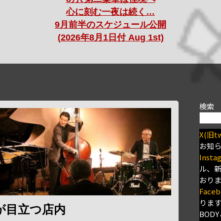
心に刻む一夜は続く…
9月前半のスケジュール公開
(2026年8月1日付 Aug 1st)
検索
X(旧tw
お知
Insta
ル、
おり
Faceb
りま
が目立つ店内
BODY