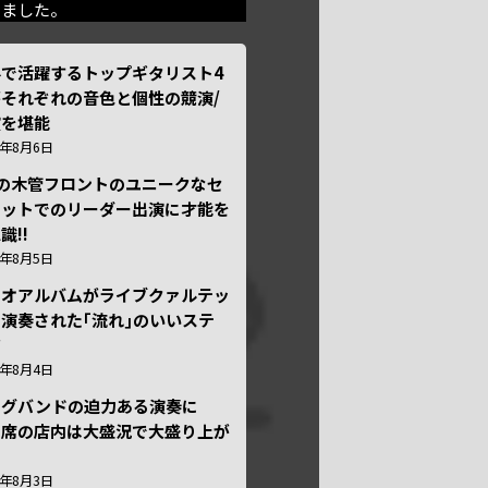
きました。
外で活躍するトップギタリスト4
それぞれの音色と個性の競演/
演を堪能
6年8月6日
本の木管フロントのユニークなセ
テットでのリーダー出演に才能を
識!!
6年8月5日
ュオアルバムがライブクァルテッ
演奏された｢流れ｣のいいステ
ジ
6年8月4日
ッグバンドの迫力ある演奏に
々席の店内は大盛況で大盛り上が
6年8月3日