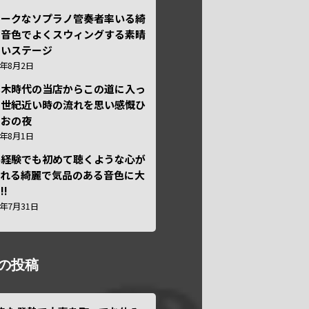
ニークなソプラノ管奏者率いる綺
な音色でよくスウィングする素晴
しいステージ
6年8月2日
本木時代の当店からこの道に入っ
半世紀近い時の流れを思い感慨ひ
しおの夜
6年8月1日
い経験でも初めて聴くような心が
われる綺麗で気品のある音色に大
!!
6年7月31日
の投稿