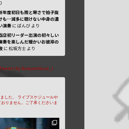
り
新年度初日も雨と寒さで拍子抜
けも…滅多に聴けない中身の濃
い演奏
に
ばんび
より
当店初リーダー出演の初々しい
演奏を楽しんだ暖かいお彼岸の
夜
に
松坂方士
より
Tweets by BodyandSoul_J
りました。
ライブスケジュールや
ておりません。ご了承くださいま