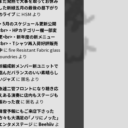
また発熱で大事を取ってお休み
した新緑五月の最後の昼下がり
のライブ
に
HSM
より
・5月のスケジュール更新公開
<br>・HPカテゴリー欄一部変
更<br>・新年度の新メニュー
<br>・Tシャツ再入荷好評販売
中
に
fire Resistant Fabric glass
foundries
より
新編成新メンバー新ユニットで
臨んだバランスのいい素晴らし
いジャズ
に
匿名
より
急遽二管フロントになり聴き応
えある演奏に店内もステージも
賑わった夜
に
匿名
より
降雪予報にもご来店下さった
方々も大満足の｢ノリにノッた｣
エンタメステージ
に
Beehiiv
よ