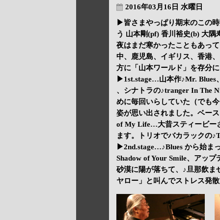
2016年03月16日 水曜日
▶皆さまやっぱり期末のこの時
う 山本剛(pf) 香川裕史(b) 
夜はまだ寒かったこともあって
中、鹿児島、イギリス、香港、
方に「山本ワールド」を存分に
▶1st.stage…山本作♪Mr. Blu
、シナトラの♪tranger In The
めに毎回いらしていた（でも今
姿が思い出されました。ベースソロでS
of My Life…大昔スティ
ます。トリオでバカラックの♪The Loo
▶2nd.stage…♪Blues から始ま
Shadow of Your Smile、ア
砂漠に陽が落ちて、♪旦那飲ま
ヤロー」と叫んでストレス発散