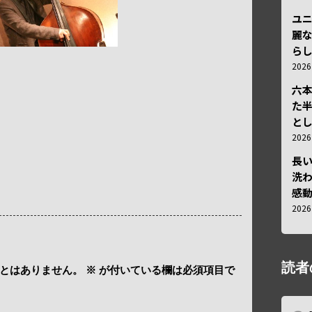
ユ
麗
ら
202
六
た
と
202
長
洗
感動
202
読者
とはありません。
※
が付いている欄は必須項目で