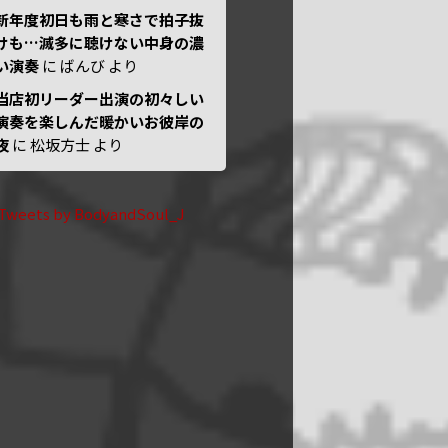
新年度初日も雨と寒さで拍子抜
けも…滅多に聴けない中身の濃
い演奏
に
ばんび
より
当店初リーダー出演の初々しい
演奏を楽しんだ暖かいお彼岸の
夜
に
松坂方士
より
Tweets by BodyandSoul_J