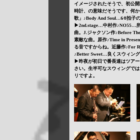
イメージされたそうで、初公開でした
時計、の意味だそうです、何か
歌」♪Body And Soul…
▶2nd.stage…中村作♪NO
曲。J.ジャクソン作♪Before Th
素敵な曲。原作♪Time in P
る音ですからね。近藤作♪For
♪Better Sweet…良くス
▶昨夜が初日で番長達はツアー
さい。生半可なスウィングでは
リですよ。