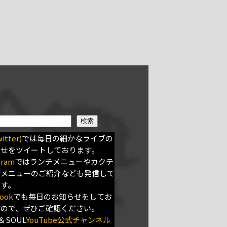
検索
itter)
では毎日の細かなライブの
らせをツイートしております。
gram
ではランチメニューやカクテ
新メニューのご紹介なども発信して
ます。
ook
でも毎日のお知らせをしてお
すので、ぜひご確認ください。
＆SOUL
YouTube公式チャンネル