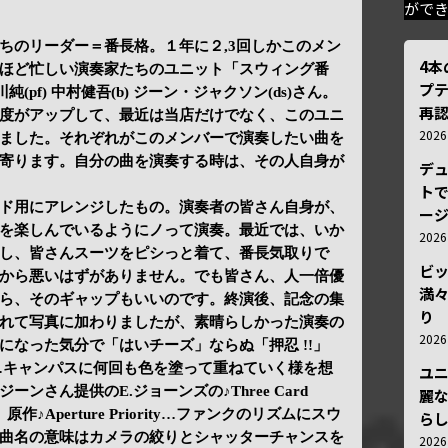
がで
ちのリーダー＝番長格。１年に２,3回しかこのメン
4
ほど忙しい演奏家たちのユニット「スウィング番
プ
宮川純(pf) 中村健吾(b) ジーン・ジャクソン(ds)さん。
再認
度がアップして、最近は当店だけでなく、このユニ
202
ました。それぞれがこのメンバーで演奏したい曲を
寄ります。自分の曲を演奏する時は、その人自身が
デ
トで
ド用にアレンジしたもの。演奏者の皆さん自身が、
ー
を楽しんでいるようにノって演奏。最近では、いか
202
し、皆さんスーツをピシっと着て、番長気取りで
ビ
から悪いはずがありません。でも皆さん、人一倍優
満
ら、そのギャップもいいのです。終演後、記念の集
り
れて写真に加わりましたが、素晴らしかった演奏の
202
になった気分で「はいチーズ」ならぬ「押忍 !!」
ollage…キャンパスに何回も色を塗って重ねていく様を想
ユ
ンさん提供のE.ジョーンズの♪Three Card
麗
作♪Aperture Priority…ファンクのリズムにスウ
ら
曲名の意味はカメラの絞りとシャッターチャンスを
202