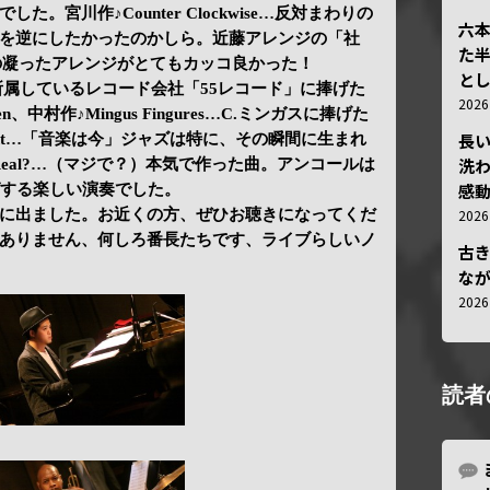
。宮川作♪Counter Clockwise…反対まわりの
六
を逆にしたかったのかしら。近藤アレンジの「社
た
6∕8拍子の凝ったアレンジがとてもカッコ良かった！
と
55…所属しているレコード会社「55レコード」に捧げた
202
en、中村作♪Mingus Fingures…C.ミンガスに捧げた
長
resent…「音楽は今」ジャズは特に、その瞬間に生まれ
洗
 Real?…（マジで？）本気で作った曲。アンコールは
感動
ウィングする楽しい演奏でした。
202
に出ました。お近くの方、ぜひお聴きになってくだ
ありません、何しろ番長たちです、ライブらしいノ
古
な
202
読者