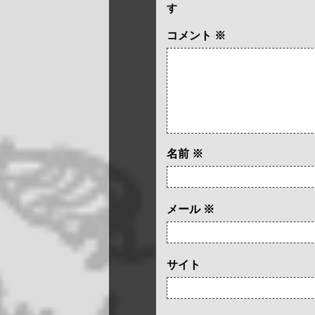
す
コメント
※
名前
※
メール
※
サイト