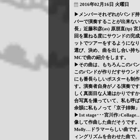
2016年02月16日 火曜日
▶メンバーそれぞれがバンド持
バーで演奏することが出来ない
長」近藤和彦(as) 原朋直(tp) 
回を重ねる度にサウンドの完成
ットでツアーをするようになり
選び、決め、曲を出し合い持ち
MCで曲の紹介をします。
▶その曲は、もちろんこのバン
このバンドが作りだすサウンド
にも番長らしいポスターも制作
す。演奏者自身がノる演奏です
しく真面目な人達はかりですか
合写真を撮っていて、私も呼ば
余韻に私もノって「京子姉御」
▶1st stage･･･宮川作♪C
像して作曲した曲だそうです。ジー
Molly…ドラマーらしい曲です。原
ィングリズムを合わせた曲で、