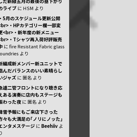
した新緑五月の最後の昼下がり
のライブ
に
HSM
より
・5月のスケジュール更新公開
<br>・HPカテゴリー欄一部変
更<br>・新年度の新メニュー
<br>・Tシャツ再入荷好評販売
中
に
fire Resistant Fabric glass
foundries
より
新編成新メンバー新ユニットで
臨んだバランスのいい素晴らし
いジャズ
に
匿名
より
急遽二管フロントになり聴き応
えある演奏に店内もステージも
賑わった夜
に
匿名
より
降雪予報にもご来店下さった
方々も大満足の｢ノリにノッた｣
エンタメステージ
に
Beehiiv
よ
り