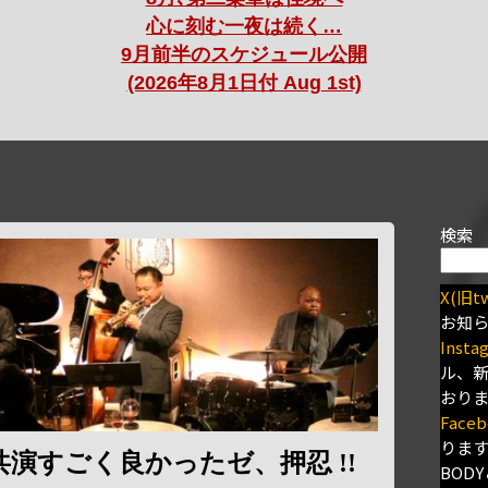
心に刻む一夜は続く…
9月前半のスケジュール公開
(2026年8月1日付 Aug 1st)
検索
X(旧tw
お知
Insta
ル、
おり
Faceb
りま
演すごく良かったゼ、押忍 !!
BODY