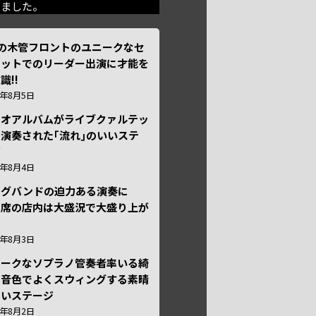
きました。
本の木管フロントのユニークなセ
テットでのリーダー出演に才能を
識!!
6年8月5日
ュオアルバムがライブクァルテッ
演奏された｢流れ｣のいいステ
ジ
6年8月4日
ッグバンドの迫力ある演奏に
々席の店内は大盛況で大盛り上が
6年8月3日
ニークなソプラノ管奏者率いる綺
な音色でよくスウィングする素晴
しいステージ
6年8月2日