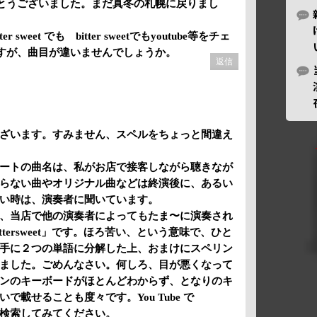
とうございました。まだ真冬の札幌に戻りまし
weet でも bitter sweetでもyoutube等をチェ
すが、曲目が違いませんでしょうか。
返信
ざいます。すみません、スペルをちょっと間違え
ートの曲名は、私がお店で接客しながら聴きなが
らない曲やオリジナル曲などは終演後に、あるい
い時は、演奏者に聞いています。
、当店で他の演奏者によってもたま〜に演奏され
ttersweet」です。ほろ苦い、という意味で、ひと
手に２つの単語に分解した上、おまけにスペリン
ました。ごめんなさい。何しろ、目が悪くなって
ンのキーボードがほとんどわからず、となりのキ
で載せることも度々です。You Tube で
jazz」を検索してみてください。