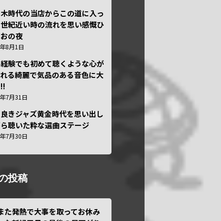
本木時代の当店からこの道に入っ
半世紀近い時の流れを思い感慨ひ
しおの夜
6年8月1日
い経験でも初めて聴くような心が
われる綺麗で気品のある音色に大
!!
6年7月31日
き良きジャズ黄金時代を思い出し
がら聴いた粋な選曲ステージ
6年7月30日
の投稿
また発熱で大事を取ってお休み