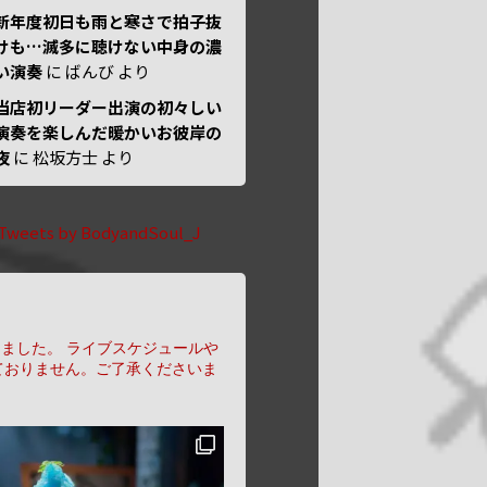
新年度初日も雨と寒さで拍子抜
けも…滅多に聴けない中身の濃
い演奏
に
ばんび
より
当店初リーダー出演の初々しい
演奏を楽しんだ暖かいお彼岸の
夜
に
松坂方士
より
Tweets by BodyandSoul_J
りました。
ライブスケジュールや
ておりません。ご了承くださいま