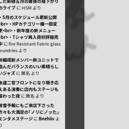
した新緑五月の最後の昼下がり
のライブ
に
HSM
より
・5月のスケジュール更新公開
<br>・HPカテゴリー欄一部変
更<br>・新年度の新メニュー
<br>・Tシャツ再入荷好評販売
中
に
fire Resistant Fabric glass
foundries
より
新編成新メンバー新ユニットで
臨んだバランスのいい素晴らし
いジャズ
に
匿名
より
急遽二管フロントになり聴き応
えある演奏に店内もステージも
賑わった夜
に
匿名
より
降雪予報にもご来店下さった
方々も大満足の｢ノリにノッた｣
エンタメステージ
に
Beehiiv
よ
り