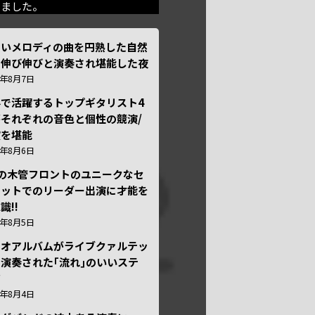
きました。
しいメロディの曲を円熟した自然
で伸び伸びと演奏され堪能した夜
6年8月7日
外で活躍するトップギタリスト4
それぞれの音色と個性の競演/
演を堪能
6年8月6日
本の木管フロントのユニークなセ
テットでのリーダー出演に才能を
識!!
6年8月5日
ュオアルバムがライブクァルテッ
演奏された｢流れ｣のいいステ
ジ
6年8月4日