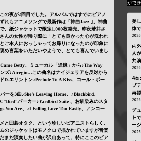
がで
この夜が2回目でした。アルバムではすでにピアノ
美
れもアニメソングで最新作は「神曲Jazz ｣。神曲
体
、紙ジャケットで限定1,000枚発売。昨夜若井さ
202
さんの女性が帰り際に「とても良かった心が洗われ
とご本人におっしゃってお帰りになったのが印象に
内
褒め言葉をいただいやようで、とても喜んでいまし
人が
共
ng Came Betty、ミューカル「追憶」から♪The Way
202
S.ロリンズ♪Airegin…この曲名はナイジェリアを反対から
4
リントン♪Prelude To A Kiss、コール・ポー
プ
再認
3曲♪She’s Leaving Home、♪Blackbird、
202
ere。C”Bird”パーカー♪Yardbird Suite 、お馴染みのスタ
 You Are、♪I Falling Love Too Easily、アンコー
デ
。
トで
メと囲碁オタク、という珍しいピアニストらしく、
ー
ムのジャケットはモノクロで描かれていますが音楽
202
だまだ演奏したい曲が沢山あって、特にここのピア