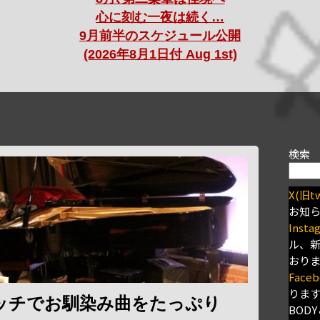
心に刻む一夜は続く…
9月前半のスケジュール公開
(2026年8月1日付 Aug 1st)
検索
X(旧tw
お知
Insta
ル、
おり
Faceb
りま
ッチでお馴染み曲をたっぷり
BODY