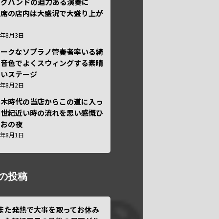
ッグバンドの迫力ある演奏に
々席の店内は大盛況で大盛り上が
6年8月3日
ニークなソプラノ管奏者率いる綺
な音色でよくスウィングする素晴
しいステージ
6年8月2日
本木時代の当店からこの道に入っ
半世紀近い時の流れを思い感慨ひ
しおの夜
6年8月1日
の投稿
また発熱で大事を取ってお休み