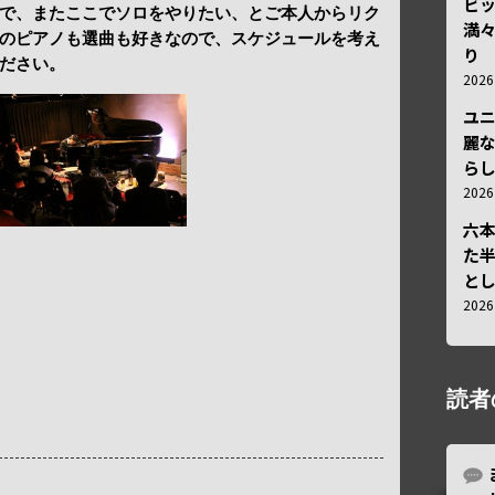
ビ
で、またここでソロをやりたい、とご本人からリク
満
のピアノも選曲も好きなので、スケジュールを考え
り
ださい。
202
ユ
麗
ら
202
六
た
と
202
読者