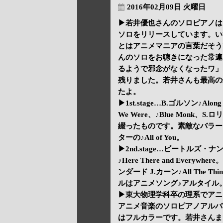
2016年02月09日 火曜日
▶若井優也さんのソロピアノは
ソロをリリースしています。いず
とはアニメマニアの言葉だそうで
んのソロをお聴きになった常連
るようで邪念がなくなったワ」
残りました。若井さんも最高の
たよ。
▶1st.stage…B.ゴルソン♪Alo
We Were、♪Blue Monk、
綴ったものです。素敵なバラードD.エ
ターの♪All of You。
▶2nd.stage…ビートルズ・ナンバーを
♪Here There and Everywh
ンダード J.カーン♪All The Things
ルはアニメソング♪アルタイル
▶東大物理学科卒の理系でアニ
アニメ音楽のソロピアノアルバ
はフルカラーです。若井さんま