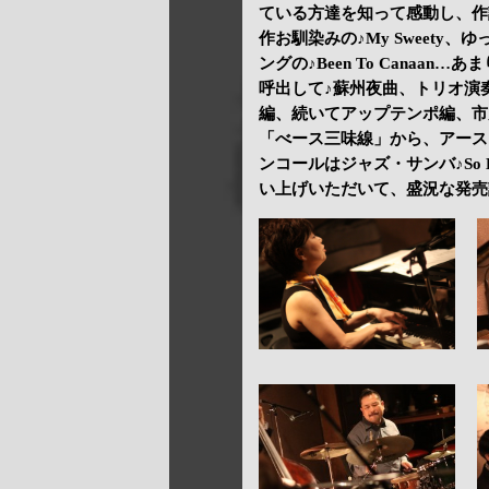
ている方達を知って感動し、作
作お馴染みの♪My Sweety、ゆっ
ングの♪Been To Cana
呼出して♪蘇州夜曲、トリオ演奏で
編、続いてアップテンポ編、市
「べース三味線」から、アース・
ンコールはジャズ・サンバ♪So D
い上げいただいて、盛況な発売