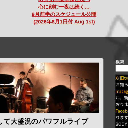
心に刻む一夜は続く…
9月前半のスケジュール公開
(2026年8月1日付 Aug 1st)
検索
X(旧tw
お知
Insta
ル、
おり
Faceb
りま
して大盛況のパワフルライブ
BODY