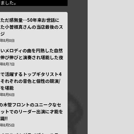
きました。
ただ感無量⋯50年来お世話に
った小曽根真さんの当店最後のス
ージ
6年8月8日
しいメロディの曲を円熟した自然
で伸び伸びと演奏され堪能した夜
6年8月7日
外で活躍するトップギタリスト4
それぞれの音色と個性の競演/
演を堪能
6年8月6日
本の木管フロントのユニークなセ
テットでのリーダー出演に才能を
識!!
6年8月5日