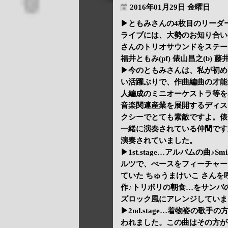
2016年01月29日 金曜日
▶ともみさんの4枚目のリーダーア
ライブには、大勢のお知り合い
さんのトリオサウンドをステー
福井ともみ(pf) 俵山昌之(b) 藤
▶今のともみさんは、私が初め
い活躍ぶりで、作曲編曲の才能
人編成のミニオーケストラ等を
音楽関連産業を展開するディス
クシーでとても素敵ですよ。俵
一緒に演奏されている仲間です
演奏されていました。
▶1st.stage…アルバムの曲♪Smil
ルツで、べースをフィーチャーして♪Sof
ていた ちゅうまけいこ さんを呼び出
作♪トリポリの朝食…をサンバのリ
ズロック風にアレンジしていま
▶2nd.stage…着物姿の
われました。この曲はその方が