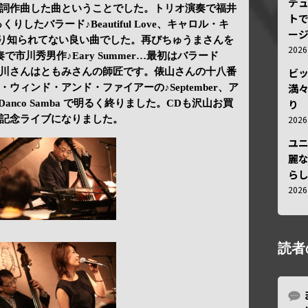
デ
詞作曲した曲ということでした。トリオ演奏で福井
トで
くりしたバラード♪Beautiful Love、キャロル・キ
ー
an…あまり知られてない良い曲でした。再びちゅうまさんを
202
市川秀男作♪Eary Summer…最初はバラード
ビ
川さんはともみさんの師匠です。俵山さんの十八番
満
ウィンド・アンド・ファイアーの♪September、ア
り
anco Samba で明るく終りました。CDも沢山お買
202
記念ライブになりました。
ユ
麗
ら
202
読者