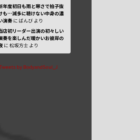
新年度初日も雨と寒さで拍子抜
けも…滅多に聴けない中身の濃
い演奏
に
ばんび
より
当店初リーダー出演の初々しい
演奏を楽しんだ暖かいお彼岸の
夜
に
松坂方士
より
Tweets by BodyandSoul_J