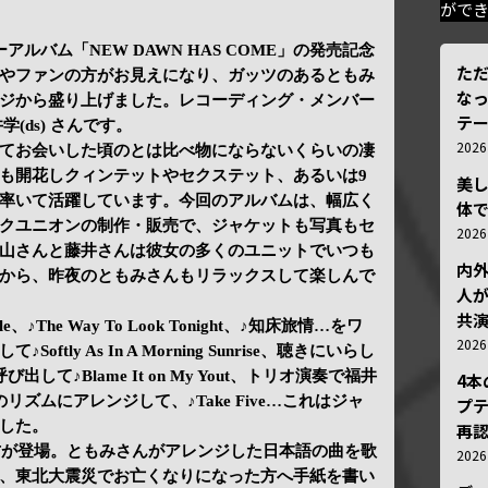
がで
ルバム「NEW DAWN HAS COME」の発売記念
ただ
やファンの方がお見えになり、ガッツのあるともみ
な
ジから盛り上げました。レコーディング・メンバー
テ
井学(ds) さんです。
202
てお会いした頃のとは比べ物にならないくらいの凄
も開花しクィンテットやセクステット、あるいは9
美
率いて活躍しています。今回のアルバムは、幅広く
体
クユニオンの制作・販売で、ジャケットも写真もセ
202
山さんと藤井さんは彼女の多くのユニットでいつも
内
から、昨夜のともみさんもリラックスして楽しんで
人が
共
e、♪The Way To Look Tonight、♪知床旅情…をワ
202
tly As In A Morning Sunrise、聴きにいらし
して♪Blame It on My Yout、トリオ演奏で福井
4
ズムにアレンジして、♪Take Five…これはジャ
プ
した。
再認
歌手の方が登場。ともみさんがアレンジした日本語の曲を歌
202
、東北大震災でお亡くなりになった方へ手紙を書い