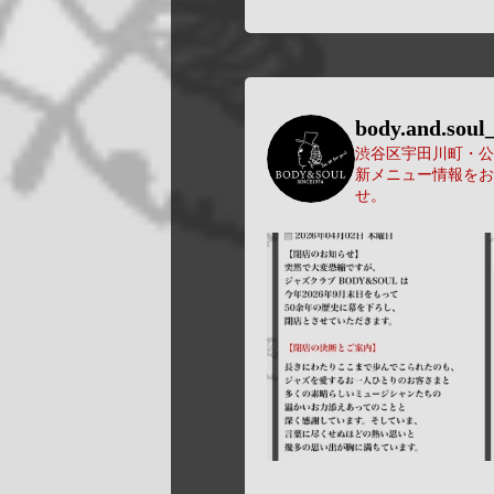
body.and.soul_
渋谷区宇田川町・公園
新メニュー情報をお
せ。