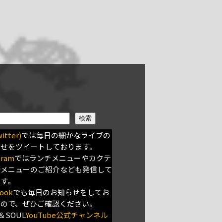
検索
itter)
では毎日の細かなライブの
らせをツイートしております。
gram
ではランチメニューやカクテ
新メニューのご紹介なども発信して
ます。
ook
でも毎日のお知らせをしてお
すので、ぜひご確認ください。
＆SOUL
YouTube公式チャンネル