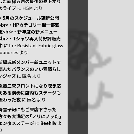
した新緑五月の最後の昼下がり
のライブ
に
HSM
より
・5月のスケジュール更新公開
<br>・HPカテゴリー欄一部変
更<br>・新年度の新メニュー
<br>・Tシャツ再入荷好評販売
中
に
fire Resistant Fabric glass
foundries
より
新編成新メンバー新ユニットで
臨んだバランスのいい素晴らし
いジャズ
に
匿名
より
急遽二管フロントになり聴き応
えある演奏に店内もステージも
賑わった夜
に
匿名
より
降雪予報にもご来店下さった
方々も大満足の｢ノリにノッた｣
エンタメステージ
に
Beehiiv
よ
り