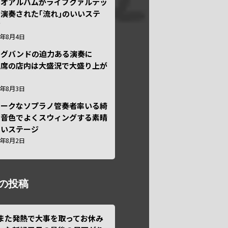
ュオアルバムがライブクァルテッ
演奏された｢流れ｣のいいステ
ジ
6年8月4日
ッグバンドの迫力ある演奏に
々席の店内は大盛況で大盛り上が
6年8月3日
ニークなソプラノ管奏者率いる綺
な音色でよくスウィングする素晴
しいステージ
6年8月2日
の投稿
また発熱で大事を取ってお休み