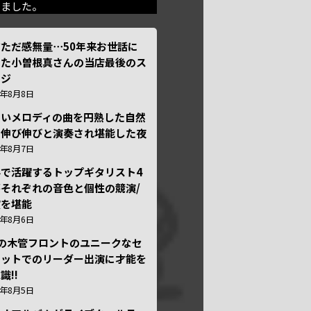
きました。
ただ感無量⋯50年来お世話に
った小曽根真さんの当店最後のス
ージ
6年8月8日
しいメロディの曲を円熟した自然
で伸び伸びと演奏され堪能した夜
6年8月7日
外で活躍するトップギタリスト4
それぞれの音色と個性の競演/
演を堪能
6年8月6日
本の木管フロントのユニークなセ
テットでのリーダー出演に才能を
識!!
6年8月5日