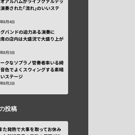
ュオアルバムがライブクァルテッ
演奏された｢流れ｣のいいステ
ジ
6年8月4日
ッグバンドの迫力ある演奏に
々席の店内は大盛況で大盛り上が
6年8月3日
ニークなソプラノ管奏者率いる綺
な音色でよくスウィングする素晴
しいステージ
6年8月2日
の投稿
また発熱で大事を取ってお休み