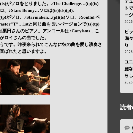
デ
p)(ts)がソロをとりました。♪The Challenge…(tp)(ts)
トで
ロ、♪Stars Bouny…ソロは(ts)(ds)(pf)、
ー
f)(tp)がソロ、♪Starmaken…(pf)(ts)ソロ、♪Soulful ベ
202
astor”T”…1stと同じ曲を長いバージョンで(ts)(tp)
ビ
s…ソロは栗田さんのピアノ。アンコールは♪Caryisms…こ
満
がロイさんの曲でした。
り
うです。昨夜来られてこんなに彼の曲を愛し演奏さ
202
喜ばれたと思いますよ。
ユ
麗
ら
202
読者