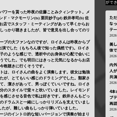
がで
パワーを貰った昨夜の佐藤ことみクィンテット。メ
ただ
ド・マクモーリン(ts) 栗田妙子(pf) 鉄井孝司(b) 佐
な
日はお店でスタッフ・ミーティングがあって早くからお
テ
しっかり聴きましたが、皆で意見を出し合ってのリ
202
ーブの大ファンなのですが、ロイさんは昨夜からブ
美
出演でした（もちろん後で知った偶然です)。ロイさ
体
子のような感じで、透析中のお身体が心配で会いに
202
うでした。でも明日にはきっと元気になるからお店
内
今晩聴きに行くそうです。
人が
トは、ロイさんの曲をよく演奏します。彼女は勉強
共
たが、とてもいい感じのドラミングでした。類家さ
202
て、潔さがあって、男っぽくていいですね。ロイさ
分のスタイルで堂々と吹いていました。レイモンド
4
を感じさせる音色で私は好きです。鉄井さんもどっ
プ
のドラムスと一緒にしっかりリズムを支えていまし
再認
したが、難しい曲もしっかり弾いていました。
202
r”T”…ステージのイントロ的な短いバージョンで演奏が始まり