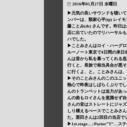
2016年01月27日 水曜日
▶元気の良いサウンドを聴いて
ンバーは、類家心平(tp) レイモン
藤ことみ(ds) さんです。昨
店に出ていたのでリハーサルも
ハでした。
▶ことみさんはロイ・ハーグロ
ルーノート東京で4日間の来日
んは昔から私を慕ってくれる息
行くと、長旅で相当具合が悪そ
に行くよ、と。ことみさんは、
▶そのことみさんのこのユニッ
熱心で昨夜はしばらくぶりでし
んのトランペットは迫力があっ
んの曲もロイさんを意識せず自
さんの音はストレートにジャズ
しり構えるべースでことみさん
た。栗田さんは2回目の当店で
▶1st.stage…♪Pasto