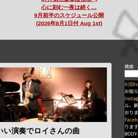
心に刻む一夜は続く…
9月前半のスケジュール公開
(2026年8月1日付 Aug 1st)
検索
X(旧tw
お知
Insta
ル、
おり
Faceb
りま
いい演奏でロイさんの曲
BODY