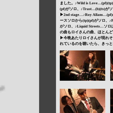
ました。♪Wild is Love…(pf)(t
(pf)がソロ、♪Trast…(b)(ts)がソ
▶2nd stage…♪Roy Allans…(p
ースソロから(tp)(pf)がソロ、♪P
がソロ、♪Liquid Street
の曲もロイさんの曲、ほとんど
▶今晩あたりロイさんが現れそ
れているのを聴いたら、きっと