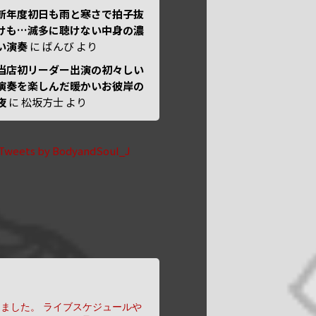
新年度初日も雨と寒さで拍子抜
けも…滅多に聴けない中身の濃
い演奏
に
ばんび
より
当店初リーダー出演の初々しい
演奏を楽しんだ暖かいお彼岸の
夜
に
松坂方士
より
Tweets by BodyandSoul_J
りました。
ライブスケジュールや