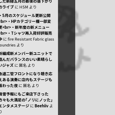
した新緑五月の最後の昼下がり
のライブ
に
HSM
より
・5月のスケジュール更新公開
<br>・HPカテゴリー欄一部変
更<br>・新年度の新メニュー
<br>・Tシャツ再入荷好評販売
中
に
fire Resistant Fabric glass
foundries
より
新編成新メンバー新ユニットで
臨んだバランスのいい素晴らし
いジャズ
に
匿名
より
急遽二管フロントになり聴き応
えある演奏に店内もステージも
賑わった夜
に
匿名
より
降雪予報にもご来店下さった
方々も大満足の｢ノリにノッた｣
エンタメステージ
に
Beehiiv
よ
り