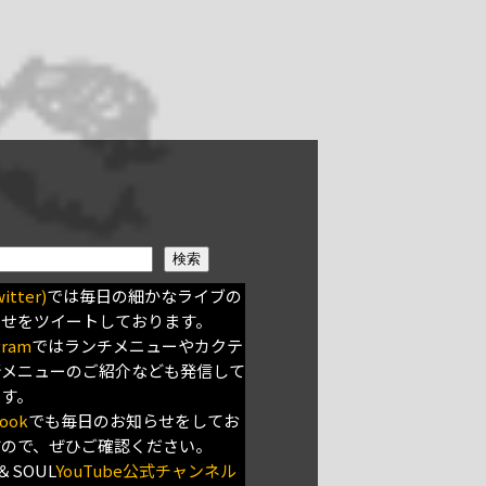
検索
itter)
では毎日の細かなライブの
らせをツイートしております。
gram
ではランチメニューやカクテ
新メニューのご紹介なども発信して
ます。
ook
でも毎日のお知らせをしてお
すので、ぜひご確認ください。
＆SOUL
YouTube公式チャンネル