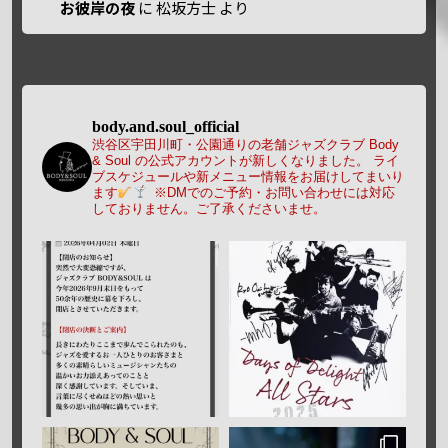
お彼岸の夜
に
松坂方士
より
body.and.soul_official
渋谷区宇田川町・公園通りの老舗ジャズクラブ Body
& Soul の公式アカウントが新しくなりました。
ライ
ブスケジュールや新メニュー情報をお届けしてまいり
ます
※DMでのご予約・お問い合わせには対応
しておりません。ご了承くださいませ。