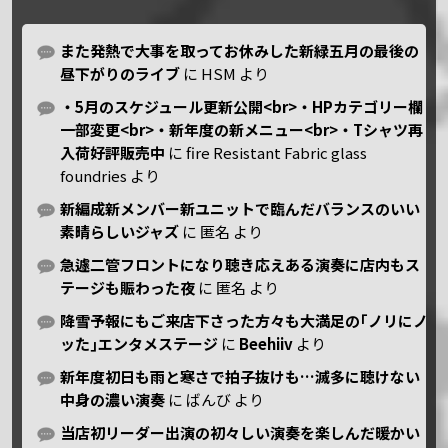
また発熱で大事を取ってお休みした新緑五月の最後の
昼下がりのライブ
に
HSM
より
・5月のスケジュール更新公開<br>・HPカテゴリー欄
一部変更<br>・新年度の新メニュー<br>・Tシャツ再
入荷好評販売中
に
fire Resistant Fabric glass
foundries
より
新編成新メンバー新ユニットで臨んだバランスのいい
素晴らしいジャズ
に
匿名
より
急遽二管フロントになり聴き応えある演奏に店内もス
テージも賑わった夜
に
匿名
より
降雪予報にもご来店下さった方々も大満足の｢ノリにノ
ッた｣エンタメステージ
に
Beehiiv
より
新年度初日も雨と寒さで拍子抜けも…滅多に聴けない
中身の濃い演奏
に
ばんび
より
当店初リーダー出演の初々しい演奏を楽しんだ暖かい