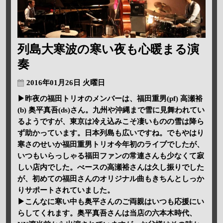
列島大寒波の寒い夜も心暖まる演
奏
2016年01月26日 火曜日
▶昨夜の福田トリオのメンバーは、福田重男(pf) 高瀬裕
(b) 奥平真吾(ds)さん。九州や沖縄まで雪に見舞われてい
るようですが、東京は冷え込みこそ凄いものの雪は降ら
ず助かっています。日本列島も広いですね。でもやはり
寒さのせいか福田重男トリオ今年初のライブでしたが、
いつもいらっしゃる福田ファンの常連さんも少なくて寂
しい店内でした。べースの高瀬裕さんは久し振りでした
が、初めての福田さんのオリジナル曲もきちんとしっか
りサポートされていました。
▶こんなに寒い中も奥平さんのご両親はいつも応援にい
らしてくれます。奥平真吾さんは当店の六本木時代、