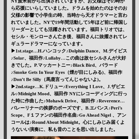
NY渡米前から出演されていますが、お父様はその時か
ら応援にいらしていました。ドラムを始めたのはそのお
父様の影響で小学生の時、当時から天才ドラマーと言わ
れていました。NYで19年間活動して5年ほど前に帰国し
リーダーとしても活躍されています。福田トリオでは、
セシル・モンローさん亡き後、福田さんに抜擢されてレ
ギュラードラマーになっています。
▶1st.stage…H.ハンコック♪Dolphin Dance、M.デイビス
♪Solar、福田作♪Lullaby…この曲は故セシルさんが大好
きでした。P.マッカートニー♪Black Bird、バラード
♪Smoke Gets In Your Eyes（煙が目にしみる)、福田作
♪Don’t Be Silly（馬鹿言ってんじゃないよ)。
▶2nd.stage…K.ドリュー♪Everything I Love、J.ザビエ
ル♪Midnight Mood、福田作 NYにレコーディングに行っ
た時に作曲した♪Mohawk Drive、福田作 ♪Reverence…
バレーリナーの挨拶のポーズです、B.エバンス♪Peri’s
Scope、F１ファンの福田作名曲♪Go Ahead Nigel 、アン
コールは♪Round About Midnight。心にしみじみ届くよ
うないい演奏に、私も昔のことを思い出しました。