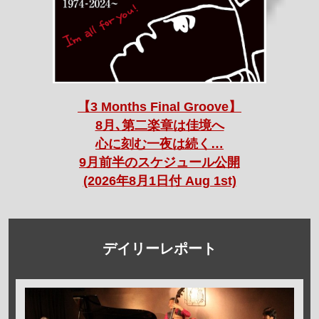
【3 Months Final Groove】
8月､第二楽章は佳境へ
心に刻む一夜は続く…
9月前半のスケジュール公開
(2026年8月1日付 Aug 1st)
デイリーレポート