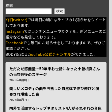
検索
検索
X(旧twitter)
では毎日の細かなライブのお知らせをツイート
しております。
Instagram
ではランチメニューやカクテル、新メニューのご
紹介なども発信しております。
Facebook
でも毎日のお知らせをしておりますので、ぜひご
確認ください。
BODY＆SOUL
YouTube公式チャンネル
ができました。
ただただ感無量⋯50年来お世話になった小曽根真さん
の当店最後のステージ
2026年8月8日
美しいメロディの曲を円熟した自然体で伸び伸びと演
奏され堪能した夜
2026年8月7日
内外で活躍するトップギタリスト4人がそれぞれの音色