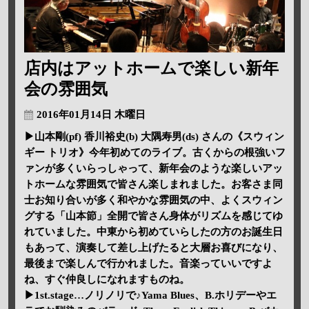
店内はアットホームで楽しい新年
会の雰囲気
2016年01月14日 木曜日
▶山本剛(pf) 香川裕史(b) 大隅寿男(ds) さんの《スウィン
ギー トリオ》今年初めてのライブ。古くからの根強いフ
ァンが多くいらっしゃって、新年会のような楽しいアッ
トホームな雰囲気で皆さん楽しまれました。お客さま同
士お知り合いが多く和やかな雰囲気の中、よくスウィン
グする「山本節」全開で皆さん身体がリズムを感じてゆ
れていました。中東から初めていらしたの方のお誕生日
もあって、演奏して差し上げたると大層お喜びになり、
最後まで楽しんで行かれました。音楽っていいですよ
ね、すぐ仲良しになれますものね。
▶1st.stage…ノリノリで♪Yama Blues、B.ホリデーやエ