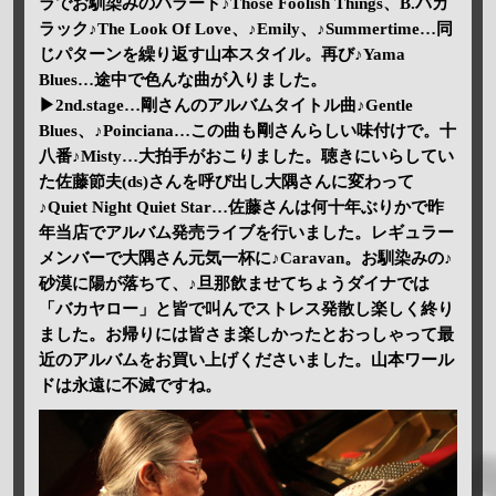
ラでお馴染みのバラード♪Those Foolish Things、B.バカ
ラック♪The Look Of Love、♪Emily、♪Summertime…同
じパターンを繰り返す山本スタイル。再び♪Yama
Blues…途中で色んな曲が入りました。
▶2nd.stage…剛さんのアルバムタイトル曲♪Gentle
Blues、♪Poinciana…この曲も剛さんらしい味付けで。十
八番♪Misty…大拍手がおこりました。聴きにいらしてい
た佐藤節夫(ds)さんを呼び出し大隅さんに変わって
♪Quiet Night Quiet Star…佐藤さんは何十年ぶりかで昨
年当店でアルバム発売ライブを行いました。レギュラー
メンバーで大隅さん元気一杯に♪Caravan。お馴染みの♪
砂漠に陽が落ちて、♪旦那飲ませてちょうダイナでは
「バカヤロー」と皆で叫んでストレス発散し楽しく終り
ました。お帰りには皆さま楽しかったとおっしゃって最
近のアルバムをお買い上げくださいました。山本ワール
ドは永遠に不滅ですね。