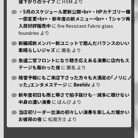
昼下がりのライブ
に
HSM
より
・5月のスケジュール更新公開<br>・HPカテゴリー欄
一部変更<br>・新年度の新メニュー<br>・Tシャツ再
入荷好評販売中
に
fire Resistant Fabric glass
foundries
より
新編成新メンバー新ユニットで臨んだバランスのいい
素晴らしいジャズ
に
匿名
より
急遽二管フロントになり聴き応えある演奏に店内もス
テージも賑わった夜
に
匿名
より
降雪予報にもご来店下さった方々も大満足の｢ノリにノ
ッた｣エンタメステージ
に
Beehiiv
より
新年度初日も雨と寒さで拍子抜けも…滅多に聴けない
中身の濃い演奏
に
ばんび
より
当店初リーダー出演の初々しい演奏を楽しんだ暖かい
お彼岸の夜
に
松坂方士
より