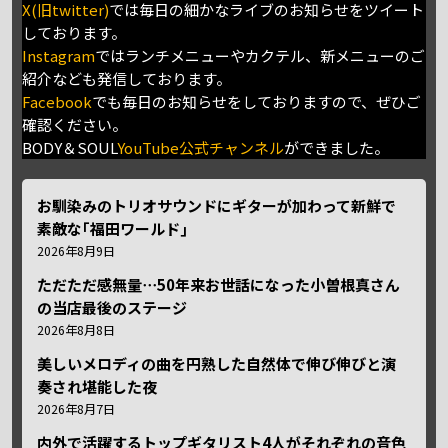
X(旧twitter)
では毎日の細かなライブのお知らせをツイート
しております。
Instagram
ではランチメニューやカクテル、新メニューのご
紹介なども発信しております。
Facebook
でも毎日のお知らせをしておりますので、ぜひご
確認ください。
BODY＆SOUL
YouTube公式チャンネル
ができました。
お馴染みのトリオサウンドにギターが加わって新鮮で
素敵な｢福田ワールド｣
2026年8月9日
ただただ感無量⋯50年来お世話になった小曽根真さん
の当店最後のステージ
2026年8月8日
美しいメロディの曲を円熟した自然体で伸び伸びと演
奏され堪能した夜
2026年8月7日
内外で活躍するトップギタリスト4人がそれぞれの音色