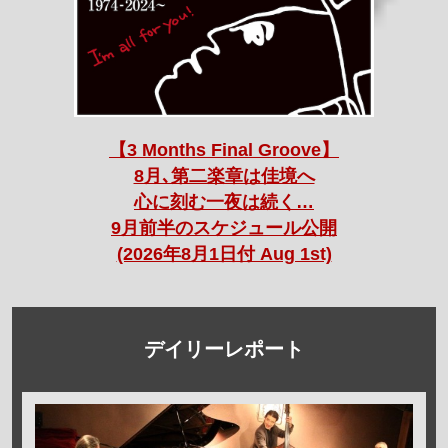
【3 Months Final Groove】
8月､第二楽章は佳境へ
心に刻む一夜は続く…
9月前半のスケジュール公開
(2026年8月1日付 Aug 1st)
デイリーレポート