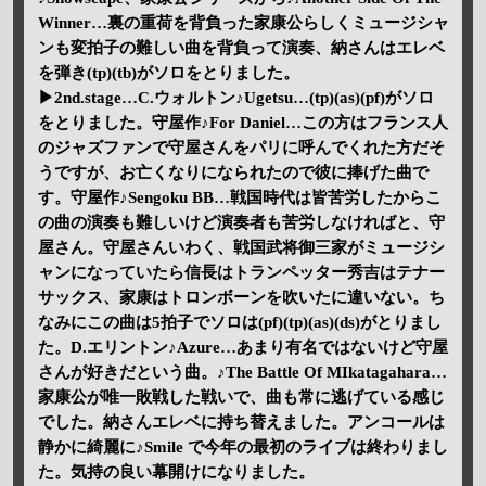
Winner…裏の重荷を背負った家康公らしくミュージシャ
ンも変拍子の難しい曲を背負って演奏、納さんはエレベ
を弾き(tp)(tb)がソロをとりました。
▶2nd.stage…C.ウォルトン♪Ugetsu…(tp)(as)(pf)がソロ
をとりました。守屋作♪For Daniel…この方はフランス人
のジャズファンで守屋さんをパリに呼んでくれた方だそ
うですが、お亡くなりになられたので彼に捧げた曲で
す。守屋作♪Sengoku BB…戦国時代は皆苦労したからこ
の曲の演奏も難しいけど演奏者も苦労しなければと、守
屋さん。守屋さんいわく、戦国武将御三家がミュージシ
ャンになっていたら信長はトランペッター秀吉はテナー
サックス、家康はトロンボーンを吹いたに違いない。ち
なみにこの曲は5拍子でソロは(pf)(tp)(as)(ds)がとりまし
た。D.エリントン♪Azure…あまり有名ではないけど守屋
さんが好きだという曲。♪The Battle Of MIkatagahara…
家康公が唯一敗戦した戦いで、曲も常に逃げている感じ
でした。納さんエレベに持ち替えました。アンコールは
静かに綺麗に♪Smile で今年の最初のライブは終わりまし
た。気持の良い幕開けになりました。