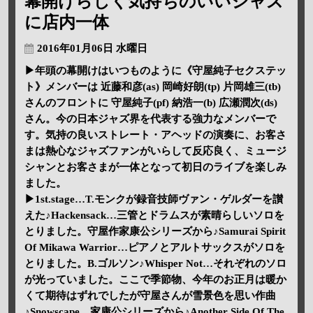
幕開けらしく気持ちのいいジャズ
に店内一体
2016年01月06日 水曜日
▶年頭の幕開けはいつものように《守屋純子セクステッ
ト》メンバーは 近藤和彦(as) 岡崎好朗(tp) 片岡雄三(tb)
さんのフロントに 守屋純子(pf) 納浩一(b) 広瀬潤次(ds)
さん。今の日本ジャズ界を代表する強力なメンバーで
す。気持の良いストレート・アヘッドの演奏に、お客さ
まは熱心なジャズファンがいらして反応良く、ミュージ
シャンとお客さまが一体となって初日のライブを楽しみ
ました。
▶1st.stage…T.モンクが録音技師ヴァン・ゲルダーを讃
えた♪Hackensack…三管とドラムスが素晴らしいソロを
とりました。守屋作家康公シリーズから♪Samurai Spirit
Of Mikawa Warrior…ピアノとアルトサックスがソロを
とりました。B.ゴルソン♪Whisper Not…それぞれのソロ
が光っていました。ここで季節物、今年のお正月は暖か
くて期待はずれでしたが守屋さんが雪景色を思い作曲
♪Snowscape、家康公シリーズから♪Another Side Of The