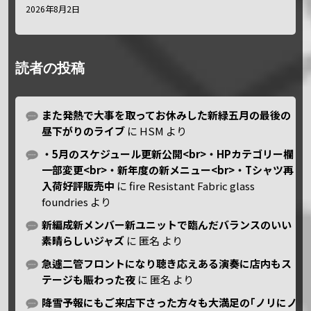
2026年8月2日
読者の投稿
また発熱で大事を取ってお休みした新緑五月の最後の
昼下がりのライブ
に
HSM
より
・5月のスケジュール更新公開<br>・HPカテゴリー欄
一部変更<br>・新年度の新メニュー<br>・Tシャツ再
入荷好評販売中
に
fire Resistant Fabric glass
foundries
より
新編成新メンバー新ユニットで臨んだバランスのいい
素晴らしいジャズ
に
匿名
より
急遽二管フロントになり聴き応えある演奏に店内もス
テージも賑わった夜
に
匿名
より
降雪予報にもご来店下さった方々も大満足の｢ノリにノ