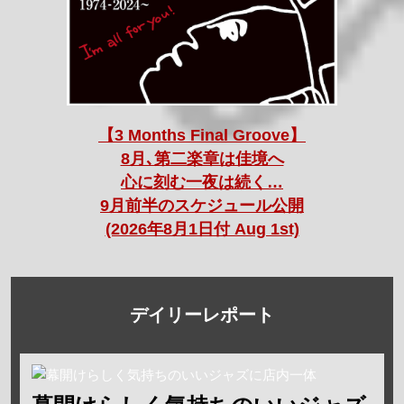
【3 Months Final Groove】
8月､第二楽章は佳境へ
心に刻む一夜は続く…
9月前半のスケジュール公開
(2026年8月1日付 Aug 1st)
デイリーレポート