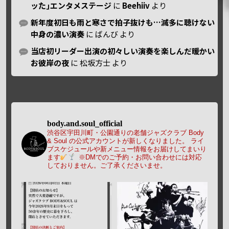
ッた｣エンタメステージ
に
Beehiiv
より
新年度初日も雨と寒さで拍子抜けも…滅多に聴けない
中身の濃い演奏
に
ばんび
より
当店初リーダー出演の初々しい演奏を楽しんだ暖かい
お彼岸の夜
に
松坂方士
より
body.and.soul_official
渋谷区宇田川町・公園通りの老舗ジャズクラブ Body
& Soul の公式アカウントが新しくなりました。
ライ
ブスケジュールや新メニュー情報をお届けしてまいり
ます
※DMでのご予約・お問い合わせには対応
しておりません。ご了承くださいませ。