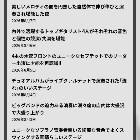
美しいメロディの曲を円熟した自然体で伸び伸びと演
奏され堪能した夜
2026年8月7日
内外で活躍するトップギタリスト4人がそれぞれの音色
と個性の競演/共演を堪能
2026年8月6日
4本の木管フロントのユニークなセプテットでのリーダ
ー出演に才能を再認識!!
2026年8月5日
デュオアルバムがライブクァルテットで演奏された｢流
れ｣のいいステージ
2026年8月4日
ビッグバンドの迫力ある演奏に満々席の店内は大盛況
で大盛り上がり
2026年8月3日
ユニークなソプラノ管奏者率いる綺麗な音色でよくス
ウィングする素晴らしいステージ