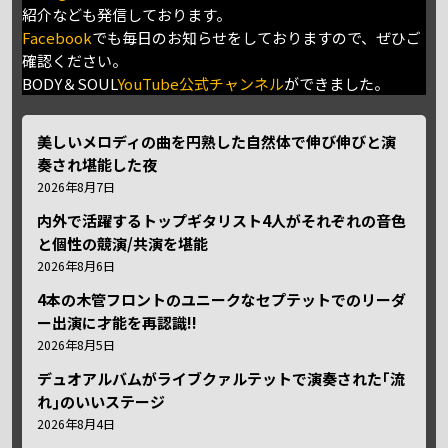
紹介なども発信しております。
Facebook
でも毎日のお知らせをしておりますので、ぜひご
確認ください。
BODY＆SOUL
YouTube公式チャンネル
ができました。
美しいメロディの曲を円熟した自然体で伸び伸びと演
奏され堪能した夜
2026年8月7日
内外で活躍するトップギタリスト4人がそれぞれの音色
と個性の競演/共演を堪能
2026年8月6日
4本の木管フロントのユニークなセプテットでのリーダ
ー出演に才能を再認識!!
2026年8月5日
デュオアルバムがライブクァルテットで演奏された｢流
れ｣のいいステージ
2026年8月4日