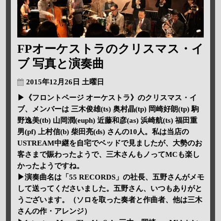
FPオーケストラのクリスマス・イ
ブ 写真と演奏曲
2015年12月26日 土曜日
▶《フロントページ オーケストラ》のクリスマス・イ
ブ、メンバーは 三木俊雄(ts) 奥村晶(tp) 岡崎好朗(tp) 駒
野逸美(tb) 山岡潤(euph) 近藤和彦(as) 浜崎航(ts) 福田重
男(pf) 上村信(b) 柴田亮(ds) さんの10人。私は当店の
USTREAM中継を自宅でベッドで見ましたが、大勢のお
客さまで賑わったようで、三木さんもノってMCも楽し
かったようですね。
▶演奏曲名は「55 RECORDS」の社長、五野さんがメモ
して送ってくださいました。五野さん、いつもありがと
うございます。（ソロを取った奏者と作曲者、他は三木
さんの作・アレンジ）