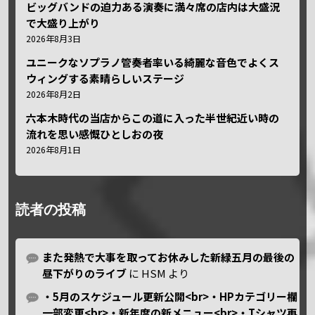
ビッグバンドの迫力ある演奏に満々席の店内は大盛況
で大盛り上がり
2026年8月3日
ユニークなソプラノ管奏者率いる綺麗な音色でよくス
ウィングする素晴らしいステージ
2026年8月2日
六本木時代の当店からこの道に入った半世紀近い時の
流れを思い感慨ひとしおの夜
2026年8月1日
読者の投稿
また発熱で大事を取ってお休みした新緑五月の最後の
昼下がりのライブ
に
HSM
より
・5月のスケジュール更新公開<br>・HPカテゴリー欄
一部変更<br>・新年度の新メニュー<br>・Tシャツ再