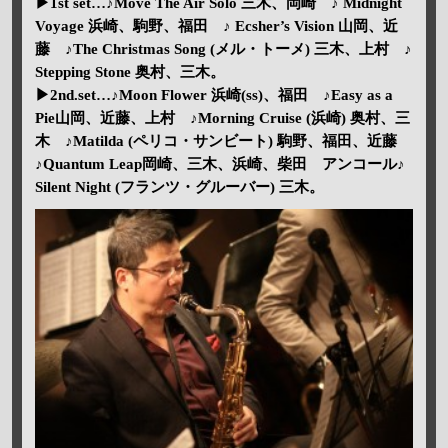
▶1st set…♪Move The Air Solo 三木、岡崎 ♪ Midnight
Voyage 浜崎、駒野、福田 ♪ Ecsher’s Vision 山岡、近
藤 ♪The Christmas Song (メル・トーメ) 三木、上村 ♪
Stepping Stone 奥村、三木。
▶2nd.set…♪Moon Flower 浜崎(ss)、福田 ♪Easy as a
Pie山岡、近藤、上村 ♪Morning Cruise (浜崎) 奥村、三
木 ♪Matilda (ペリコ・サンビート) 駒野、福田、近藤
♪Quantum Leap岡崎、三木、浜崎、柴田 アンコール♪
Silent Night (フランツ・グルーバー) 三木。