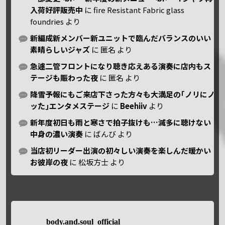
入荷好評販売中
に
fire Resistant Fabric glass
foundries
より
新編成新メンバー新ユニットで臨んだバランスのいい
素晴らしいジャズ
に
匿名
より
急遽二管フロントになり聴き応えある演奏に店内もス
テージも賑わった夜
に
匿名
より
降雪予報にもご来店下さった方々も大満足の｢ノリにノ
ッた｣エンタメステージ
に
Beehiiv
より
新年度初日も雨と寒さで拍子抜けも…滅多に聴けない
中身の濃い演奏
に
ばんび
より
当店初リーダー出演の初々しい演奏を楽しんだ暖かい
お彼岸の夜
に
松坂方士
より
body.and.soul_official