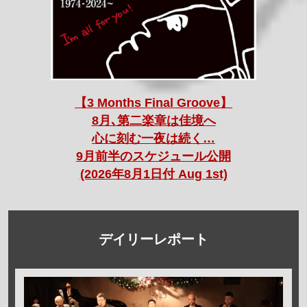
【3 Months Final Groove】
8月､第二楽章は佳境へ
心に刻む一夜は続く…
9月前半のスケジュール公開
(2026年8月1日付 Aug 1st)
デイリーレポート