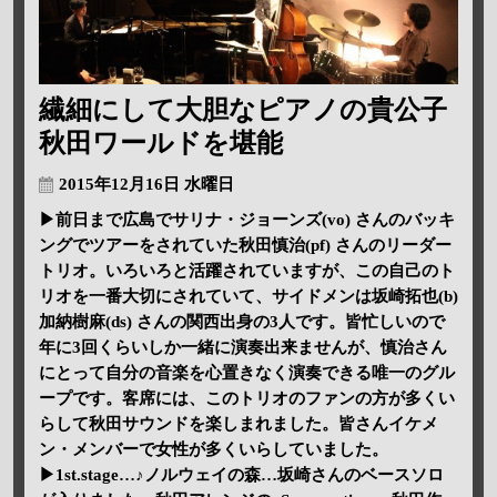
繊細にして大胆なピアノの貴公子
秋田ワールドを堪能
2015年12月16日 水曜日
▶前日まで広島でサリナ・ジョーンズ(vo) さんのバッキ
ングでツアーをされていた秋田慎治(pf) さんのリーダー
トリオ。いろいろと活躍されていますが、この自己のト
リオを一番大切にされていて、サイドメンは坂崎拓也(b)
加納樹麻(ds) さんの関西出身の3人です。皆忙しいので
年に3回くらいしか一緒に演奏出来ませんが、慎治さん
にとって自分の音楽を心置きなく演奏できる唯一のグル
ープです。客席には、このトリオのファンの方が多くい
らして秋田サウンドを楽しまれました。皆さんイケメ
ン・メンバーで女性が多くいらしていました。
▶1st.stage…♪ノルウェイの森…坂崎さんのベースソロ