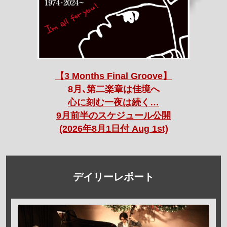
【3 Months Final Groove】
8月､第二楽章は佳境へ
心に刻む一夜は続く…
9月前半のスケジュール公開
(2026年8月1日付 Aug 1st)
デイリーレポート