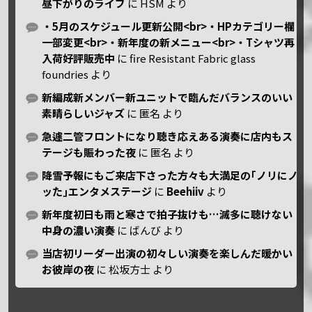
昼下がりのライブ
に
HSM
より
・5月のスケジュール更新公開<br>・HPカテゴリー欄
一部変更<br>・新年度の新メニュー<br>・Tシャツ再
入荷好評販売中
に
fire Resistant Fabric glass
foundries
より
新編成新メンバー新ユニットで臨んだバランスのいい
素晴らしいジャズ
に
匿名
より
急遽二管フロントになり聴き応えある演奏に店内もス
テージも賑わった夜
に
匿名
より
降雪予報にもご来店下さった方々も大満足の｢ノリにノ
ッた｣エンタメステージ
に
Beehiiv
より
新年度初日も雨と寒さで拍子抜けも…滅多に聴けない
中身の濃い演奏
に
ばんび
より
当店初リーダー出演の初々しい演奏を楽しんだ暖かい
お彼岸の夜
に
松坂方士
より