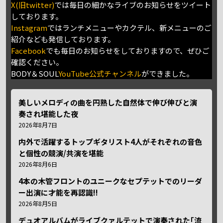
X(旧twitter)
では毎日の細かなライブのお知らせをツイート
しております。
Instagram
ではランチメニューやカクテル、新メニューのご
紹介なども発信しております。
Facebook
でも毎日のお知らせをしておりますので、ぜひご
確認ください。
BODY＆SOUL
YouTube公式チャンネル
ができました。
美しいメロディの曲を円熟した自然体で伸び伸びと演
奏され堪能した夜
2026年8月7日
内外で活躍するトップギタリスト4人がそれぞれの音色
と個性の競演/共演を堪能
2026年8月6日
4本の木管フロントのユニークなセプテットでのリーダ
ー出演に才能を再認識!!
2026年8月5日
デュオアルバムがライブクァルテットで演奏された｢流