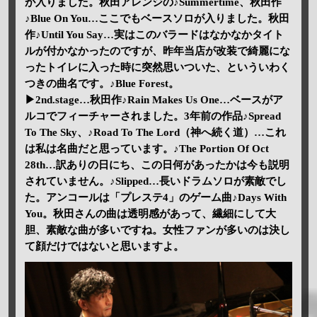
が入りました。秋田アレンジの♪Summertime、秋田作
♪Blue On You…ここでもベースソロが入りました。秋田
作♪Until You Say…実はこのバラードはなかなかタイト
ルが付かなかったのですが、昨年当店が改装で綺麗にな
ったトイレに入った時に突然思いついた、といういわく
つきの曲名です。♪Blue Forest。
▶2nd.stage…秋田作♪Rain Makes Us One…ベースがア
ルコでフィーチャーされました。3年前の作品♪Spread
To The Sky、♪Road To The Lord（神へ続く道）…これ
は私は名曲だと思っています。♪The Portion Of Oct
28th…訳ありの日にち、この日何があったかは今も説明
されていません。♪Slipped…長いドラムソロが素敵でし
た。アンコールは「プレステ4」のゲーム曲♪Days With
You。秋田さんの曲は透明感があって、繊細にして大
胆、素敵な曲が多いですね。女性ファンが多いのは決し
て顔だけではないと思いますよ。