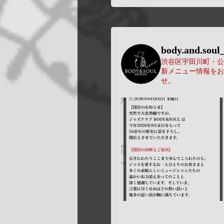
body.and.soul_
渋谷区宇田川町・公園
新メニュー情報をお
せ。