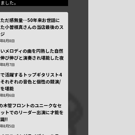
きました。
ただ感無量⋯50年来お世話に
った小曽根真さんの当店最後のス
ージ
6年8月8日
しいメロディの曲を円熟した自然
で伸び伸びと演奏され堪能した夜
6年8月7日
外で活躍するトップギタリスト4
それぞれの音色と個性の競演/
演を堪能
6年8月6日
本の木管フロントのユニークなセ
テットでのリーダー出演に才能を
識!!
6年8月5日