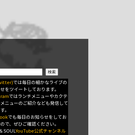
検索
itter)
では毎日の細かなライブの
らせをツイートしております。
gram
ではランチメニューやカクテ
新メニューのご紹介なども発信して
ます。
ook
でも毎日のお知らせをしてお
すので、ぜひご確認ください。
＆SOUL
YouTube公式チャンネル