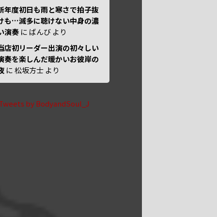
新年度初日も雨と寒さで拍子抜
けも…滅多に聴けない中身の濃
い演奏
に
ばんび
より
当店初リーダー出演の初々しい
演奏を楽しんだ暖かいお彼岸の
夜
に
松坂方士
より
Tweets by BodyandSoul_J