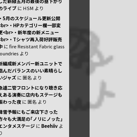
した新緑五月の最後の昼下がり
のライブ
に
HSM
より
・5月のスケジュール更新公開
<br>・HPカテゴリー欄一部変
更<br>・新年度の新メニュー
<br>・Tシャツ再入荷好評販売
中
に
fire Resistant Fabric glass
foundries
より
新編成新メンバー新ユニットで
臨んだバランスのいい素晴らし
いジャズ
に
匿名
より
急遽二管フロントになり聴き応
えある演奏に店内もステージも
賑わった夜
に
匿名
より
降雪予報にもご来店下さった
方々も大満足の｢ノリにノッた｣
エンタメステージ
に
Beehiiv
よ
り