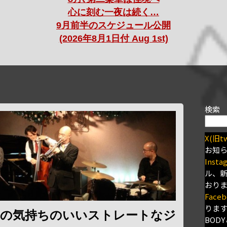
心に刻む一夜は続く…
9月前半のスケジュール公開
(2026年8月1日付 Aug 1st)
検索
X(旧tw
お知
Insta
ル、
おり
Faceb
りま
トの気持ちのいいストレートなジ
BODY