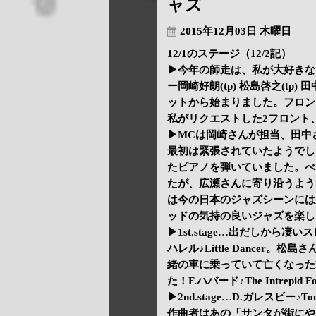
ャズ
2015年12月03日 木曜日
12/1のステージ（12/2記）
▶今年の師走は、私が大好きな
ー岡崎好朗(tp) 松島啓之(tp) 
ットから始まりました。フロン
私がリクエストした2フロント
▶MCは岡崎さんが担当、田中
最初は緊張されていたようでし
たピアノを弾いていました。べ
たが、広瀬さんに寄り沿うよう
は今の日本のジャズシーンには
ッドの気持の良いジャズを楽し
▶1st.stage…出だしから凄いスピ
ハレル♪Little Dancer
緒の車に乗っていて亡くなったR
た！F.ハバード♪The Intre
▶2nd.stage…D.ガレスビー♪Tour
作曲者はあの「サンタが街にや