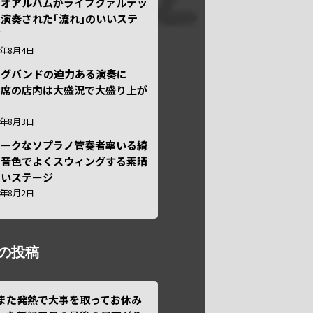
ュオアルバムがライブクァルテッ
演奏された｢流れ｣のいいステ
ジ
6年8月4日
ッグバンドの迫力ある演奏に
々席の店内は大盛況で大盛り上が
6年8月3日
ニークなソプラノ管奏者率いる綺
な音色でよくスウィングする素晴
しいステージ
6年8月2日
の投稿
また発熱で大事を取ってお休み