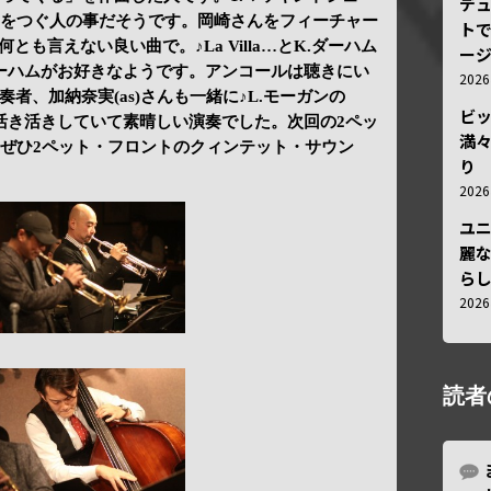
デ
にワインをつぐ人の事だそうです。岡崎さんをフィーチャー
トで
…何とも言えない良い曲で。♪La Villa…とK.ダーハム
ー
ーハムがお好きなようです。アンコールは聴きにい
202
者、加納奈実(as)さんも一緒に♪L.モーガンの
ビ
のソロが活き活きしていて素晴しい演奏でした。次回の2ペッ
満
。ぜひ2ペット・フロントのクィンテット・サウン
り
202
ユ
麗
ら
202
読者