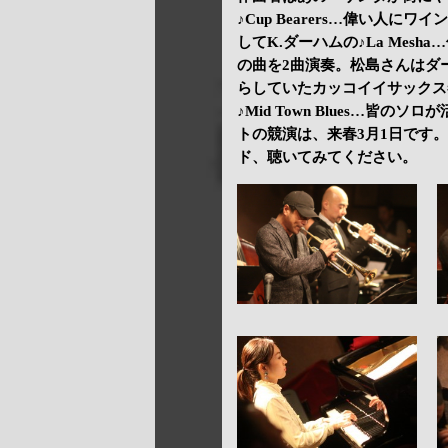
♪Cup Bearers…偉い人
してK.ダーハムの♪La Mesha
の曲を2曲演奏。松島さんはダ
らしていたカッコイイサックス奏
♪Mid Town Blues…皆
トの競演は、来春3月1日です
ド、聴いてみてください。