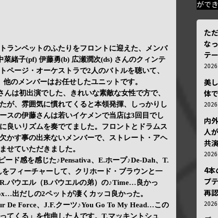
がで
ただ
な
トランペットのふたりをフロントに迎えた、メンバ
テ
田中菜緒子(pf) 伊藤勇(b) 広瀬潤次(ds) さんのクィンテ
202
トページ・オーケストラで2人のバトルを聴いて、
美
、他のメンバーはお任せしたユニットです。
体
さんは初出演でした、きれいな素敵な女性で方で、
202
たが、雰囲気に慣れてくると本領発揮、しっかりし
ースの伊藤さんは若いイケメンで当店は3回目でし
内
に良いリズムを奏でてました。フロントとドラムス
人が
欠かす事の出来ないメンバーで、ストレート・アヘ
共
ませていただきました。
202
ード感を感じた♪Pensativa、E.ホープ♪De-Dah、T.
4
。松島さんをフィーチャーして、クリホード・ブラウンと一
プ
.パウエル（B.パウエルの弟）の♪Time…良かっ
再認
pid Fox…出だしの2ペットが凄くカッコ良かった。
202
 De Force、J.F.クーツ♪You Go To My Head…この
ってくる」を作曲した人です。T.マッキントシュ