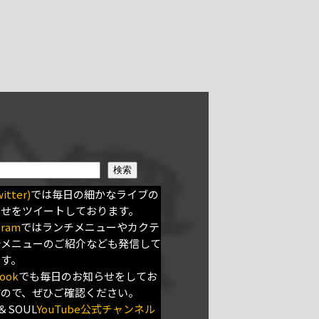
検索
itter)
では毎日の細かなライブの
らせをツイートしております。
gram
ではランチメニューやカクテ
新メニューのご紹介なども発信して
ます。
ook
でも毎日のお知らせをしてお
すので、ぜひご確認ください。
＆SOUL
YouTube公式チャンネル