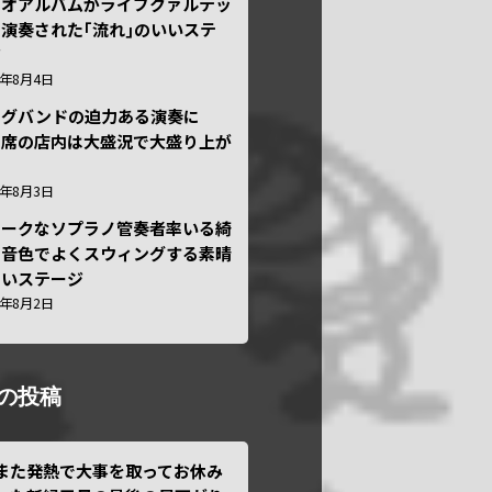
ュオアルバムがライブクァルテッ
演奏された｢流れ｣のいいステ
ジ
6年8月4日
ッグバンドの迫力ある演奏に
々席の店内は大盛況で大盛り上が
6年8月3日
ニークなソプラノ管奏者率いる綺
な音色でよくスウィングする素晴
しいステージ
6年8月2日
の投稿
また発熱で大事を取ってお休み