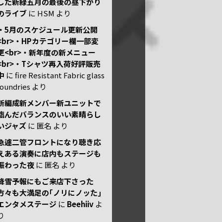
した新緑五月の最後の昼下がり
のライブ
に
HSM
より
・5月のスケジュール更新公開
<br>・HPカテゴリー欄一部変
更<br>・新年度の新メニュー
<br>・Tシャツ再入荷好評販売
中
に
fire Resistant Fabric glass
foundries
より
新編成新メンバー新ユニットで
臨んだバランスのいい素晴らし
いジャズ
に
匿名
より
急遽二管フロントになり聴き応
えある演奏に店内もステージも
賑わった夜
に
匿名
より
降雪予報にもご来店下さった
方々も大満足の｢ノリにノッた｣
エンタメステージ
に
Beehiiv
よ
り