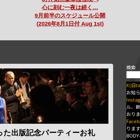
心に刻む一夜は続く…
9月前半のスケジュール公開
(2026年8月1日付 Aug 1st)
検索
X(旧tw
お知
Insta
ル、
おり
Faceb
りま
った出版記念パーティーお礼
BODY