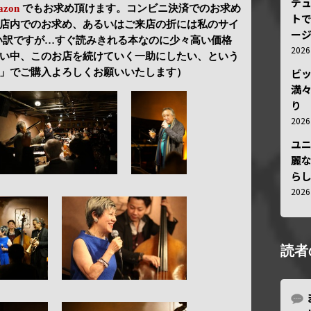
デ
azon
でもお求め頂けます。コンビニ決済でのお求め
トで
店内でのお求め、あるいはご来店の折には私のサイ
ー
い訳ですが…すぐ読みきれる本なのに少々高い価格
202
い中、このお店を続けていく一助にしたい、という
ビ
」でご購入よろしくお願いいたします）
満
り
202
ユ
麗
ら
202
読者