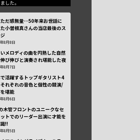
きました。
ただ感無量⋯50年来お世話に
った小曽根真さんの当店最後のス
ージ
6年8月8日
しいメロディの曲を円熟した自然
で伸び伸びと演奏され堪能した夜
6年8月7日
外で活躍するトップギタリスト4
それぞれの音色と個性の競演/
演を堪能
6年8月6日
本の木管フロントのユニークなセ
テットでのリーダー出演に才能を
識!!
6年8月5日