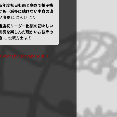
新年度初日も雨と寒さで拍子抜
けも…滅多に聴けない中身の濃
い演奏
に
ばんび
より
当店初リーダー出演の初々しい
演奏を楽しんだ暖かいお彼岸の
夜
に
松坂方士
より
Tweets by BodyandSoul_J