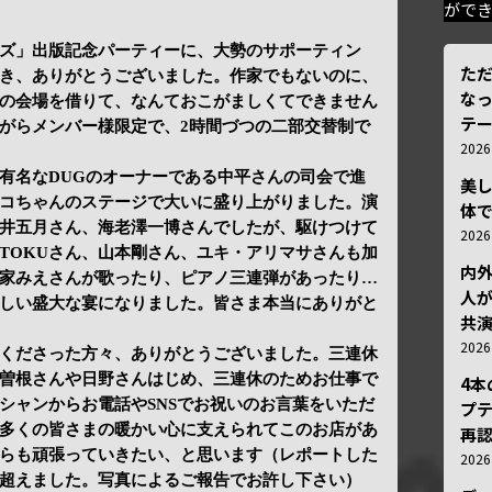
がで
ズ」出版記念パーティーに、大勢のサポーティン
ただ
き、ありがとうございました。作家でもないのに、
な
の会場を借りて、なんておこがましくてできません
テ
がらメンバー様限定で、2時間づつの二部交替制で
202
有名なDUGのオーナーである中平さんの司会で進
美
コちゃんのステージで大いに盛り上がりました。演
体
井五月さん、海老澤一博さんでしたが、駆けつけて
202
TOKUさん、山本剛さん、ユキ・アリマサさんも加
内
家みえさんが歌ったり、ピアノ三連弾があったり…
人が
しい盛大な宴になりました。皆さま本当にありがと
共
202
くださった方々、ありがとうございました。三連休
曽根さんや日野さんはじめ、三連休のためお仕事で
4
シャンからお電話やSNSでお祝いのお言葉をいただ
プ
多くの皆さまの暖かい心に支えられてこのお店があ
再認
らも頑張っていきたい、と思います（レポートした
202
超えました。写真によるご報告でお許し下さい）