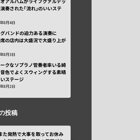
ュオアルバムがライブクァルテッ
演奏された｢流れ｣のいいステ
ジ
6年8月4日
ッグバンドの迫力ある演奏に
々席の店内は大盛況で大盛り上が
6年8月3日
ニークなソプラノ管奏者率いる綺
な音色でよくスウィングする素晴
しいステージ
6年8月2日
の投稿
また発熱で大事を取ってお休み