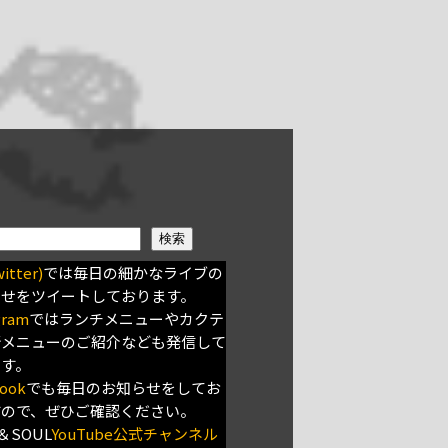
検索
itter)
では毎日の細かなライブの
らせをツイートしております。
gram
ではランチメニューやカクテ
新メニューのご紹介なども発信して
ます。
ook
でも毎日のお知らせをしてお
すので、ぜひご確認ください。
＆SOUL
YouTube公式チャンネル