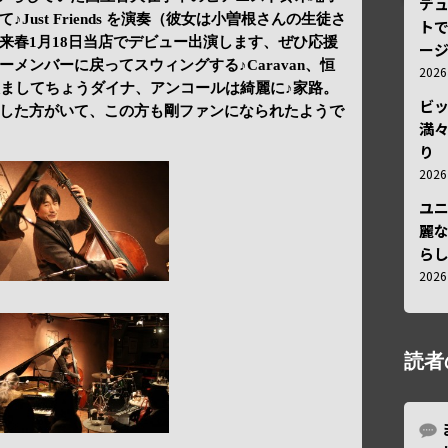
デ
ust Friends を演奏（彼女は小曽根さんの生徒さ
トで
来春1月18日当店でデビュー出演します、ぜひ応援
ー
メンバーに戻ってスウィングする♪Caravan、恒
202
飲ましてちょうダイナ、アンコールは綺麗に♪家路。
ビ
した方がいて、この方も剛ファンになられたようで
満
り
202
ユ
麗
ら
202
読者