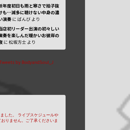
新年度初日も雨と寒さで拍子抜
けも…滅多に聴けない中身の濃
い演奏
に
ばんび
より
当店初リーダー出演の初々しい
演奏を楽しんだ暖かいお彼岸の
夜
に
松坂方士
より
Tweets by BodyandSoul_J
りました。
ライブスケジュールや
ておりません。ご了承くださいま