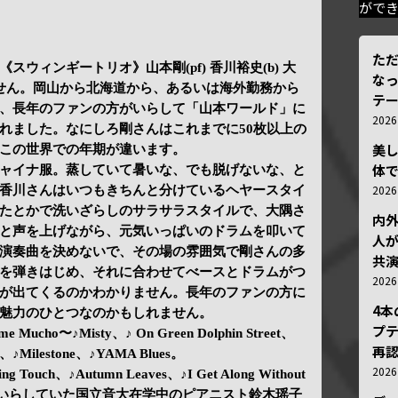
がで
ただ
ウィンギートリオ》山本剛(pf) 香川裕史(b) 大
な
ません。岡山から北海道から、あるいは海外勤務から
テ
、長年のファンの方がいらして「山本ワールド」に
202
れました。なにしろ剛さんはこれまでに50枚以上の
美
この世界での年期が違います。
体
ャイナ服。蒸していて暑いな、でも脱げないな、と
202
香川さんはいつもきちんと分けているヘヤースタイ
たとかで洗いざらしのサラサラスタイルで、大隅さ
内
と声を上げながら、元気いっぱいのドラムを叩いて
人が
演奏曲を決めないで、その場の雰囲気で剛さんの多
共
を弾きはじめ、それに合わせてべースとドラムがつ
202
が出てくるのかわかりません。長年のファンの方に
4
魅力のひとつなのかもしれません。
プ
me Mucho〜♪Misty、♪ On Green Dolphin Street、
再認
Is、♪Milestone、♪YAMA Blues。
202
ing Touch、♪Autumn Leaves、♪I Get Along Without
こで聴きにいらしていた国立音大在学中のピアニスト鈴木瑶子