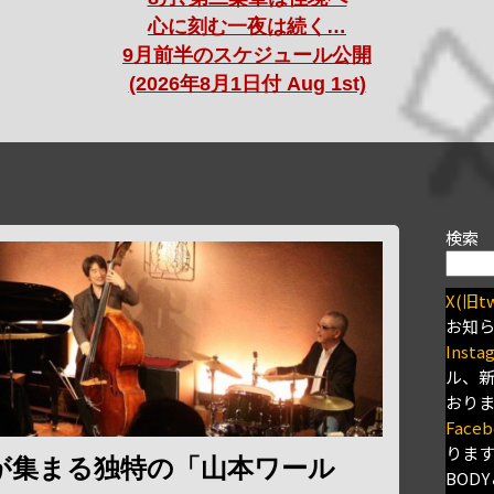
心に刻む一夜は続く…
9月前半のスケジュール公開
(2026年8月1日付 Aug 1st)
検索
X(旧tw
お知
Insta
ル、
おり
Faceb
りま
が集まる独特の「山本ワール
BODY