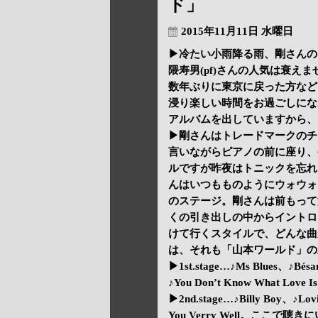
ド」
2015年11月11日 水曜日
▶冷たい小雨降る雨、剛さんの《ス
隈寿男(pf)さんの人気は衰え
数年ぶりに東京に戻った方など
浸り楽しい時間をお過ごしにな
アルバムを出していますから、
▶剛さんはトレードマークのチ
言いながらピアノの前に座り、
ルですが昨夜はトニックを忘れ
んはいつもものようにウォウォ
のステージ。剛さんは前もって
くの引き出しの中からイントロ
けて行くスタイルで、どんな曲
は、それも「山本ワールド」の
▶1st.stage…♪Ms Blues、♪Bésa
♪You Don’t Know What Love 
▶2nd.stage…♪Billy Boy、♪Lov
You Verry Well。こ