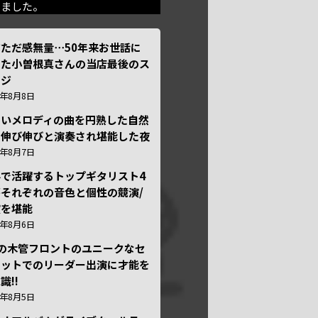
きました。
ただ感無量⋯50年来お世話に
った小曽根真さんの当店最後のス
ージ
6年8月8日
しいメロディの曲を円熟した自然
で伸び伸びと演奏され堪能した夜
6年8月7日
外で活躍するトップギタリスト4
それぞれの音色と個性の競演/
演を堪能
6年8月6日
本の木管フロントのユニークなセ
テットでのリーダー出演に才能を
識!!
6年8月5日