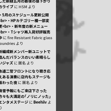
した新緑五月の最後の昼下がり
のライブ
に
HSM
より
・5月のスケジュール更新公開
<br>・HPカテゴリー欄一部変
更<br>・新年度の新メニュー
<br>・Tシャツ再入荷好評販売
中
に
fire Resistant Fabric glass
foundries
より
新編成新メンバー新ユニットで
臨んだバランスのいい素晴らし
いジャズ
に
匿名
より
急遽二管フロントになり聴き応
えある演奏に店内もステージも
賑わった夜
に
匿名
より
降雪予報にもご来店下さった
方々も大満足の｢ノリにノッた｣
エンタメステージ
に
Beehiiv
よ
り