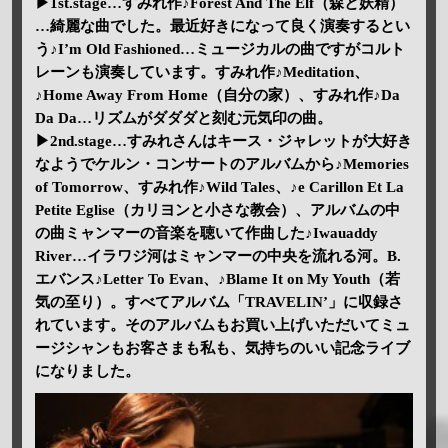
▶1st.stage…すみれ作♪Forest And The Elf（森と妖精）
…綺麗な曲でした。最近好きになって良く演奏するとい
う♪I’m Old Fashioned…ミュージカルの曲ですがコルト
レーンも演奏しています。すみれ作♪Meditation、
♪Home Away From Home（自分の家）、すみれ作♪Da
Da Da…リズムがダダダと刻む元気印の曲。
▶2nd.stage…すみれさんはキース・ジャレットが大好き
なようでケルン・コンサートのアルバムから♪Memories
of Tomorrow、すみれ作♪Wild Tales、♪e Carillon Et La
Petite Eglise（カリヨンと小さな教会）、アルバムの中
の曲ミャンマーの音楽を聴いて作曲した♪Iwauaddy
River…イラワジ河はミャンマーの中央を流れる河。B.
エバンス♪Letter To Evan、♪Blame It on My Youth（若
気の至り）。すべてアルバム「TRAVELIN’」に収録さ
れています。そのアルバムもお買い上げいただいてミュ
ージシャンもお客さまも私も、気持ちのいい記念ライブ
になりました。