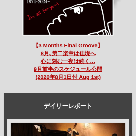
【3 Months Final Groove】
8月､第二楽章は佳境へ
心に刻む一夜は続く…
9月前半のスケジュール公開
(2026年8月1日付 Aug 1st)
デイリーレポート