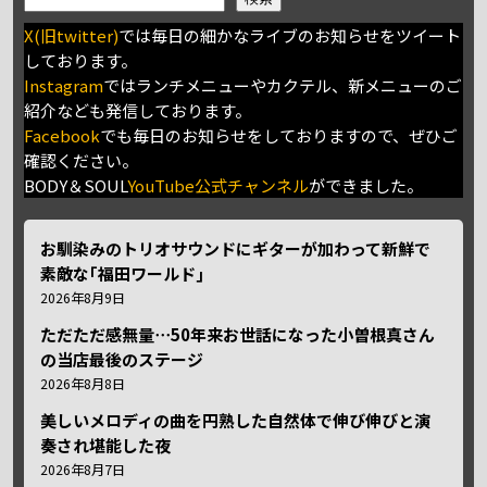
X(旧twitter)
では毎日の細かなライブのお知らせをツイート
しております。
Instagram
ではランチメニューやカクテル、新メニューのご
紹介なども発信しております。
Facebook
でも毎日のお知らせをしておりますので、ぜひご
確認ください。
BODY＆SOUL
YouTube公式チャンネル
ができました。
お馴染みのトリオサウンドにギターが加わって新鮮で
素敵な｢福田ワールド｣
2026年8月9日
ただただ感無量⋯50年来お世話になった小曽根真さん
の当店最後のステージ
2026年8月8日
美しいメロディの曲を円熟した自然体で伸び伸びと演
奏され堪能した夜
2026年8月7日