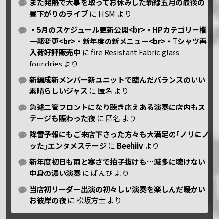
また発熱で大事を取ってお休みした新緑五月の最後の
昼下がりのライブ
に
HSM
より
・5月のスケジュール更新公開<br>・HPカテゴリー欄
一部変更<br>・新年度の新メニュー<br>・Tシャツ再
入荷好評販売中
に
fire Resistant Fabric glass
foundries
より
新編成新メンバー新ユニットで臨んだバランスのいい
素晴らしいジャズ
に
匿名
より
急遽二管フロントになり聴き応えある演奏に店内もス
テージも賑わった夜
に
匿名
より
降雪予報にもご来店下さった方々も大満足の｢ノリにノ
ッた｣エンタメステージ
に
Beehiiv
より
新年度初日も雨と寒さで拍子抜けも…滅多に聴けない
中身の濃い演奏
に
ばんび
より
当店初リーダー出演の初々しい演奏を楽しんだ暖かい
お彼岸の夜
に
松坂方士
より