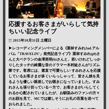
応援するお客さまがいらして気持
ちいい記念ライブ
2015年10月31日 土曜日
▶レコーディングメンバーによる《栗林すみれ2nd.アル
バム「TRAVELIN’」発売記念ライブ》栗林すみれ(pf)さ
んと大ベテランの金澤英明(b)さんと、若いけれどしっか
りしたタッチの綺麗な音のドラマー木村紘さんがリズム
隊です。客席には、素直で可愛らしい すみれさんを応援
しているお客さまが多くいらっしゃって、皆さん娘を見
るような優しい眼差しでお聴きになっていました。すみ
れさんも張り切っている一方で、お客さまがいらしてく
れるか心配されていましたが、お馴染みのファンの方々
のお顔を見て、MCでは嬉しそうにお礼の言葉を述べて
おられました。