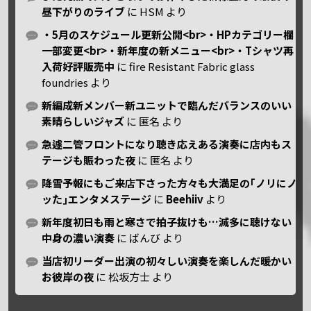
昼下がりのライブ
に
HSM
より
・5月のスケジュール更新公開<br>・HPカテゴリー欄
一部変更<br>・新年度の新メニュー<br>・Tシャツ再
入荷好評販売中
に
fire Resistant Fabric glass
foundries
より
新編成新メンバー新ユニットで臨んだバランスのいい
素晴らしいジャズ
に
匿名
より
急遽二管フロントになり聴き応えある演奏に店内もス
テージも賑わった夜
に
匿名
より
降雪予報にもご来店下さった方々も大満足の｢ノリにノ
ッた｣エンタメステージ
に
Beehiiv
より
新年度初日も雨と寒さで拍子抜けも…滅多に聴けない
中身の濃い演奏
に
ばんび
より
当店初リーダー出演の初々しい演奏を楽しんだ暖かい
お彼岸の夜
に
松坂方士
より