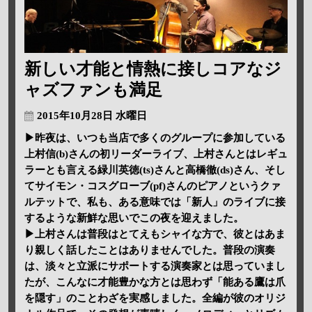
新しい才能と情熱に接しコアなジ
ャズファンも満足
2015年10月28日 水曜日
▶昨夜は、いつも当店で多くのグループに参加している
上村信(b)さんの初リーダーライブ、上村さんとはレギュ
ラーとも言える緑川英徳(ts)さんと高橋徹(ds)さん、そし
てサイモン・コスグローブ(pf)さんのピアノというクァ
ルテットで、私も、ある意味では「新人」のライブに接
するような新鮮な思いでこの夜を迎えました。
▶上村さんは普段はとてえもシャイな方で、彼とはあま
り親しく話したことはありませんでした。普段の演奏
は、淡々と立派にサポートする演奏家とは思っていまし
たが、こんなに才能豊かな方とは思わず「能ある鷹は爪
を隠す」のことわざを実感しました。全編が彼のオリジ