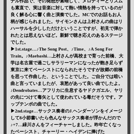
ナル作品で、その発想が素晴しく、メロディーとリズム
も素直で、実は音楽に対して熱い情熱を持っているのが
良く解る心に響く曲と演奏でした。MCでのお話もお人
柄が感じられました。サイモンさんは上村さんの曲はリ
ハーサルを少ししただけということですが、初見で弾か
れたとは思えないほど。新鮮で聴き応えのあるステージ
でした。
▶1st.stage…♪The Song Post、♪Time、♪A Song For
Train。♪Maebashi…上村さんが高校まで育った前橋、大
学は名古屋で過ごしサラリーマンになったが飽き足らず
東京に来てベーシストになられたそうですが故郷の前橋
を思って作曲した、ということでした。ご自分では暗い
曲と言っていましたが、哀愁があって良い曲でしたよ。
♪Dendrobates…アフリカに生息するヤドクガエル、ヤリ
の先につけて毒矢として使われている毒だそうです。ア
ップテンポの曲でした。
▶2nd.stage…サックス奏者のJ.ヘンダーソンをイメージ
して8小節書いたら色んなサックス奏者が浮かんだので
♪+7…緑川さんをフィーチャーしました。昨年亡くなっ
たベーシスト、チャーリー・ヘイデンに捧げた