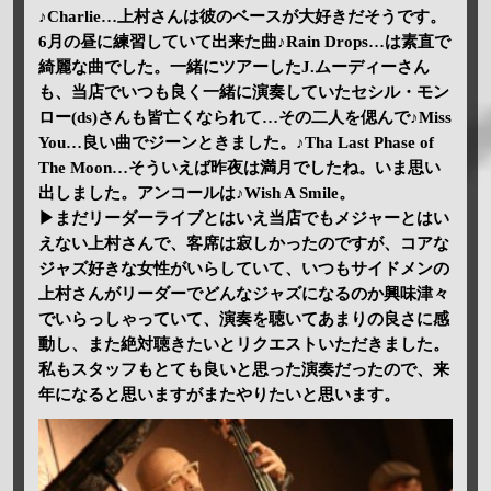
♪Charlie…上村さんは彼のベースが大好きだそうです。
6月の昼に練習していて出来た曲♪Rain Drops…は素直で
綺麗な曲でした。一緒にツアーしたJ.ムーディーさん
も、当店でいつも良く一緒に演奏していたセシル・モン
ロー(ds)さんも皆亡くなられて…その二人を偲んで♪Miss
You…良い曲でジーンときました。♪Tha Last Phase of
The Moon…そういえば昨夜は満月でしたね。いま思い
出しました。アンコールは♪Wish A Smile。
▶まだリーダーライブとはいえ当店でもメジャーとはい
えない上村さんで、客席は寂しかったのですが、コアな
ジャズ好きな女性がいらしていて、いつもサイドメンの
上村さんがリーダーでどんなジャズになるのか興味津々
でいらっしゃっていて、演奏を聴いてあまりの良さに感
動し、また絶対聴きたいとリクエストいただきました。
私もスタッフもとても良いと思った演奏だったので、来
年になると思いますがまたやりたいと思います。