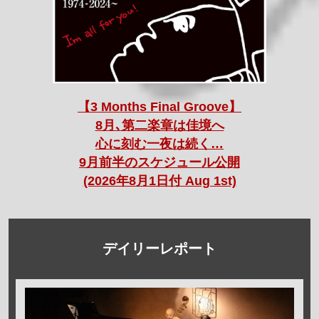
【3 Months Final Groove】
8月､第二楽章は佳境へ
心に刻む一夜は続く…
9月前半のスケジュール公開
(2026年8月1日付 Aug 1st)
デイリーレポート