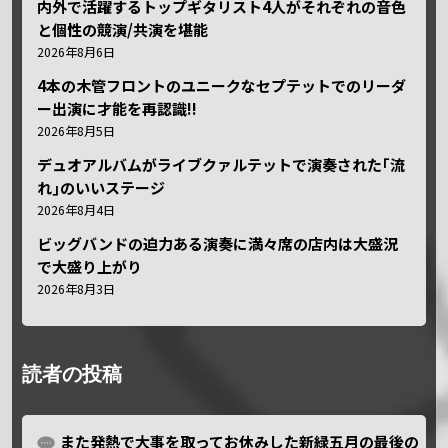
内外で活躍するトップギタリスト4人がそれぞれの音色
と個性の競演/共演を堪能
2026年8月6日
4本の木管フロントのユニークなセプテットでのリーダ
ー出演に才能を再認識!!
2026年8月5日
デュオアルバムがライブクァルテットで演奏された｢流
れ｣のいいステージ
2026年8月4日
ビッグバンドの迫力ある演奏に満々席の店内は大盛況
で大盛り上がり
2026年8月3日
読者の投稿
また発熱で大事を取ってお休みした新緑五月の最後の