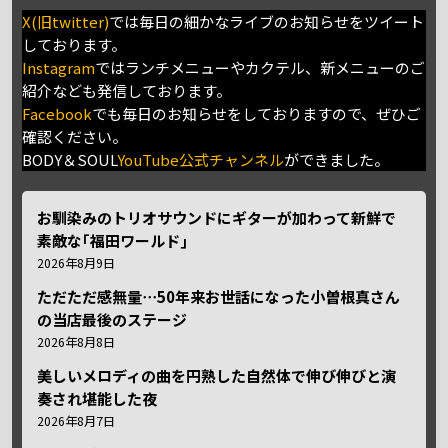
X(旧twitter)
では毎日の細かなライブのお知らせをツイート
しております。
Instagram
ではランチメニューやカクテル、新メニューのご
紹介なども発信しております。
Facebook
でも毎日のお知らせをしておりますので、ぜひご
確認ください。
BODY＆SOUL
YouTube公式チャンネル
ができました。
お馴染みのトリオサウンドにギターが加わって新鮮で
素敵な｢福田ワールド｣
2026年8月9日
ただただ感無量⋯50年来お世話になった小曽根真さん
の当店最後のステージ
2026年8月8日
美しいメロディの曲を円熟した自然体で伸び伸びと演
奏され堪能した夜
2026年8月7日