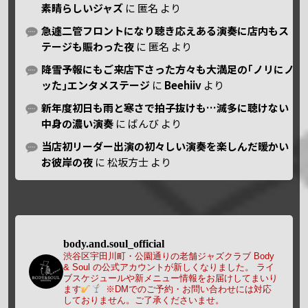
素晴らしいジャズ
に
匿名
より
急遽二管フロントになり聴き応えある演奏に店内もス
テージも賑わった夜
に
匿名
より
降雪予報にもご来店下さった方々も大満足の｢ノリにノ
ッた｣エンタメステージ
に
Beehiiv
より
新年度初日も雨と寒さで拍子抜けも…滅多に聴けない
中身の濃い演奏
に
ばんび
より
当店初リーダー出演の初々しい演奏を楽しんだ暖かい
お彼岸の夜
に
松坂方士
より
body.and.soul_official
渋谷区宇田川町・公園通りの老舗ジャズクラブ Body
& Soul の公式アカウントが新しくなりました。
ライ
ブスケジュールや新メニュー情報をお届けしてまいり
ます
※DMでのご予約・お問い合わせには対応
しておりません。ご了承くださいませ。