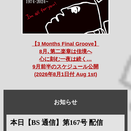
【3 Months Final Groove】
8月､第二楽章は佳境へ
心に刻む一夜は続く…
9月前半のスケジュール公開
(2026年8月1日付 Aug 1st)
お知らせ
本日【BS 通信】第167号 配信