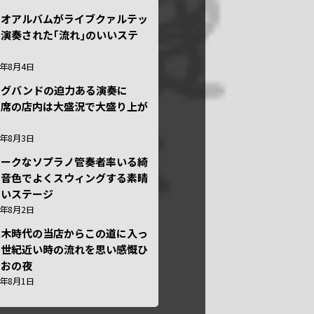
ュオアルバムがライブクァルテッ
演奏された｢流れ｣のいいステ
ジ
6年8月4日
ッグバンドの迫力ある演奏に
々席の店内は大盛況で大盛り上が
6年8月3日
ニークなソプラノ管奏者率いる綺
な音色でよくスウィングする素晴
しいステージ
6年8月2日
本木時代の当店からこの道に入っ
半世紀近い時の流れを思い感慨ひ
しおの夜
6年8月1日