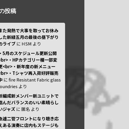
の投稿
また発熱で大事を取ってお休み
した新緑五月の最後の昼下がり
のライブ
に
HSM
より
・5月のスケジュール更新公開
<br>・HPカテゴリー欄一部変
更<br>・新年度の新メニュー
<br>・Tシャツ再入荷好評販売
中
に
fire Resistant Fabric glass
foundries
より
新編成新メンバー新ユニットで
臨んだバランスのいい素晴らし
いジャズ
に
匿名
より
急遽二管フロントになり聴き応
えある演奏に店内もステージも