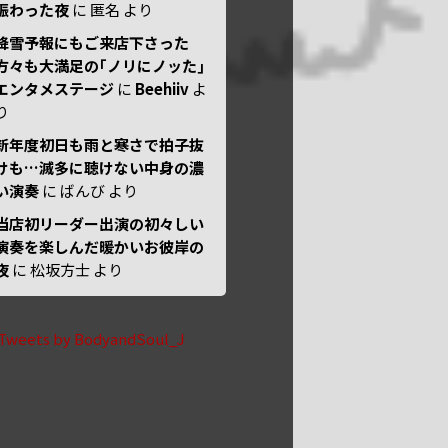
賑わった夜
に
匿名
より
降雪予報にもご来店下さった
方々も大満足の｢ノリにノッた｣
エンタメステージ
に
Beehiiv
よ
り
新年度初日も雨と寒さで拍子抜
けも…滅多に聴けない中身の濃
い演奏
に
ばんび
より
当店初リーダー出演の初々しい
演奏を楽しんだ暖かいお彼岸の
夜
に
松坂方士
より
Tweets by BodyandSoul_J