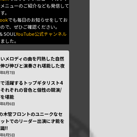
新メニューのご紹介なども発信して
ます。
ook
でも毎日のお知らせをしてお
すので、ぜひご確認ください。
＆SOUL
YouTube公式チャンネル
きました。
しいメロディの曲を円熟した自然
で伸び伸びと演奏され堪能した夜
6年8月7日
外で活躍するトップギタリスト4
それぞれの音色と個性の競演/
演を堪能
6年8月6日
本の木管フロントのユニークなセ
テットでのリーダー出演に才能を
識!!
6年8月5日