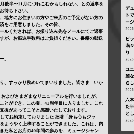
0月後半〜11月にづれこむかもしれない、との返事を
デ
お待ち下さい。
トで
、地方にお住まいの方やご来店のご予定がない方の
ー
済をご用意しました。その旨、
202
o.jp 宛にメールくだされば、お振り込み先をメールにてご返事
ビ
すが、お振込手数料はご負担ください。書籍の郵送
満
り
202
ー」
ユ
麗
ら
り、すっかり秋めいてまいりました。皆さま いか
202
装 およびさまざまなリニューアルを行いましたが、
六
ことができ、この夏、41周年目に入りました。これ
た
支援があってこそと感謝いたしております。
と
としてお約束しておりました 拙著「身も心もジャ
202
＝をようやく上梓することができました。これは、内
きた私とお店の40年間の歩みを、ミュージシャン