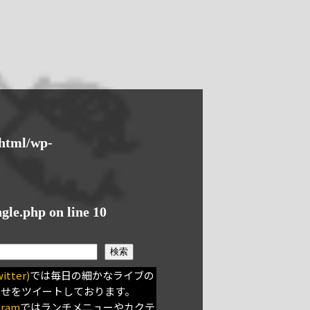
_html/wp-
ngle.php
on line
10
検索
itter)
では毎日の細かなライブの
らせをツイートしております。
gram
ではランチメニューやカクテ