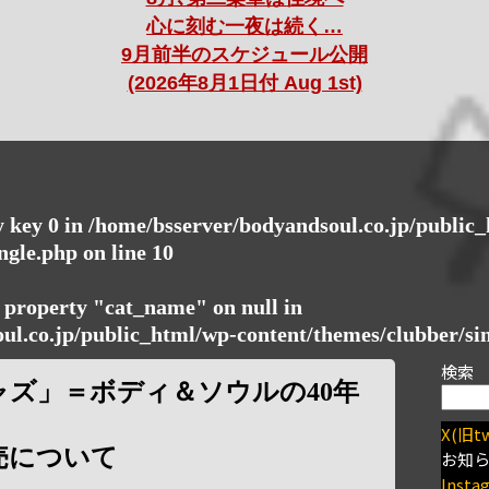
心に刻む一夜は続く…
9月前半のスケジュール公開
(2026年8月1日付 Aug 1st)
y key 0 in
/home/bsserver/bodyandsoul.co.jp/public
ngle.php
on line
10
d property "cat_name" on null in
ul.co.jp/public_html/wp-content/themes/clubber/si
検索
ャズ」＝ボディ＆ソウルの40年
X(旧tw
売について
お知
Insta