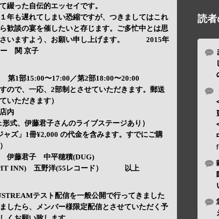
て綴った自伝的エッセイです。
１年も遅れてしまい恐縮ですが、つきましてはこれ
読者
ら歓談の宴を催したいと存じます。ご多忙中とは思
さいますよう、お願い申し上げます。 2015年
ー 関 京子
部15:00〜17:00／第2部18:00〜20:00
すので、一応、2部制とさせていただきます。郵送
ていただきます）
店内
フェ形式、伊藤君子さんのライブステージあり）
ャズ」1冊¥2,000 の代金を含みます。すでにご購
）
伊藤君子 中平穂積(DUG)
PIT INN) 五野洋(55レコード） 以上
STREAMテスト配信を一般公開で行ってきました
ましたら、メンバー様限定配信とさせていただく予
しくお願い致します。