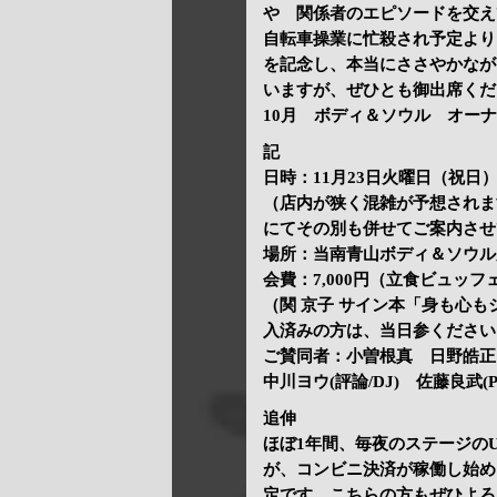
や 関係者のエピソードを交え
自転車操業に忙殺され予定より
を記念し、本当にささやかなが
いますが、ぜひとも御出席くだ
10月 ボディ＆ソウル オーナ
記
日時：11月23日火曜日（祝日） 第1
（店内が狭く混雑が予想されま
にてその別も併せてご案内させ
場所：当南青山ボディ＆ソウル
会費：7,000円（立食ビュッ
（関 京子 サイン本「身も心もジ
入済みの方は、当日参ください
ご賛同者：小曽根真 日野皓正 
中川ヨウ(評論/DJ) 佐藤良武(
追伸
ほぼ1年間、毎夜のステージのU
が、コンビニ決済が稼働し始め
定です。こちらの方もぜひよろ