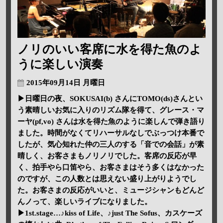
ノリのいい客席に水を得た魚のよ
うに楽しい演奏
2015年09月14日 月曜日
▶日曜日の夜、SOKUSAI(b) さんにTOMO(ds)さんとい
う素晴しいお気に入りのリズム隊を得て、グレース・マ
ーヤ(pf,vo) さんは水を得た魚のように楽しんで弾き語り
ました。時間がなくてリハーサルなしでぶっつけ本番で
したが、気心知れた仲の三人のする「音での会話」が素
晴しく、お客さまもノリノリでした。客席の反応が早
く、拍手やら口笛やら、お客さまはそう多くはなかった
のですが、この人数とは思えない盛り上がりようでし
た。お客さまの反応がいいと、ミュージシャンもどんど
んノって、楽しいライブになりました。
▶1st.stage…♪kiss of Life、♪just The Sofus、カスケーズ