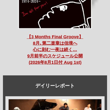
【3 Months Final Groove】
8月､第二楽章は佳境へ
心に刻む一夜は続く…
9月前半のスケジュール公開
(2026年8月1日付 Aug 1st)
デイリーレポート