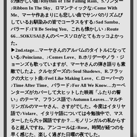
の懐かしい曲♪Rhythm of The Falling Rain、S.ワンダー
♪Ribbon In The Sky、ロマンティックな♪Come With
Me、マーヤ作あまりにも悲しい曲でサンバのリズムび
しているお馴染みの皆でコーラスをする♪Sad Samba、
バラード♪I’ll Be Seeing You、これも懐かしい ♪Route
66…SOKUSAIさんのベースソロがとてもカッコよかっ
た。
▶2nd.stage…マーヤさんのアルバムのタイトルになって
いる♪Poinciana、♪Comes Love、B.ホリデーやノラ・ジ
ョーンズも歌っていますが、マーヤさんの弾き語りも素
敵でしたよ。クルセダーズの♪Soul Shadows、R.フラッ
クの大ヒット曲♪Feel Like Making Love、C.ローパーの
♪Time After Time、バラード♪For All We Know…カーペ
ンターズがカバーして大ヒットした映画「ふたりの誓
い」のテーマ、フランス語で♪Autumn Leaves…マルチ
リンガルのマーヤさん、さすがでした。今度はイタリヤ
語で♪Volare、イタリヤ語については今勉強中で、マス
ターしたら六ヶ国語ですか？…モノリンガルの私からす
ると超人ですね。アンコールは♪Rose。時間が経つのを
早く感じた、楽しく過ぎた日曜の夜でした。