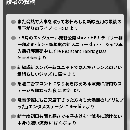
読者の投稿
また発熱で大事を取ってお休みした新緑五月の最後の
昼下がりのライブ
に
HSM
より
・5月のスケジュール更新公開<br>・HPカテゴリー欄
一部変更<br>・新年度の新メニュー<br>・Tシャツ再
入荷好評販売中
に
fire Resistant Fabric glass
foundries
より
新編成新メンバー新ユニットで臨んだバランスのいい
素晴らしいジャズ
に
匿名
より
急遽二管フロントになり聴き応えある演奏に店内もス
テージも賑わった夜
に
匿名
より
降雪予報にもご来店下さった方々も大満足の｢ノリにノ
ッた｣エンタメステージ
に
Beehiiv
より
新年度初日も雨と寒さで拍子抜けも…滅多に聴けない
中身の濃い演奏
に
ばんび
より