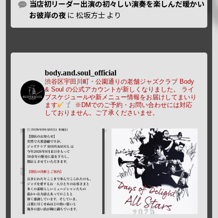
当店初リーダー出演の初々しい演奏を楽しんだ暖かい
お彼岸の夜
に
松坂方士
より
body.and.soul_official
渋谷区宇田川町・公園通りの老舗ジャズクラブ Body
& Soul の公式アカウントが新しくなりました。
ライ
ブスケジュールや新メニュー情報をお届けしてまいり
ます
※DMでのご予約・お問い合わせには対応
しておりません。ご了承くださいませ。