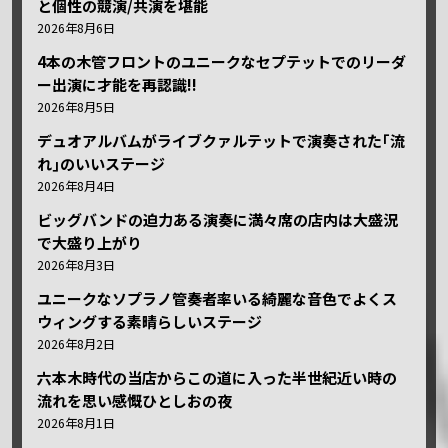
と個性の競演/共演を堪能
2026年8月6日
4本の木管フロントのユニークなセプテットでのリーダ
ー出演に才能を再認識!!
2026年8月5日
デュオアルバムがライブクァルテットで演奏された｢流
れ｣のいいステージ
2026年8月4日
ビッグバンドの迫力ある演奏に満々席の店内は大盛況
で大盛り上がり
2026年8月3日
ユニークなソプラノ管奏者率いる綺麗な音色でよくス
ウィングする素晴らしいステージ
2026年8月2日
六本木時代の当店からこの道に入った半世紀近い時の
流れを思い感慨ひとしおの夜
2026年8月1日