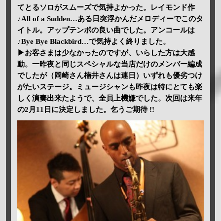
てとるソロがスムーズで気持よかった。レイモンド作
♪All of a Sudden…ある日突浮かんだメロディーでこのタ
イトル。アップテンポの良い曲でした。アンコールは
♪Bye Bye Blackbird…で気持よく終りました。
▶お客さまは少なかったのですが、いらした方は大感
動。一昨夜と同じスペシャルな当店だけのメンバー編成
でしたが（岡崎さん楠井さんは連日）いずれも優劣つけ
がたいステージ。ミュージシャンも昨夜は特にとても楽
しく演奏出来たようで、全員上機嫌でした。次回は来年
の2月11日に決定しました。乞うご期待 !!