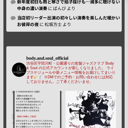
新年度初日も雨と寒さで拍子抜けも…滅多に聴けない
中身の濃い演奏
に
ばんび
より
当店初リーダー出演の初々しい演奏を楽しんだ暖かい
お彼岸の夜
に
松坂方士
より
body.and.soul_official
渋谷区宇田川町・公園通りの老舗ジャズクラブ Body
& Soul の公式アカウントが新しくなりました。
ライ
ブスケジュールや新メニュー情報をお届けしてまいり
ます
※DMでのご予約・お問い合わせには対応
しておりません。ご了承くださいませ。