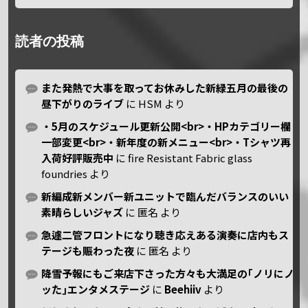
読者の投稿
また発熱で大事を取ってお休みした新緑五月の最後の
昼下がりのライブ
に
HSM
より
・5月のスケジュール更新公開<br>・HPカテゴリー欄
一部変更<br>・新年度の新メニュー<br>・Tシャツ再
入荷好評販売中
に
fire Resistant Fabric glass
foundries
より
新編成新メンバー新ユニットで臨んだバランスのいい
素晴らしいジャズ
に
匿名
より
急遽二管フロントになり聴き応えある演奏に店内もス
テージも賑わった夜
に
匿名
より
降雪予報にもご来店下さった方々も大満足の｢ノリにノ
ッた｣エンタメステージ
に
Beehiiv
より