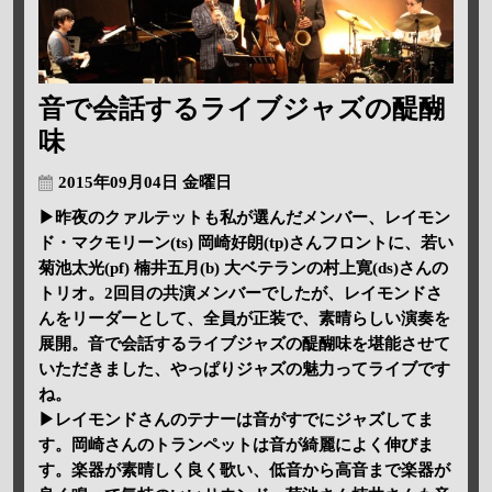
音で会話するライブジャズの醍醐
味
2015年09月04日 金曜日
▶昨夜のクァルテットも私が選んだメンバー、レイモン
ド・マクモリーン(ts) 岡崎好朗(tp)さんフロントに、若い
菊池太光(pf) 楠井五月(b) 大ベテランの村上寛(ds)さんの
トリオ。2回目の共演メンバーでしたが、レイモンドさ
んをリーダーとして、全員が正装で、素晴らしい演奏を
展開。音で会話するライブジャズの醍醐味を堪能させて
いただきました、やっぱりジャズの魅力ってライブです
ね。
▶レイモンドさんのテナーは音がすでにジャズしてま
す。岡崎さんのトランペットは音が綺麗によく伸びま
す。楽器が素晴しく良く歌い、低音から高音まで楽器が