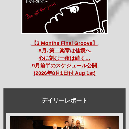
【3 Months Final Groove】
8月､第二楽章は佳境へ
心に刻む一夜は続く…
9月前半のスケジュール公開
(2026年8月1日付 Aug 1st)
デイリーレポート