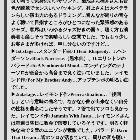
良く鳴って気持のいいサウンド。菊池さん楠井さんも音
色が綺麗でセンスいいバッキング、村上さんは大ベテラ
ンらしい演出力のあるドラミング…皆んなが周りの音を
よく聴いて目指すところがひとつになった緊張感のある
ジャズ。客席はいわゆるジャズ好きの面々、聴く方も演
奏者も楽しそうで素晴らしい空間でした。でももう少し
お客さまが多ければ、申し分ないのですけど…
▶1st.stage…スタンダード曲♪I Hear Rhapsody、J.ヘン
ダーソン♪Black Narcissus（黒水仙）、D.エリントンの
バラード♪In A Sentimental Mood…エンディングのテナ
ーソロが低音から高音まで良く泣いていました。レイモ
ンド作♪For My Brother Andy…アップテンポの明るい曲
でした。
▶2nd.stage…レイモンド作♪Procrastination…「後回
し」という意味の曲名で、なかなか曲が出来なくい自分
の性格を曲名にしたそうです。２管で出てソロも良かっ
た。レイモンド作♪Jammin With Jasus…レイモンドさん
は毎週日曜日に教会で演奏しているそうです。明るく軽
快な曲で２管のユニゾンが素敵でした。バラード♪Darn
That Dream…皆のソロが活きていて、周りの音を聴い